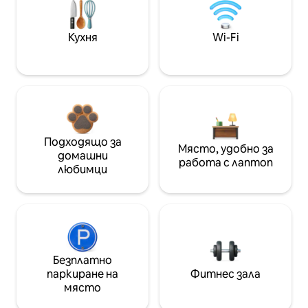
Кухня
Wi-Fi
Подходящо за
Място, удобно за
домашни
работа с лаптоп
любимци
Безплатно
паркиране на
Фитнес зала
място