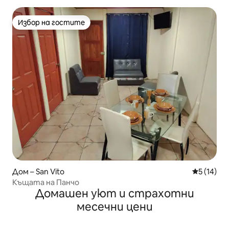
Избор на гостите
Избор на гостите
Дом – San Vito
Средна оц
5 (14)
Къщата на Панчо
Домашен уют и страхотни
месечни цени