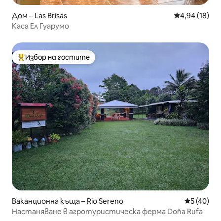
Дом – Las Brisas
Средна оценк
4,94 (18)
Каса Ел Гуарумо
Избор на гостите
Най-популярен избор на гостите
Ваканционна къща – Rio Sereno
Средна оц
5 (40)
Настаняване в агротуристическа ферма Doña Rufa