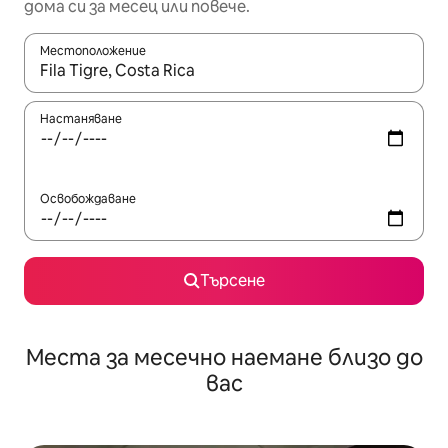
дома си за месец или повече.
Местоположение
Когато резултатите се покажат, използвайте клавишите 
Настаняване
Освобождаване
Търсене
Места за месечно наемане близо до
вас