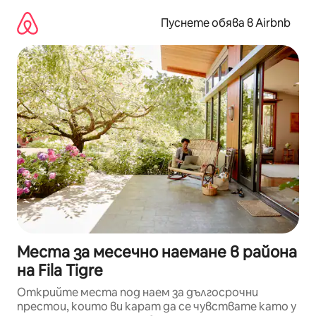
Пропускане
към
Пуснете обява в Airbnb
съдържанието
Места за месечно наемане в района
на Fila Tigre
Открийте места под наем за дългосрочни
престои, които ви карат да се чувствате като у