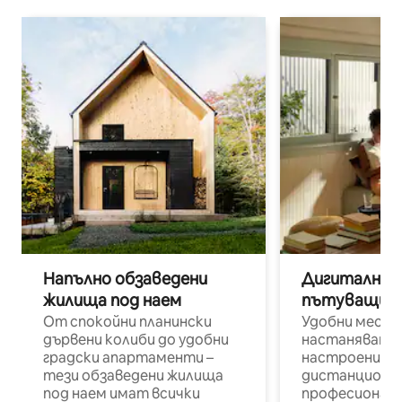
Напълно обзаведени
Дигитални н
жилища под наем
пътуващи п
От спокойни планински
Удобни места
дървени колиби до удобни
настаняване 
градски апартаменти –
настроени и
тези обзаведени жилища
дистанционн
под наем имат всички
професионалис