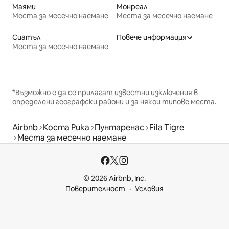
Маями
Монреал
Места за месечно наемане
Места за месечно наемане
Сиатъл
Повече информация
Места за месечно наемане
*Възможно е да се прилагат известни изключения в
определени географски райони и за някои типове места.
Airbnb
Коста Рика
Пунтаренас
Fila Tigre
Места за месечно наемане
© 2026 Airbnb, Inc.
Поверителност
Условия