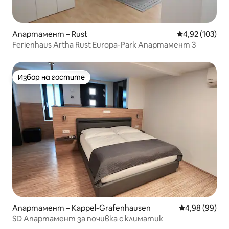
Апартамент – Rust
Средна оценка
4,92 (103)
Ferienhaus Artha Rust Europa-Park Апартамент 3
Избор на гостите
Избор на гостите
Апартамент – Kappel-Grafenhausen
Средна оценк
4,98 (99)
SD Апартамент за почивка с климатик