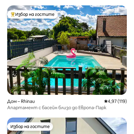
Избор на гостите
Най-популярен избор на гостите
Дом – Rhinau
Средна оценка
4,97 (119)
Апартамент с басейн близо до Европа-Парк
Избор на гостите
Избор на гостите