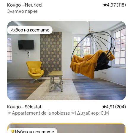
Кондо – Neuried
Средна оценка
4,97 (118)
Златно парче
Избор на гостите
Избор на гостите
Кондо – Sélestat
Средна оценка
4,91 (204)
⚜ Appartement de la noblesse ⚜| Дизайнер: C.M
Избор на гостите