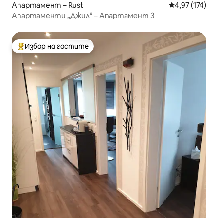
Апартамент – Rust
Средна оценка
4,97 (174)
Апартаменти „Джил“ – Апартамент 3
Избор на гостите
Най-популярен избор на гостите