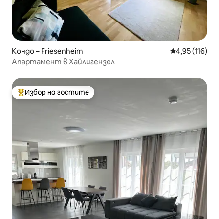
Кондо – Friesenheim
Средна оценка
4,95 (116)
Апартамент в Хайлигензел
Избор на гостите
Най-популярен избор на гостите