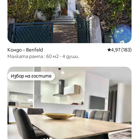
Кондо – Benfeld
Средна оценка
4,97 (183)
Малката рампа : 60 м2 - 4 души.
Избор на гостите
Избор на гостите