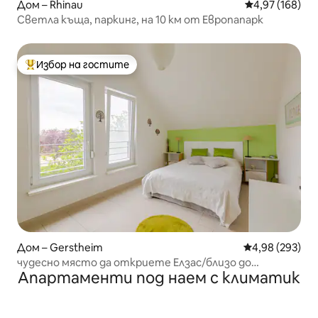
Дом – Rhinau
Средна оценка
4,97 (168)
Светла къща, паркинг, на 10 км от Европапарк
Избор на гостите
Най-популярен избор на гостите
Дом – Gerstheim
Средна оценка
4,98 (293)
чудесно място да откриете Елзас/близо до
Апартаменти под наем с климатик
Europapark