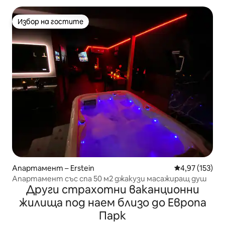
Избор на гостите
Избор на гостите
Апартамент – Erstein
Средна оценка
4,97 (153)
Апартамент със спа 50 м2 джакузи масажиращ душ
Други страхотни ваканционни
жилища под наем близо до Европа
Парк