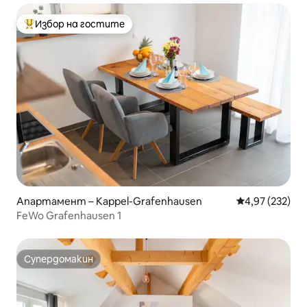
Избор на гостите
Най-популярен избор на гостите
Апартамент – Kappel-Grafenhausen
Средна оценка
4,97 (232)
FeWo Grafenhausen 1
Супердомакин
Супердомакин