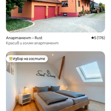
Апартамент – Rust
Средна оце
5 (176)
Красив и голям апартамент
Избор на гостите
Най-популярен избор на гостите