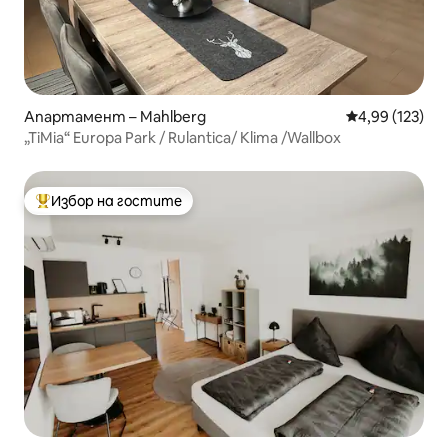
Апартамент – Mahlberg
Средна оценка
4,99 (123)
„TiMia“ Europa Park / Rulantica/ Klima /Wallbox
Избор на гостите
Най-популярен избор на гостите