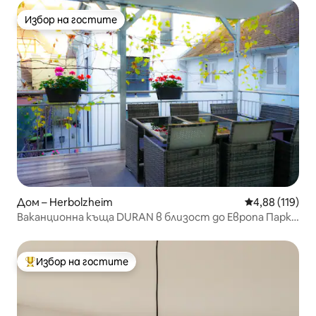
Избор на гостите
Избор на гостите
Дом – Herbolzheim
Средна оценка
4,88 (119)
Ваканционна къща DURAN в близост до Европа Парк/
Рулантика
Избор на гостите
Най-популярен избор на гостите