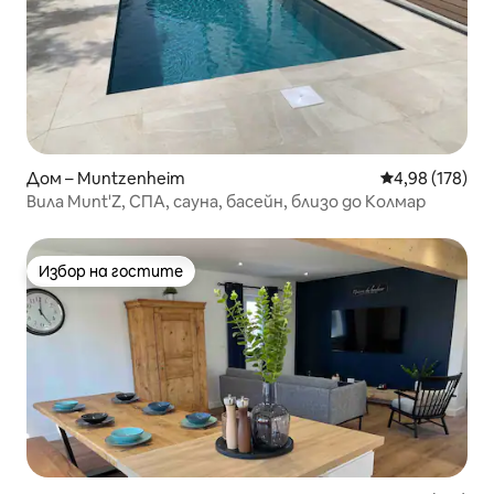
Дом – Muntzenheim
Средна оценка
4,98 (178)
Вила Munt'Z, СПА, сауна, басейн, близо до Колмар
Избор на гостите
Избор на гостите