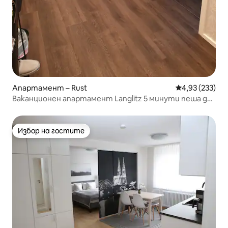
Апартамент – Rust
Средна оценка
4,93 (233)
Ваканционен апартамент Langlitz 5 минути пеша до
Европа Парк
Избор на гостите
Избор на гостите