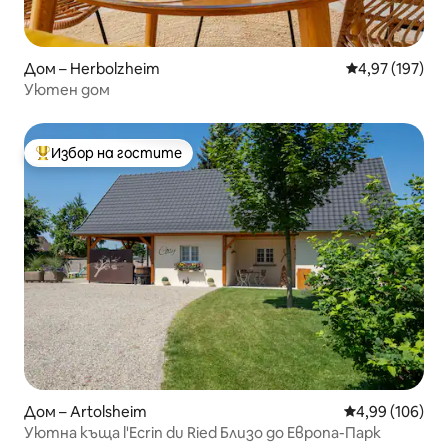
Дом – Herbolzheim
Средна оценка
4,97 (197)
Уютен дом
Избор на гостите
Най-популярен избор на гостите
Дом – Artolsheim
Средна оценка
4,99 (106)
Уютна къща l'Ecrin du Ried Близо до Европа-Парк