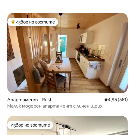
Избор на гостите
Най-популярен избор на гостите
Апартамент – Rust
Средна оценка
4,95 (561)
Малък модерен апартамент с личен щрих
Избор на гостите
Избор на гостите