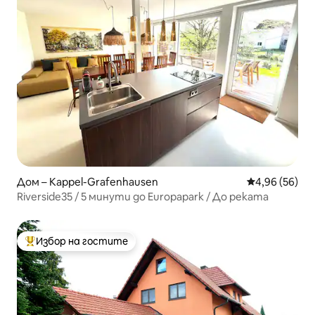
Дом – Kappel-Grafenhausen
Средна оценк
4,96 (56)
Riverside35 / 5 минути до Europapark / До реката
Избор на гостите
Най-популярен избор на гостите