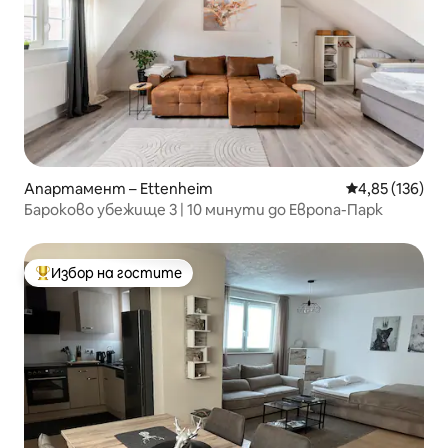
Апартамент – Ettenheim
Средна оценка
4,85 (136)
Бароково убежище 3 | 10 минути до Европа-Парк
Избор на гостите
Най-популярен избор на гостите