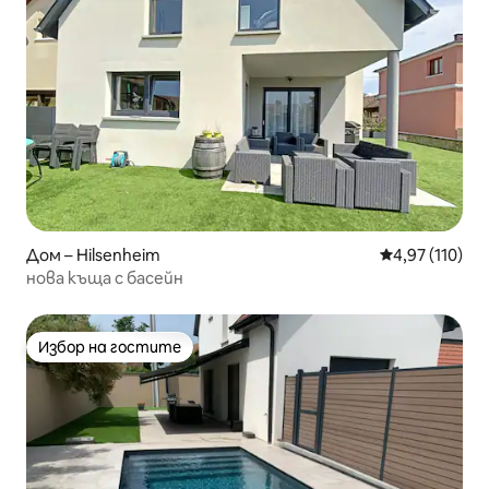
Дом – Hilsenheim
Средна оценка
4,97 (110)
нова къща с басейн
Избор на гостите
Избор на гостите