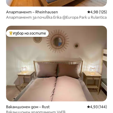
Апартамент – Rheinhausen
Средна оценка
4,98 (125)
Апартамент за почивка Erika @Europa Park и Rulantica
Избор на гостите
Най-популярен избор на гостите
Ваканционен дом – Rust
Средна оценка
4,93 (144)
Ваканционен апартамент VaElli