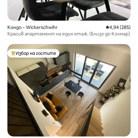
Кондо – Wickerschwihr
Средна оценка
4,94 (285)
Красив апартамент на един етаж. (Близо до Колмар)
Избор на гостите
Най-популярен избор на гостите