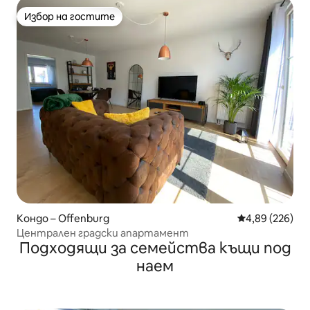
Избор на гостите
Избор на гостите
Кондо – Offenburg
Средна оценка
4,89 (226)
Централен градски апартамент
Подходящи за семейства къщи под
наем