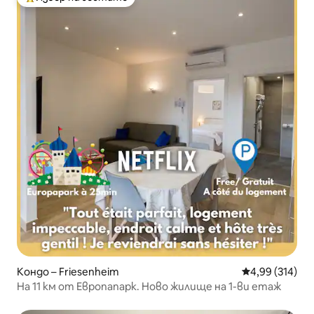
Най-популярен избор на гостите
Кондо – Friesenheim
Средна оценка
4,99 (314)
На 11 км от Европапарк. Ново жилище на 1-ви етаж