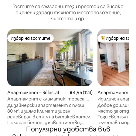
Гостите са съгласни: тези престои са високо
оценени заради тяхното местоположение,
чистота и др.
Избор на гостите
Избор на гос
Избор на гостите
Най-популярен 
Апартамент – Sélestat
Средна оценка: 4,95 от 5, 12
4,95 (123)
Апартамент – R
Апартамент с климатик, тераса,
Идиличен апарта
спални с големи двойни легла
стилен апартам
Дизайнерски апартамент с площ
Добре дошли въ
усещане за благ
80 м², изцяло климатизиран,
място за отдих б
реновиран в стил на бутиков хотел.
Този светъл та
Полиран бетон, дървени летви,
съчетава модере
Популярни удобства във
ръчно изработени плочки зеледж.
Идеално за семе
2 спални с двойно легло „King Size“,
приятели – тук