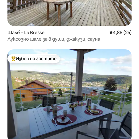
Шале́ – La Bresse
Средна оценк
4,88 (25)
Луксозно шале за 8 души, джакузи, сауна
Избор на гостите
Най-популярен избор на гостите