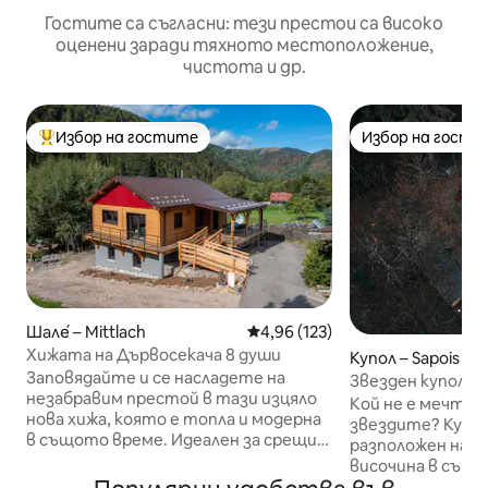
Гостите са съгласни: тези престои са високо
оценени заради тяхното местоположение,
чистота и др.
Избор на гостите
Избор на гости
Най-популярен избор на гостите
Избор на гости
Шале́ – Mittlach
Средна оценка: 4,96 от 5, 123
4,96 (123)
Хижата на Дървосекача 8 души
Купол – Sapois
Заповядайте и се насладете на
Звезден купол в 
незабравим престой в тази изцяло
природа в Жера
Кой не е мечтал д
нова хижа, която е топла и модерна
звездите? Купол
в същото време. Идеален за срещи
разположен на 8
със семейството и приятелите.
височина в сърц
Разположена в Хаут - Митлах в
Вогези, изолиран