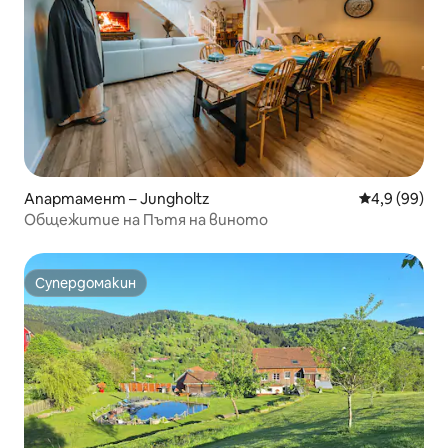
Апартамент – Jungholtz
Средна оцен
4,9 (99)
Общежитие на Пътя на виното
Супердомакин
Супердомакин