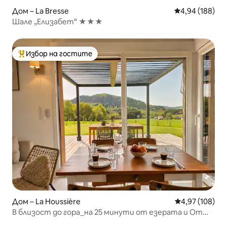
Дом – La Bresse
Средна оценка
4,94 (188)
Шале „Елизабет“ ★★★
Избор на гостите
Най-популярен избор на гостите
Дом – La Houssière
Средна оценка
4,97 (108)
В близост до гора_на 25 минути от езерата и От
Високите Вож