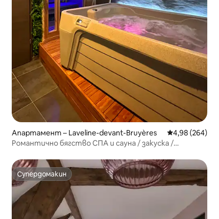
Апартамент – Laveline-devant-Bruyères
Средна оценка
4,98 (264)
Романтично бягство СПА и сауна / закуска /
климатик
Супердомакин
Супердомакин