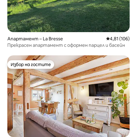
Апартамент – La Bresse
Средна оценка
4,81 (106)
Прекрасен апартамент с оформен парцел и басейн
Избор на гостите
Избор на гостите