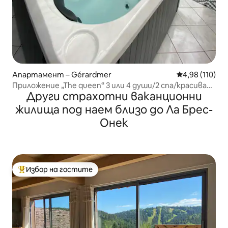
Апартамент – Gérardmer
Средна оценка
4,98 (110)
Приложение „The queen“ 3 или 4 души/2 спа/красива
Други страхотни ваканционни
гледка
жилища под наем близо до Ла Брес-
Онек
Избор на гостите
Най-популярен избор на гостите