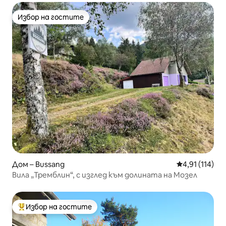
Избор на гостите
Избор на гостите
Дом – Bussang
Средна оценка
4,91 (114)
Вила „Тремблин“, с изглед към долината на Мозел
Избор на гостите
Най-популярен избор на гостите