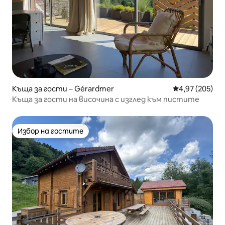
Къща за гости – Gérardmer
Средна оценка
4,97 (205)
Къща за гости на височина с изглед към пистите
Избор на гостите
Избор на гостите