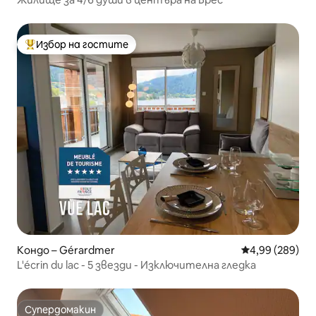
Избор на гостите
Най-популярен избор на гостите
Кондо – Gérardmer
Средна оценка
4,99 (289)
L'écrin du lac - 5 звезди - Изключителна гледка
Супердомакин
Супердомакин