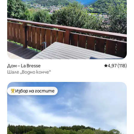
Дом – La Bresse
Средна оценка
4,97 (118)
Шале „Водно конче“
Избор на гостите
Най-популярен избор на гостите