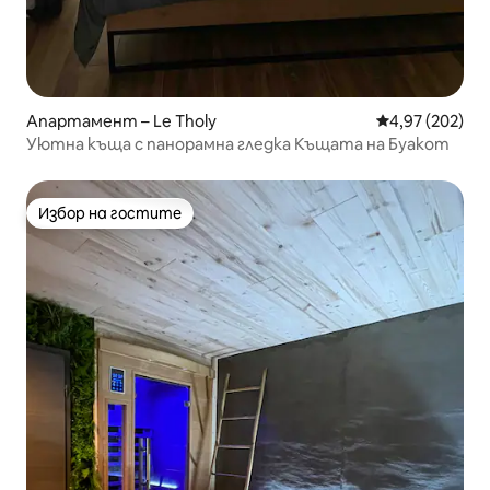
Апартамент – Le Tholy
Средна оценка
4,97 (202)
Уютна къща с панорамна гледка Къщата на Буакот
Избор на гостите
Избор на гостите