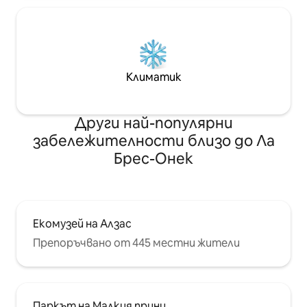
Климатик
Други най-популярни
забележителности близо до Ла
Брес-Онек
Екомузей на Алзас
Препоръчвано от 445 местни жители
Паркът на Малкия принц