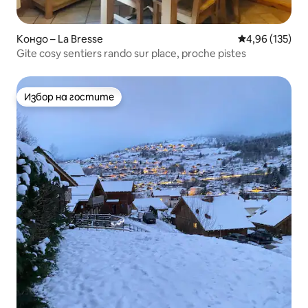
Кондо – La Bresse
Средна оценка
4,96 (135)
Gite cosy sentiers rando sur place, proche pistes
Избор на гостите
Избор на гостите