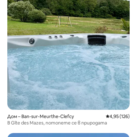
Дом – Ban-sur-Meurthe-Clefcy
Средна оценка
4,95 (126)
В Gîte des Mazes, потопете се в природата