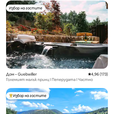
Избор на гостите
Избор на гостите
Дом – Guebwiller
Средна оценка
4,96 (173)
Големият малък принц I Пеперудата I Частно
Избор на гостите
Най-популярен избор на гостите