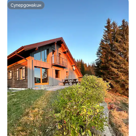
Супердомакин
Супердомакин