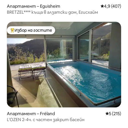
Апартамент – Eguisheim
Средна оценк
4,9 (407)
BRETZEL**** къща в алзатски дом, Егисхайм
Избор на гостите
Най-популярен избор на гостите
Апартамент – Fréland
Средна оце
5 (215)
L'OZEN 2-4ч. с частен закрит басейн