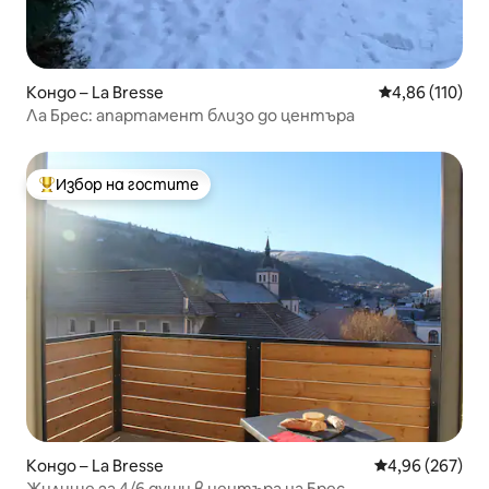
Кондо – La Bresse
Средна оценка
4,86 (110)
Ла Брес: апартамент близо до центъра
Избор на гостите
Най-популярен избор на гостите
Кондо – La Bresse
Средна оценка
4,96 (267)
Жилище за 4/6 души в центъра на Брес