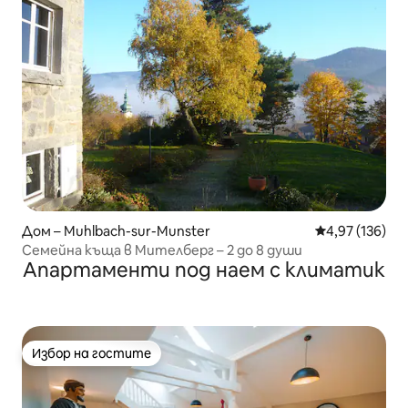
Дом – Muhlbach-sur-Munster
Средна оценка
4,97 (136)
Семейна къща в Мителберг – 2 до 8 души
Апартаменти под наем с климатик
Избор на гостите
Избор на гостите