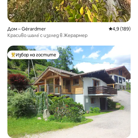
Дом – Gérardmer
Средна оценк
4,9 (189)
Красиво шале́ с изглед в Жерармер
Избор на гостите
Най-популярен избор на гостите