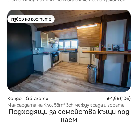
кучета
Избор на гостите
Избор на гостите
Кондо – Gérardmer
Средна оценка
4,95 (106)
Мансардата на Кло, 58m² 3ch между града и гората
Подходящи за семейства къщи под
наем