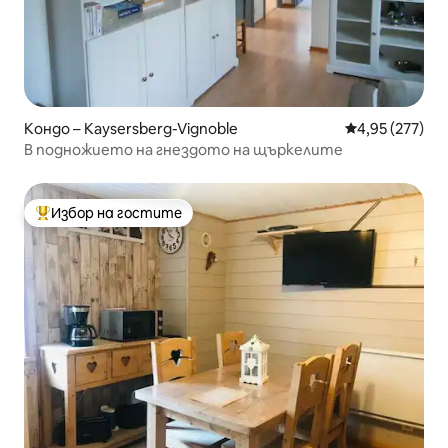
Кондо – Kaysersberg-Vignoble
Средна оценка
4,95 (277)
В подножието на гнездото на щъркелите
Избор на гостите
Най-популярен избор на гостите