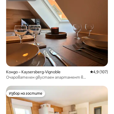
Кондо – Kaysersberg-Vignoble
Средна оценк
4,9 (107)
Очарователен двустаен апартамент в
Кайзерсберг
Избор на гостите
Избор на гостите