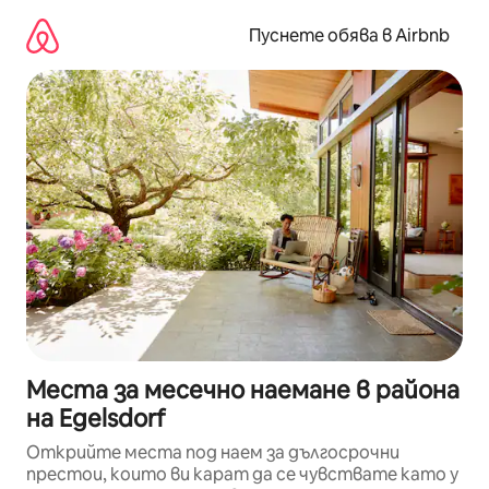
Пропускане
към
Пуснете обява в Airbnb
съдържанието
Места за месечно наемане в района
на Egelsdorf
Открийте места под наем за дългосрочни
престои, които ви карат да се чувствате като у