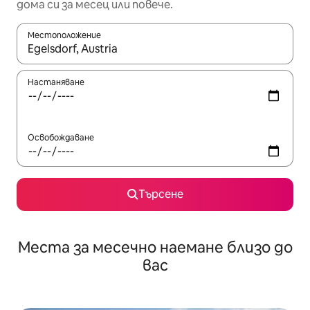
дома си за месец или повече.
Местоположение
Когато резултатите се покажат, използвайте клавишите 
Настаняване
Освобождаване
Търсене
Места за месечно наемане близо до
вас