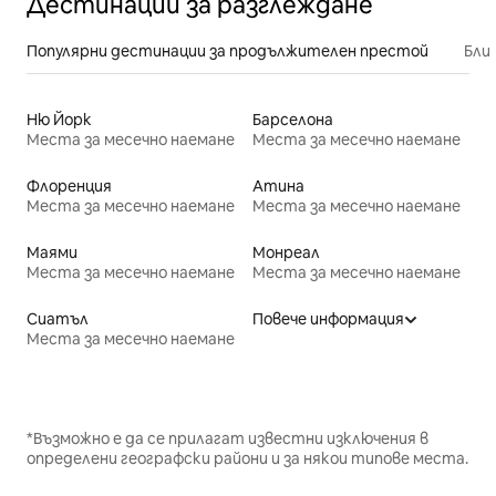
Дестинации за разглеждане
Популярни дестинации за продължителен престой
Бли
Ню Йорк
Барселона
Места за месечно наемане
Места за месечно наемане
Флоренция
Атина
Места за месечно наемане
Места за месечно наемане
Маями
Монреал
Места за месечно наемане
Места за месечно наемане
Сиатъл
Повече информация
Места за месечно наемане
*Възможно е да се прилагат известни изключения в
определени географски райони и за някои типове места.