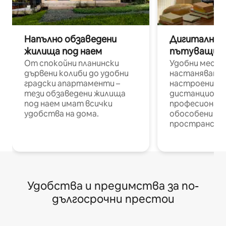
Напълно обзаведени
Дигитални н
жилища под наем
пътуващи п
От спокойни планински
Удобни места
дървени колиби до удобни
настаняване 
градски апартаменти –
настроени и
тези обзаведени жилища
дистанционн
под наем имат всички
професионалис
удобства на дома.
обособени р
пространств
Удобства и предимства за по-
дългосрочни престои