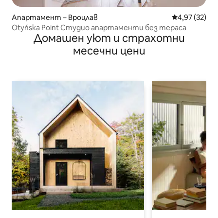
Апартамент – Вроцлав
Средна оценк
4,97 (32)
Otyńska Point Студио апартаменти без тераса
Домашен уют и страхотни
месечни цени