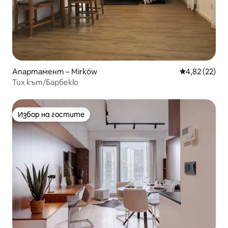
Апартамент – Mirków
Средна оценк
4,82 (22)
Тих кът/Барбекю
Избор на гостите
Избор на гостите