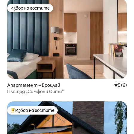
Избор на гостите
Избор на гостите
Апартамент – Вроцлав
Средна о
5 (6)
Площад „Симфони Сити“
Избор на гостите
Най-популярен избор на гостите