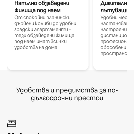
Напълно обзаведени
Дигитални н
жилища под наем
пътуващи п
От спокойни планински
Удобни места
дървени колиби до удобни
настаняване 
градски апартаменти –
настроени и
тези обзаведени жилища
дистанционн
под наем имат всички
професионалис
удобства на дома.
обособени р
пространств
Удобства и предимства за по-
дългосрочни престои