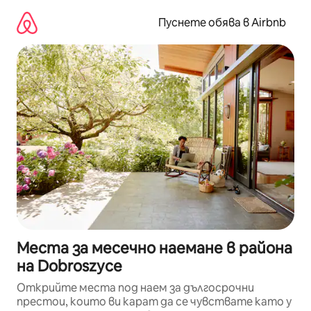
Пропускане
към
Пуснете обява в Airbnb
съдържанието
Места за месечно наемане в района
на Dobroszyce
Открийте места под наем за дългосрочни
престои, които ви карат да се чувствате като у