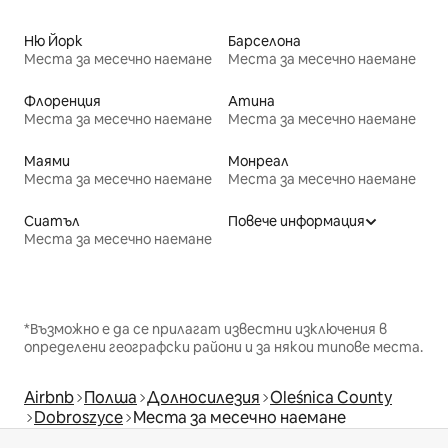
Ню Йорк
Барселона
Места за месечно наемане
Места за месечно наемане
Флоренция
Атина
Места за месечно наемане
Места за месечно наемане
Маями
Монреал
Места за месечно наемане
Места за месечно наемане
Сиатъл
Повече информация
Места за месечно наемане
*Възможно е да се прилагат известни изключения в
определени географски райони и за някои типове места.
Airbnb
Полша
Долносилезия
Oleśnica County
Dobroszyce
Места за месечно наемане