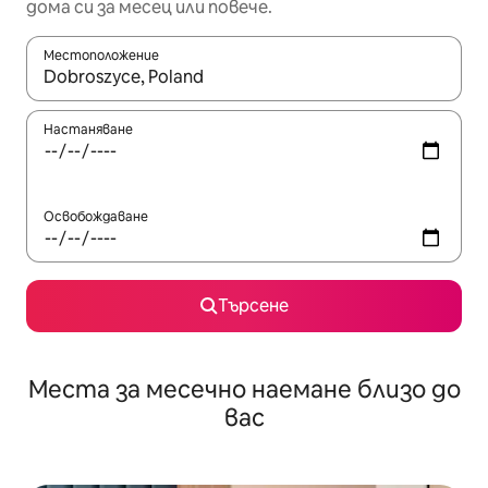
дома си за месец или повече.
Местоположение
Когато резултатите се покажат, използвайте клавишите 
Настаняване
Освобождаване
Търсене
Места за месечно наемане близо до
вас