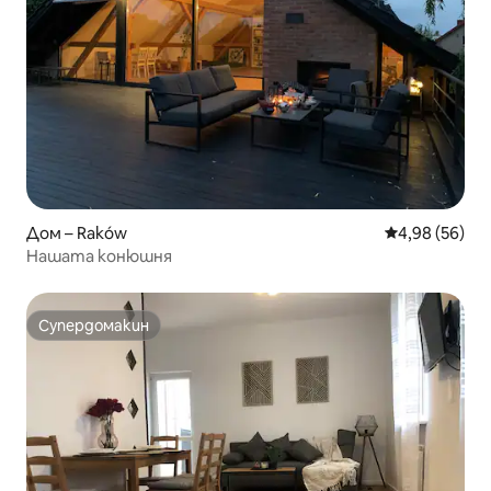
Дом – Raków
Средна оценк
4,98 (56)
Нашата конюшня
Супердомакин
Супердомакин