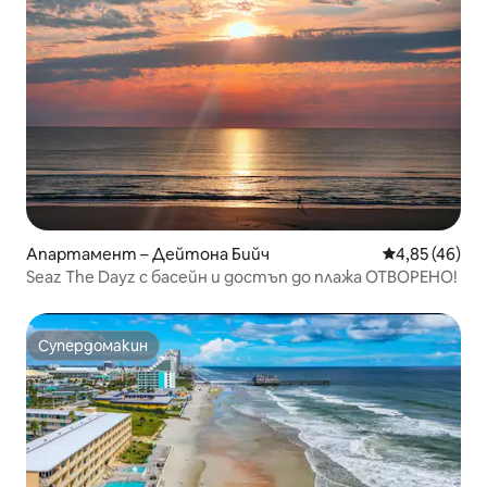
Апартамент – Дейтона Бийч
Средна оценк
4,85 (46)
Seaz The Dayz с басейн и достъп до плажа ОТВОРЕНО!
Супердомакин
Супердомакин