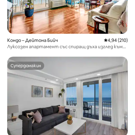
Кондо – Дейтона Бийч
Средна оценка
4,94 (210)
Луксозен апартамент със спиращ дъха изглед към
океана и просторен балкон!
Супердомакин
Супердомакин