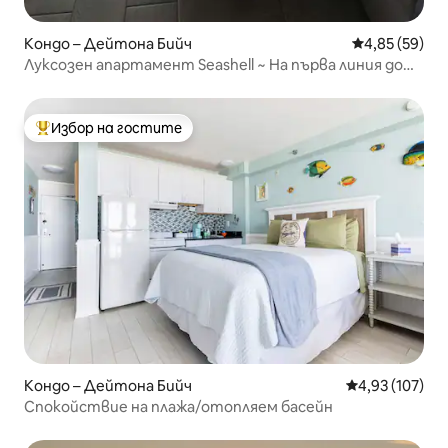
Кондо – Дейтона Бийч
Средна оценк
4,85 (59)
Луксозен апартамент Seashell ~ На първа линия до
океана ~ Отворен басейн
Избор на гостите
Най-популярен избор на гостите
Кондо – Дейтона Бийч
Средна оценка
4,93 (107)
Спокойствие на плажа/отопляем басейн