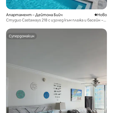
Апартамент – Дейтона Бийч
Ново мяс
Ново
Студио Castaways 218 с изглед към плажа и басейн ~
за 4 души
Супердомакин
Супердомакин