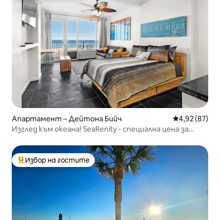
Апартамент – Дейтона Бийч
Средна оценк
4,92 (87)
Изглед към океана! SeaRenity - специална цена за
ограничен период от време!
Избор на гостите
Най-популярен избор на гостите