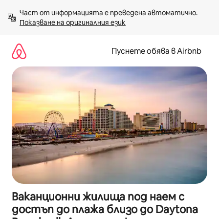
Пропускане
Част от информацията е преведена автоматично. 
към
Показване на оригиналния език
съдържанието
Пуснете обява в Airbnb
Ваканционни жилища под наем с
достъп до плажа близо до Daytona