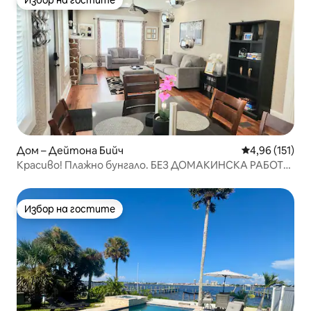
Избор на гостите
Избор на гостите
Дом – Дейтона Бийч
Средна оценка
4,96 (151)
Красиво! Плажно бунгало. БЕЗ ДОМАКИНСКА РАБОТА
при освобождаване!
Избор на гостите
Избор на гостите