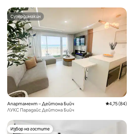
Супердомакин
Супердомакин
Апартамент – Дейтона Бийч
Средна оценк
4,75 (84)
ЛУКС Парадайс Дейтона Бийч
Избор на гостите
Избор на гостите