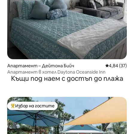
Апартамент – Дейтона Бийч
Средна оценк
4,84 (37)
Апартамент в хотел Daytona Oceanside Inn
Къщи под наем с достъп до плажа
Избор на гостите
Най-популярен избор на гостите