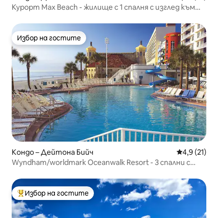
Курорт Max Beach - жилище с 1 спалня с изглед към
океана
Избор на гостите
Избор на гостите
Кондо – Дейтона Бийч
Средна оцен
4,9 (21)
Wyndham/worldmark Oceanwalk Resort - 3 спални с
изглед към океана
Избор на гостите
Най-популярен избор на гостите