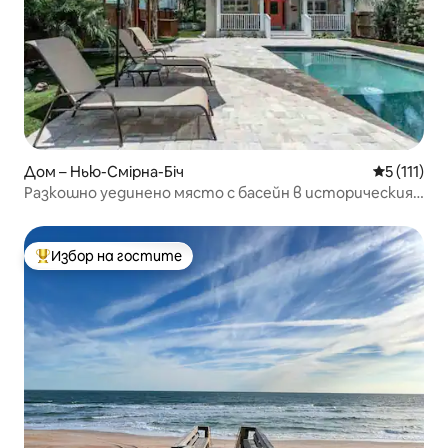
Дом – Нью-Смірна-Біч
Средна оце
5 (111)
Разкошно уединено място с басейн в историческия
център на Ню Смартън
Избор на гостите
Най-популярен избор на гостите