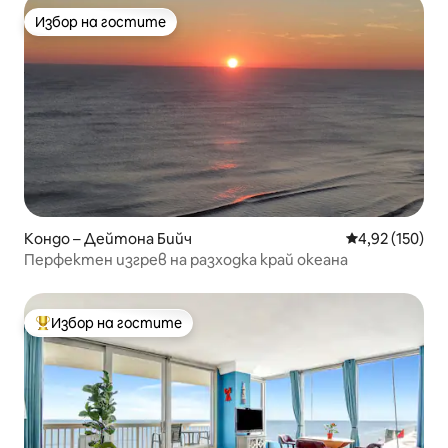
Избор на гостите
Избор на гостите
Кондо – Дейтона Бийч
Средна оценка
4,92 (150)
Перфектен изгрев на разходка край океана
Избор на гостите
Най-популярен избор на гостите