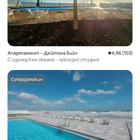
Апартамент – Дейтона Бийч
Средна оценка
4,96 (103)
С изглед към океана – луксозно студио!
Супердомакин
Супердомакин