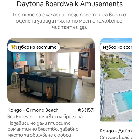
Daytona Boardwalk Amusements
Гостите са съгласни: тези престои са високо
оценени заради тяхното местоположение,
чистота и др.
Избор на гостите
Избор на гости
Най-популярен избор на гостите
Избор на гости
Кондо – Ormond Beach
Средна оценка: 5 от 5, 157
5 (157)
Sea Forever – почивка на брега на
океана в Ормънд Бийч
Независимо дали търсите
романтично бягство, забавно
Кондо – Дейтона
място за общуване с добри
Студио край оке