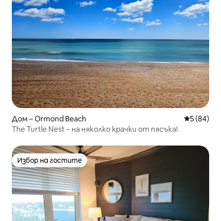
Дом – Ormond Beach
Средна оц
5 (84)
The Turtle Nest – на няколко крачки от пясъка!
Избор на гостите
Избор на гостите