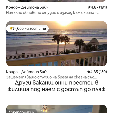
Кондо – Дейтона Бийч
Средна оценка
4,87 (191)
Напълно обновено студио с изглед към океана –
Дейтона Бийч
Избор на гостите
Най-популярен избор на гостите
Кондо – Дейтона Бийч
Средна оценка
4,85 (150)
Зашеметяващо студио на брега на океана със
Други ваканционни престои в
собствен балкон.
жилища под наем с достъп до плаж
Супердомакин