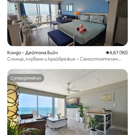
Супердомакин
Кондо – Дейтона Бийч
Средна оценк
4,67 (90)
Слънце, плуване и крайбрежие ~ Самостоятелен
балкон
Супердомакин
Супердомакин