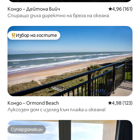
Кондо – Дейтона Бийч
Средна оценка
4,96 (161)
Спиращо дъха директно на брега на океана
Избор на гостите
Най-популярен избор на гостите
Кондо – Ormond Beach
Средна оценка
4,98 (123)
Луксозен дом с изглед към плажа и океана!
Супердомакин
Супердомакин