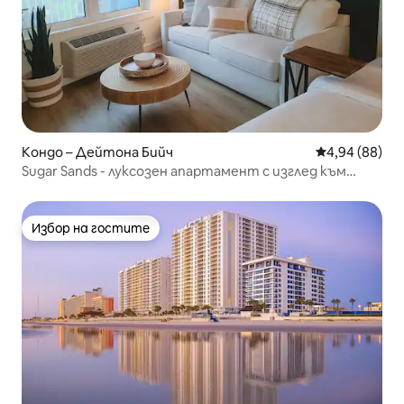
Кондо – Дейтона Бийч
Средна оценк
4,94 (88)
Sugar Sands - луксозен апартамент с изглед към
океана
Избор на гостите
Избор на гостите