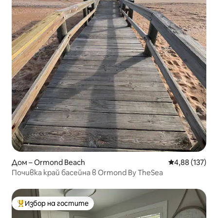
Дом – Ormond Beach
Средна оценка
4,88 (137)
Почивка край басейна в Ormond By TheSea
Избор на гостите
Най-популярен избор на гостите