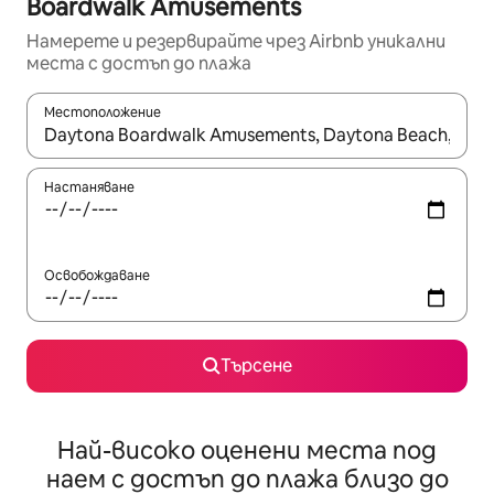
Boardwalk Amusements
Намерете и резервирайте чрез Airbnb уникални
места с достъп до плажа
Местоположение
Когато резултатите се покажат, използвайте клавишите 
Настаняване
Освобождаване
Търсене
Най-високо оценени места под
наем с достъп до плажа близо до