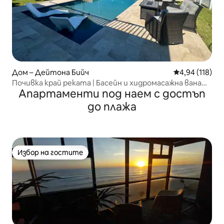
Дом – Дейтона Бийч
Средна оценка
4,94 (118)
Почивка край реката | Басейн и хидромасажна вана
Апартаменти под наем с достъп
близо до плажа
до плажа
Избор на гостите
Избор на гостите