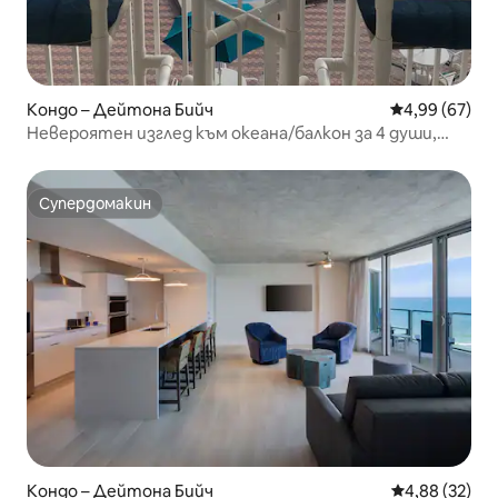
Кондо – Дейтона Бийч
Средна оценк
4,99 (67)
Невероятен изглед към океана/балкон за 4 души,
голям басейн и джакузи
Супердомакин
Супердомакин
Кондо – Дейтона Бийч
Средна оценк
4,88 (32)