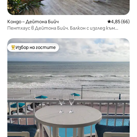
Кондо – Дейтона Бийч
Средна оценк
4,85 (66)
Пентхаус в Дейтона Бийч. Балкон с изглед към
океана + басейн
Избор на гостите
Най-популярен избор на гостите