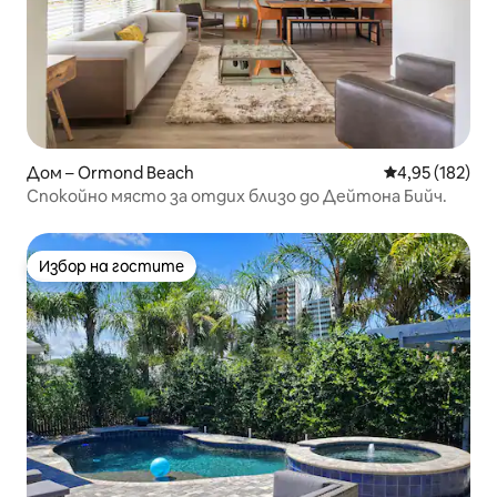
Дом – Ormond Beach
Средна оценка
4,95 (182)
Спокойно място за отдих близо до Дейтона Бийч.
Избор на гостите
Избор на гостите