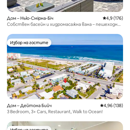
Дом – Нью-Смірна-Біч
Средна оценк
4,9 (176)
Собствен басейн и хидромасажна вана – пешеходно
разстояние до бул. „Флаглер“
Избор на гостите
Избор на гостите
Дом – Дейтона Бийч
Средна оценка
4,96 (138)
3 Bedroom, 3+ Cars, Restaurant, Walk to Ocean!