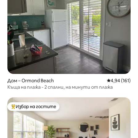
Дом – Ormond Beach
Средна оценка
4,94 (161)
Къща на плажа - 2 спални, на минути от плажа
Избор на гостите
Най-популярен избор на гостите