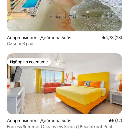
Апартамент – Дейтона Бийч
Средна оценк
4,78 (23)
Слънчев рай
Избор на гостите
Избор на гостите
Апартамент – Дейтона Бийч
Средна оц
5 (12)
Endless Summer Oceanview Studio | Beachfront Pool