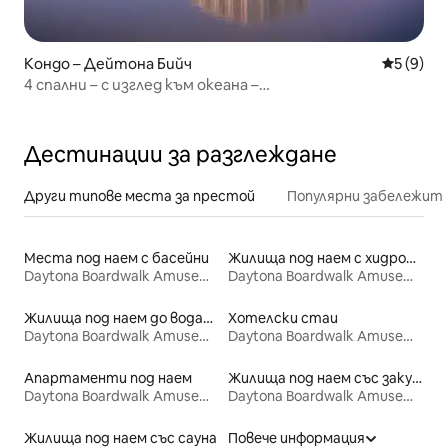
Кондо – Дейтона Бийч
Средна о
5 (9)
4 спални – с изглед към океана –
Ocean Walk Daytona Beach
Дестинации за разглеждане
Други типове места за престой
Популярни забележит
Места под наем с басейни
Жилища под наем с хидромасажна вана
Daytona Boardwalk Amusements
Daytona Boardwalk Amusements
Жилища под наем до водата
Хотелски стаи
Daytona Boardwalk Amusements
Daytona Boardwalk Amusements
Апартаменти под наем
Жилища под наем със закуска
Daytona Boardwalk Amusements
Daytona Boardwalk Amusements
Жилища под наем със сауна
Повече информация