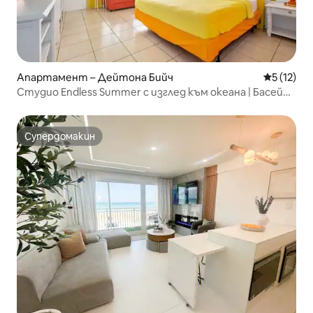
Апартамент – Дейтона Бийч
Средна оц
5 (12)
Студио Endless Summer с изглед към океана | Басейн
на първа линия
Супердомакин
Супердомакин