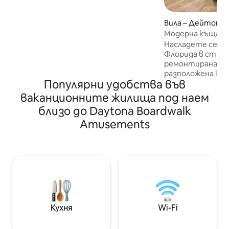
идеалното място. Елате да
отседнете в „Sea Forever “, където
Вила – Дейтона 
океанските вълни ще ви помогнат
Модерна къща з
да излекувате това, което ви
Бийч
Насладете се на
притеснява. Животът тук е
Флорида в стилн
толкова хубав. Толкова много неща
ремонтирана и 
за правене, Слънце, сърф, пясък и
разположена къщ
забавление. Еднодневна екскурзия до
Популярни удобства във
за гости е напъл
Сейнт Августин, страхотно
отделена от ос
ваканционните жилища под наем
пазаруване и някои от най - добрите
разполагате с ц
ресторанти за морски дарове
близо до Daytona Boardwalk
на престоя си. 
наоколо. Насладете се на най -
Amusements
пералня/сушилня
зрелищните изгреви на източното
легло и разтега
крайбрежие. Резервирайте сега. Ще
допълнително сп
се радвате, че сте го направили.
място за 4 - ма души! На 9 м
плажа, на 15 мин
международната
летището и Tange
минути от голф 
Магазин за храни
Кухня
Wi-Fi
и крайречен пар
площадка наблиз