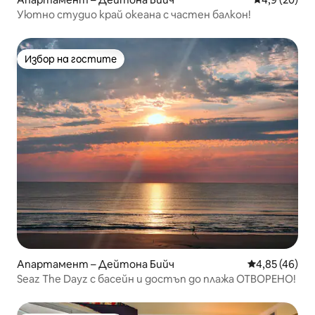
Уютно студио край океана с частен балкон!
Избор на гостите
Избор на гостите
Апартамент – Дейтона Бийч
Средна оценк
4,85 (46)
Seaz The Dayz с басейн и достъп до плажа ОТВОРЕНО!