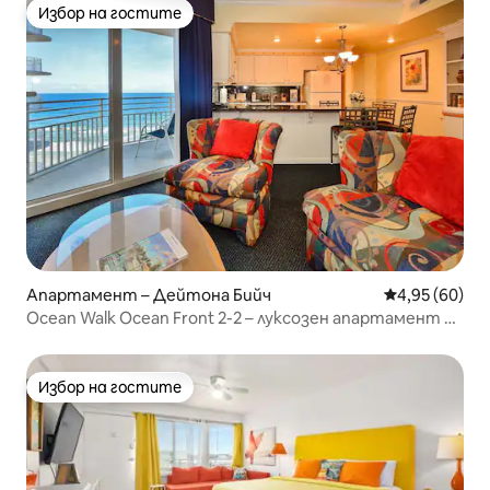
Избор на гостите
Избор на гостите
Апартамент – Дейтона Бийч
Средна оценк
4,95 (60)
Ocean Walk Ocean Front 2-2 – луксозен апартамент с
местен собственик
Избор на гостите
Избор на гостите