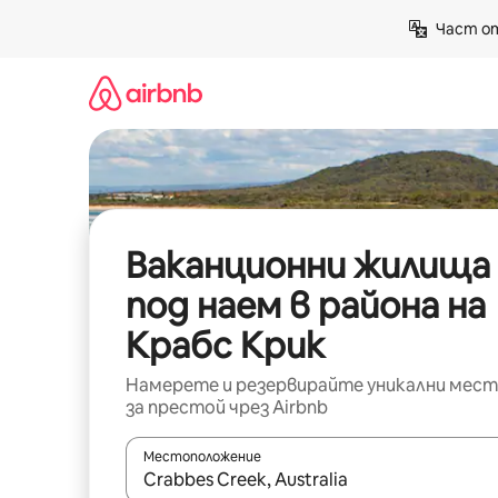
Пропускане
Част от
към
съдържанието
Ваканционни жилища
под наем в района на
Крабс Крик
Намерете и резервирайте уникални мест
за престой чрез Airbnb
Местоположение
Когато резултатите се покажат, използвайт