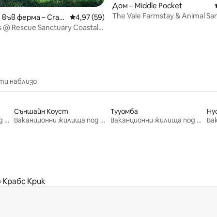
от 5, 61 отзива
Дом – Middle Pocket
The Vale Farmstay & Animal Sa
във ферма – Crab
Средна оценка: 4,97 от 5, 59 отзива
4,97 (59)
джакузи и басейн
k
 @ Rescue Sanctuary Coastal
ти наблизо
Съншайн Коуст
Тууомба
Ну
Ваканционни жилища под наем
Ваканционни жилища под наем
Ваканционни жилища под наем
Крабс Крик