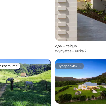
Дом – Yelgun
Wynyates – Хижа 2
на гостите
Супердомакин
на гостите
Супердомакин