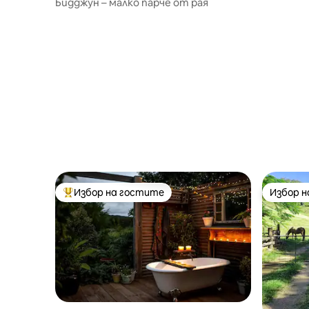
Бидджун – малко парче от рая
Избор на гостите
Избор 
Най-популярен избор на гостите
Избор 