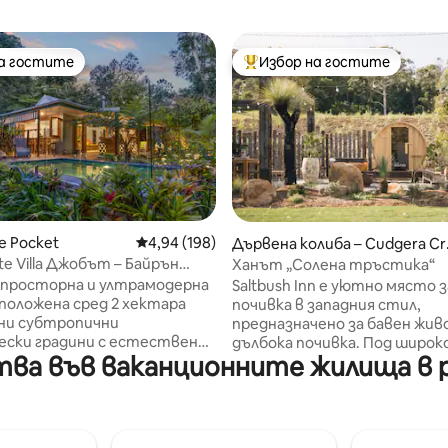
на гостите
Избор на гостите
на гостите
Най-популярен избор на гос
т 5, 173 отзива
e Pocket
Средна оценка: 4,94 от 5, 198 отзива
4,94 (198)
Дървена колиба – Cudgera Cr
ek
vate Villa Джобът – Байрън
Ханът „Солена тръстика“
анд
 просторна и ултрамодерна
Saltbush Inn е уютно място з
зположена сред 2 хектара
почивка в западния стил,
ни субтропични
предназначено за бавен жив
ески градини с естествени
дълбока почивка. Под широк
а във ваканционните жилища в р
 от тропическа гора и
отвореното небе това вн
където можете да
подбрано убежище съчетав
е за всичко и просто да се
австралийско-западния чар 
те на момента.
модерни удобства, включи
яващо, напълно оградено
уютна камина, сауна и споко