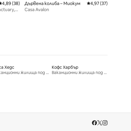
Средна оценка: 4,89 от 5, 38 отзива
4,89 (38)
Дървена колиба – Миокум
Средна оценка: 4,97
4,97 (37)
nctuary,
Casa Avalon
са Хедс
Кофс Харбър
Ваканционни жилища под наем
Ваканционни жилища под наем