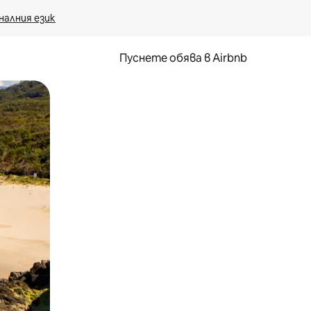
налния език
Пуснете обява в Airbnb
окосване или плъзгане.