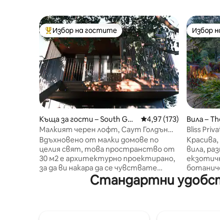
Избор на гостите
Избор 
Най-популярен избор на гостите
Избор 
Къща за гости – South Gol
Средна оценка: 4,97 о
4,97 (173)
Вила – Th
den Beach
Малкият черен лофт, Саут Голдън
Bliss Pri
Бийч.
Хинтерл
Вдъхновено от малки домове по
Красива,
целия свят, това пространство от
вила, ра
30 м2 е архитектурно проектирано,
екзотич
за да ви накара да се чувствате
ботанич
Стандартни удобств
уютно и удобно по всяко време на
участъци
годината. Насладете се на 30сек
поток, 
пеша до плажа, местно кафе или
забравит
храна или се сгушете пред камината
наслади
през тези по - студени месеци.
Зашемет