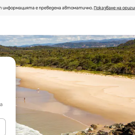
 информацията е преведена автоматично. 
Показване на ориги
а
е клавишите със стрелки нагоре и надолу или навигирайте с д