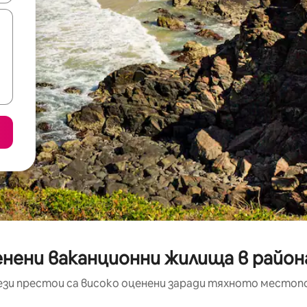
нени ваканционни жилища в района
ези престои са високо оценени заради тяхното местоп