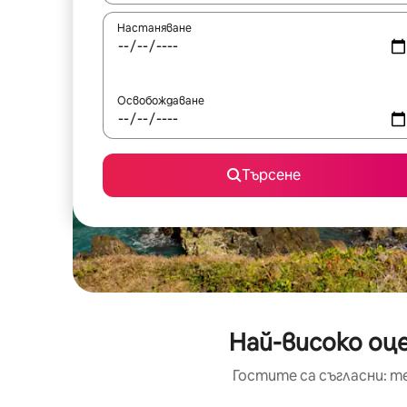
Настаняване
Освобождаване
Търсене
Най-високо оце
Гостите са съгласни: т