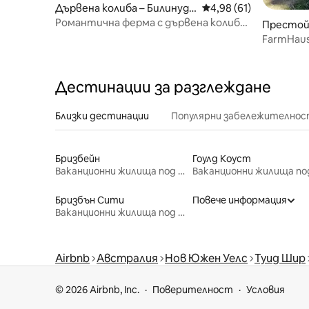
Дървена колиба – Билинудж
Средна оценка: 4,98 
4,98 (61)
ел
Романтична ферма с дървена колиба
Престой 
на 10 минути от Брънзуик
bes Cree
FarmHaus
Paradise
Дестинации за разглеждане
Близки дестинации
Популярни забележителнос
Бризбейн
Гоулд Коуст
Ваканционни жилища под наем
Бризбън Сити
Повече информация
Ваканционни жилища под наем
Airbnb
Австралия
Нов Южен Уелс
Туид Шир
© 2026 Airbnb, Inc.
Поверителност
Условия