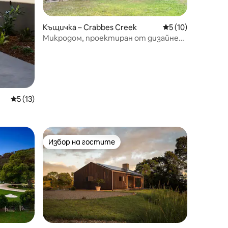
Къщичка – Crabbes Creek
Средна оценка: 5
5 (10)
Микродом, проектиран от дизайнер,
в Крабс Крийк
Средна оценка: 5 от 5, 13 отзива
5 (13)
Избор на гостите
Избор на гостите