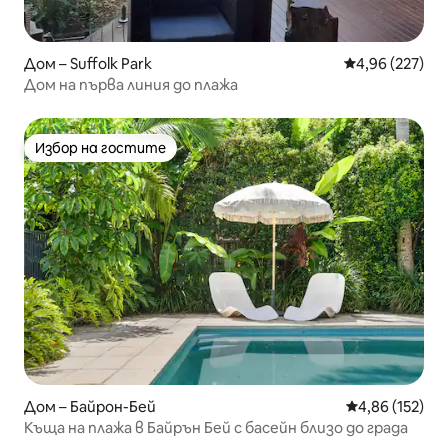
Дом – Suffolk Park
Средна оценка
4,96 (227)
Дом на първа линия до плажа
Избор на гостите
Избор на гостите
Дом – Байрон-Бей
Средна оценка
4,86 (152)
Къща на плажа в Байрън Бей с басейн близо до града