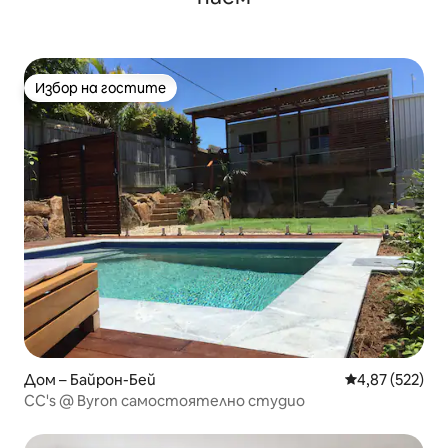
Избор на гостите
Избор на гостите
Дом – Байрон-Бей
Средна оценка
4,87 (522)
CC's @ Byron самостоятелно студио