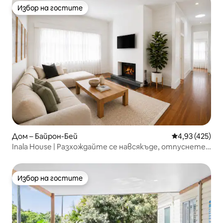
Избор на гостите
Избор на гостите
Дом – Байрон-Бей
Средна оценка
4,93 (425)
Inala House | Разхождайте се навсякъде, отпуснете
се напълно
Избор на гостите
Избор на гостите