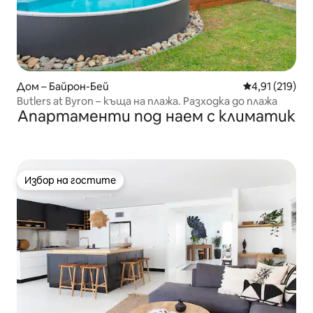
Дом – Байрон-Бей
Средна оценка
4,91 (219)
Butlers at Byron – къща на плажа. Разходка до плажа
Апартаменти под наем с климатик
Избор на гостите
Избор на гостите