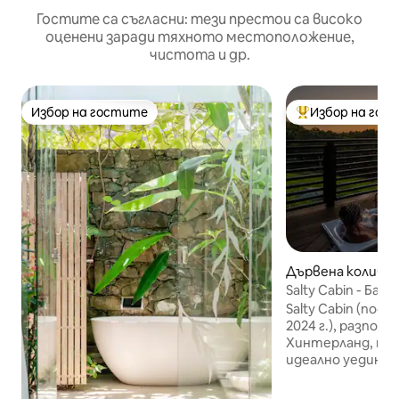
Гостите са съгласни: тези престои са високо
оценени заради тяхното местоположение,
чистота и др.
Избор на гостите
Избор на гос
Избор на гостите
Най-популярен 
Дървена колиба –
Salty Cabin - Ба
Salty Cabin (пос
2024 г.), разпол
Хинтерланд, пре
идеално уединени
откъснат и да с
спокойно и спок