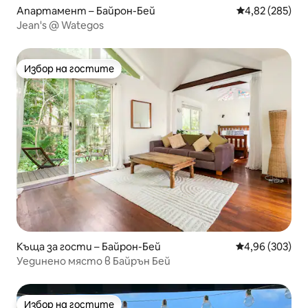
Апартамент – Байрон-Бей
Средна оценка
4,82 (285)
Jean's @ Wategos
Избор на гостите
Избор на гостите
Къща за гости – Байрон-Бей
Средна оценка
4,96 (303)
Уединено място в Байрън Бей
Избор на гостите