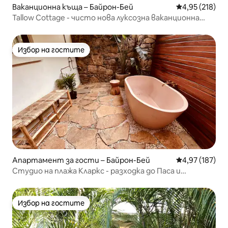
Ваканционна къща – Байрон-Бей
Средна оценка
4,95 (218)
Tallow Cottage - чисто нова луксозна ваканционна
къща край плажа
Избор на гостите
Избор на гостите
Апартамент за гости – Байрон-Бей
Средна оценка
4,97 (187)
Студио на плажа Кларкс - разходка до Паса и
централния бизнес район
Избор на гостите
Избор на гостите