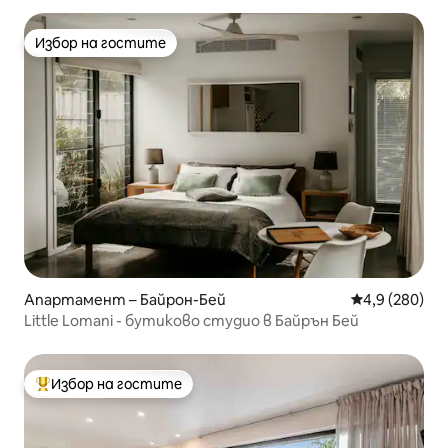
Избор на гостите
Избор на гостите
Апартамент – Байрон-Бей
Средна оценк
4,9 (280)
Little Lomani - бутиково студио в Байрън Бей
Избор на гостите
Най-популярен избор на гостите