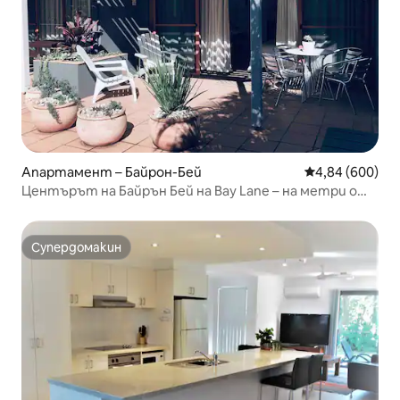
Апартамент – Байрон-Бей
Средна оценка
4,84 (600)
Центърът на Байрън Бей на Bay Lane – на метри от
плажа
Супердомакин
Супердомакин