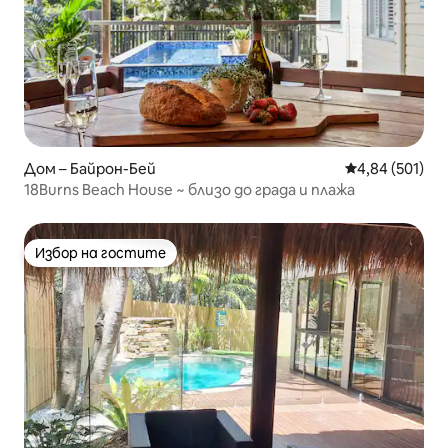
Дом – Байрон-Бей
Средна оценка
4,84 (501)
18Burns Beach House ~ близо до града и плажа
Избор на гостите
Избор на гостите