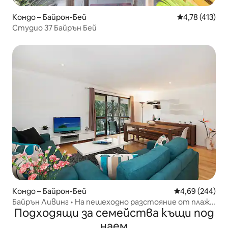
Кондо – Байрон-Бей
Средна оценка
4,78 (413)
Студио 37 Байрън Бей
Кондо – Байрон-Бей
Средна оценка
4,69 (244)
Байрън Ливинг • На пешеходно разстояние от плажа
Подходящи за семейства къщи под
• Месечни престои
наем