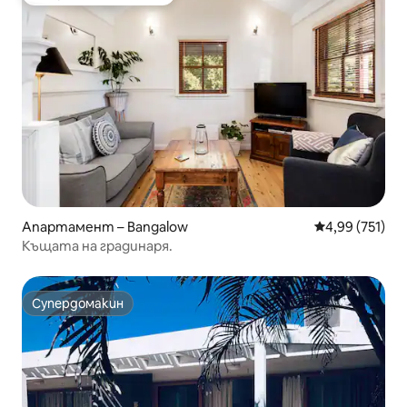
Най-популярен избор на гостите
Апартамент – Bangalow
Средна оценка
4,99 (751)
Къщата на градинаря.
Супердомакин
Супердомакин