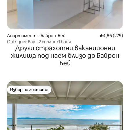
Апартамент – Байрон-Бей
Средна оценка
4,86 (279)
Outrigger Bay - 2 спални/1 баня
Други страхотни ваканционни
жилища под наем близо до Байрон
Бей
Избор на гостите
Избор на гостите