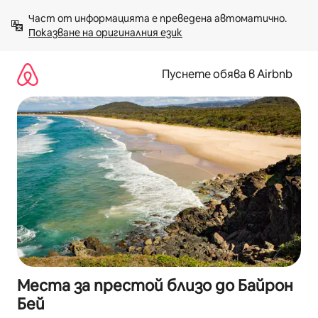
Пропускане
Част от информацията е преведена автоматично. 
към
Показване на оригиналния език
съдържанието
Пуснете обява в Airbnb
Места за престой близо до Байрон
Бей