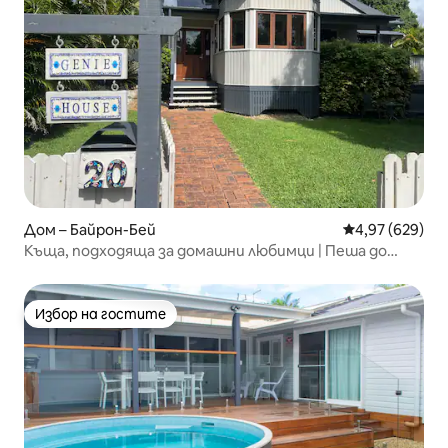
Дом – Байрон-Бей
Средна оценка
4,97 (629)
Къща, подходяща за домашни любимци | Пеша до
плажа и града
Избор на гостите
Избор на гостите