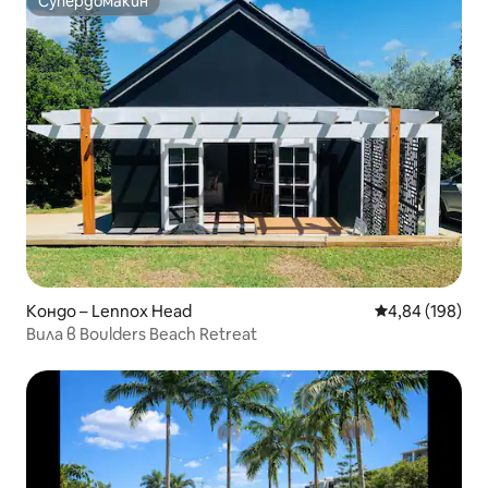
Супердомакин
Супердомакин
Кондо – Lennox Head
Средна оценка
4,84 (198)
Вила в Boulders Beach Retreat