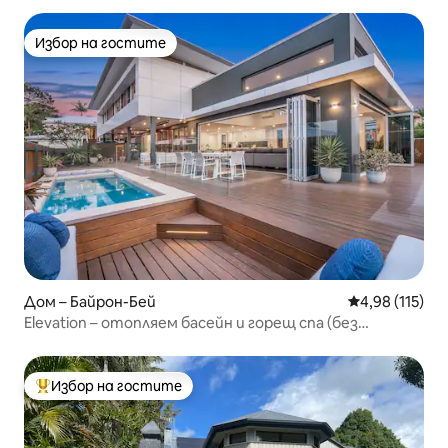
Избор на гостите
Избор на гостите
Дом – Байрон-Бей
Средна оценка
4,98 (115)
Elevation – отопляем басейн и горещ спа (без
допълнителни такси)
Избор на гостите
Най-популярен избор на гостите