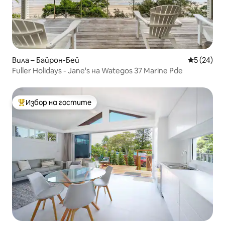
Вила – Байрон-Бей
Средна оц
5 (24)
Fuller Holidays - Jane's на Wategos 37 Marine Pde
Избор на гостите
Най-популярен избор на гостите