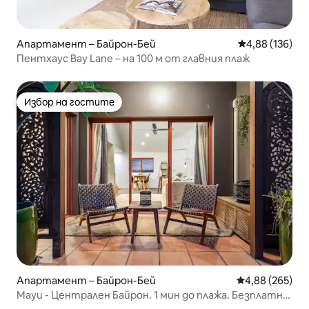
Апартамент – Байрон-Бей
Средна оценка
4,88 (136)
Пентхаус Bay Lane – на 100 м от главния плаж
Избор на гостите
Избор на гостите
Апартамент – Байрон-Бей
Средна оценка
4,88 (265)
Мауи - Централен Байрон. 1 мин до плажа. Безплатно
паркиране