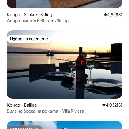
Кондо – Stokers Siding
Средна оцен
4,9 (83)
Апартамент в Stokers Siding
Избор на гостите
Избор на гостите
Кондо – Ballina
Средна оценк
4,9 (215)
Вила на брега на реката – Villa Riviera