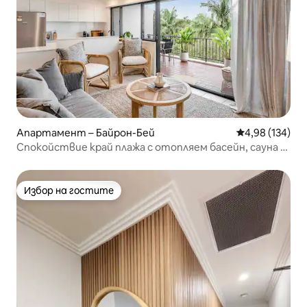
Апартамент – Байрон-Бей
Средна оценка
4,98 (134)
Спокойствие край плажа с отопляем басейн, сауна и
фитнес зала
Избор на гостите
Избор на гостите