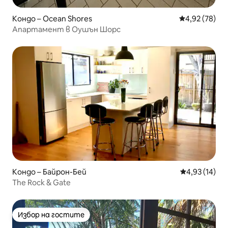
Кондо – Ocean Shores
Средна оценк
4,92 (78)
Апартамент в Оушън Шорс
Кондо – Байрон-Бей
Средна оценк
4,93 (14)
The Rock & Gate
Избор на гостите
Избор на гостите