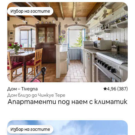
Избор на гостите
Избор на гостите
Дом – Tivegna
Средна оценка
4,96 (387)
Дом близо до Чинкуе Тере
Апартаменти под наем с климатик
Избор на гостите
Избор на гостите