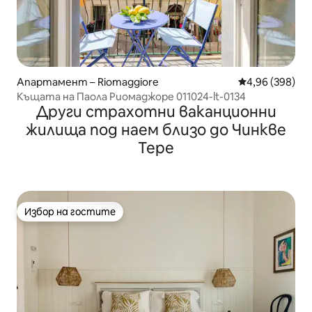
Апартамент – Riomaggiore
Средна оценка
4,96 (398)
Къщата на Паола Риомаджоре 011024-lt-0134
Други страхотни ваканционни
жилища под наем близо до Чинкве
Тере
Избор на гостите
Избор на гостите