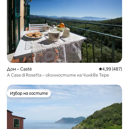
Дом – Castè
Средна оценка
4,99 (487)
A Casa di Rosetta – околностите на Чинкве Тере
Избор на гостите
Избор на гостите