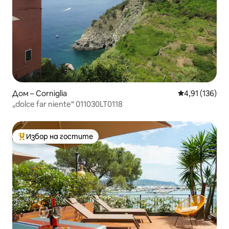
Дом – Corniglia
Средна оценка
4,91 (136)
„dolce far niente“ 011030LT0118
Избор на гостите
Най-популярен избор на гостите