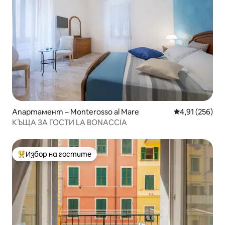
Апартамент – Monterosso al Mare
Средна оценка
4,91 (256)
КЪЩА ЗА ГОСТИ LA BONACCIA
Избор на гостите
Най-популярен избор на гостите