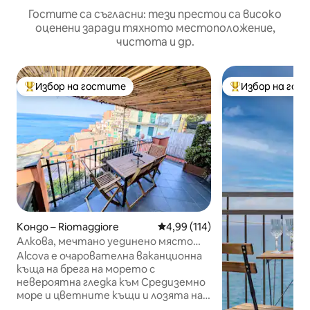
Гостите са съгласни: тези престои са високо
оценени заради тяхното местоположение,
чистота и др.
Избор на гостите
Избор на гос
Най-популярен избор на гостите
Най-популярен 
Кондо – Riomaggiore
Средна оценка: 4,99 от 5, 11
4,99 (114)
Алкова, мечтано уединено място
край морето
Alcova е очарователна ваканционна
къща на брега на морето с
невероятна гледка към Средиземно
море и цветните къщи и лозята на
Риомаджоре от частната тераса на