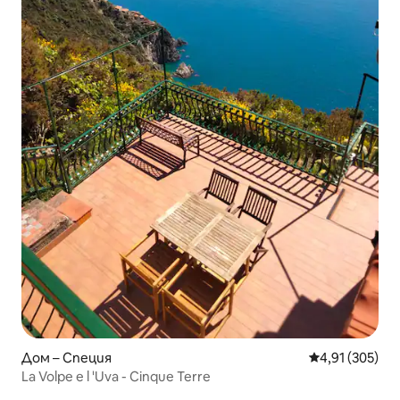
Дом – Специя
Средна оценка
4,91 (305)
La Volpe e l 'Uva - Cinque Terre