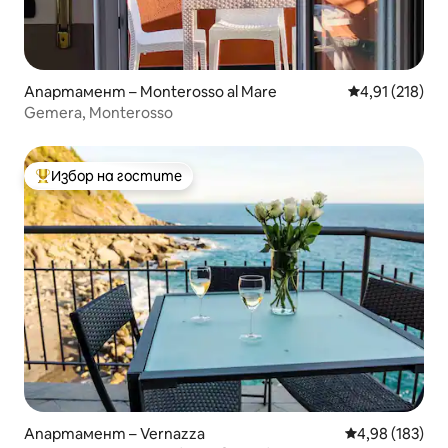
Апартамент – Monterosso al Mare
Средна оценка
4,91 (218)
Gemera, Monterosso
Избор на гостите
Най-популярен избор на гостите
Апартамент – Vernazza
Средна оценка
4,98 (183)