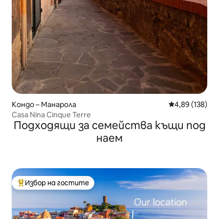
Кондо – Манарола
Средна оценка
4,89 (138)
Casa Nina Cinque Terre
Подходящи за семейства къщи под
наем
Избор на гостите
Най-популярен избор на гостите