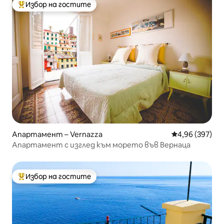
Избор на гостите
Най-популярен избор на гостите
Апартамент – Vernazza
Средна оценка
4,96 (397)
Апартамент с изглед към морето във Вернаца
Избор на гостите
Най-популярен избор на гостите