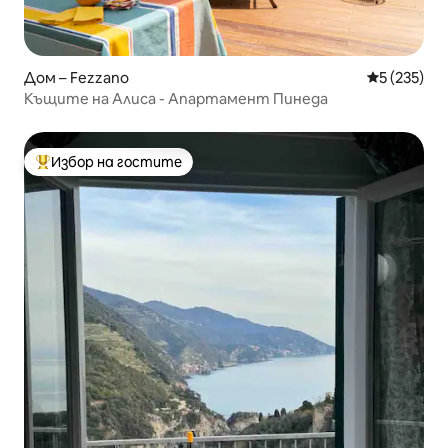
Дом – Fezzano
Средна оце
5 (235)
Къщите на Алиса - Апартамент Пинеда
Избор на гостите
Най-популярен избор на гостите