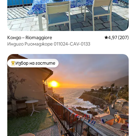
Кондо – Riomaggiore
Средна оценка
4,97 (207)
Индиго Риомаджоре 011024-CAV-0133
Избор на гостите
Най-популярен избор на гостите