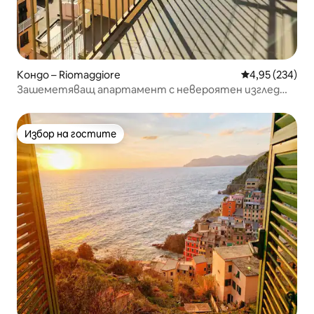
Кондо – Riomaggiore
Средна оценка
4,95 (234)
Зашеметяващ апартамент с невероятен изглед
към Чинкве Тере
Избор на гостите
Избор на гостите