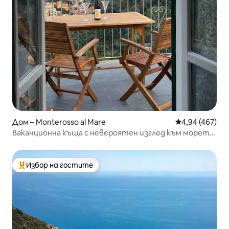
Дом – Monterosso al Mare
Средна оценка
4,94 (467)
Ваканционна къща с невероятен изглед към морето
5T
Избор на гостите
Най-популярен избор на гостите