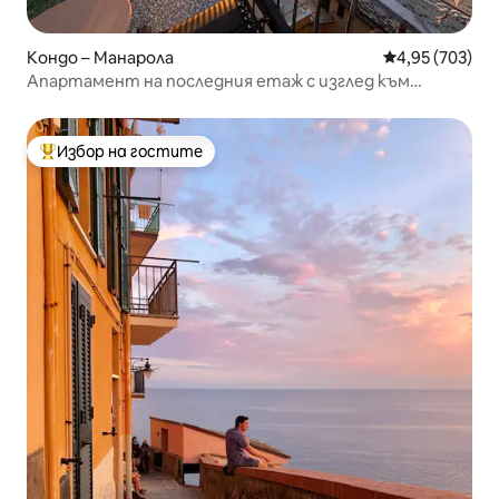
Кондо – Манарола
Средна оценка
4,95 (703)
Апартамент на последния етаж с изглед към
морето
Избор на гостите
Най-популярен избор на гостите