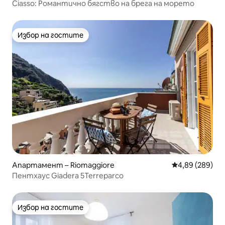
Ciasso: Романтично бягство на брега на морето
Избор на гостите
Избор на гостите
Апартамент – Riomaggiore
Средна оценка
4,89 (289)
Пентхаус Giadera 5Terreparco
Избор на гостите
Избор на гостите