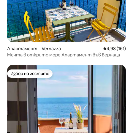
Апартамент – Vernazza
Средна оценка
4,98 (161)
Мечта в открито море Апартамент във Вернаца
Избор на гостите
Избор на гостите