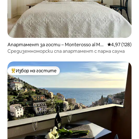
Апартамент за гости – Monterosso al Mar
Средна оценка
4,97 (128)
e
Средиземноморски спа апартамент с парна сауна
Избор на гостите
Най-популярен избор на гостите