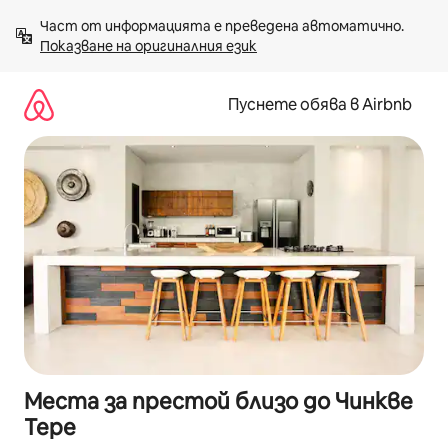
Пропускане
Част от информацията е преведена автоматично. 
към
Показване на оригиналния език
съдържанието
Пуснете обява в Airbnb
Места за престой близо до Чинкве
Тере