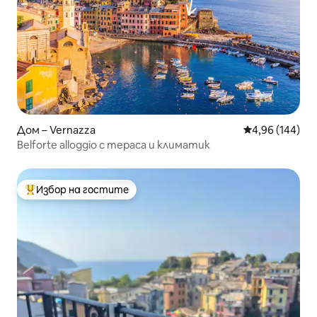
Дом – Vernazza
Средна оценка
4,96 (144)
Belforte alloggio с тераса и климатик
Избор на гостите
Най-популярен избор на гостите