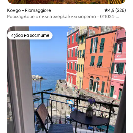
Кондо – Riomaggiore
Средна оценк
4,9 (226)
Риомаджоре с пълна гледка към морето – 011024-
CAV0069
Избор на гостите
Избор на гостите