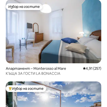
Избор на гостите
Избор на гостите
Апартамент – Monterosso al Mare
Средна оценка
4,91 (257)
КЪЩА ЗА ГОСТИ LA BONACCIA
Избор на гостите
Най-популярен избор на гостите