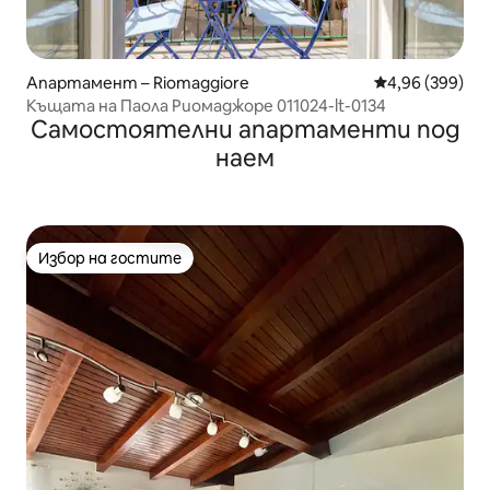
Апартамент – Riomaggiore
Средна оценка
4,96 (399)
Къщата на Паола Риомаджоре 011024-lt-0134
Самостоятелни апартаменти под
наем
Избор на гостите
Избор на гостите