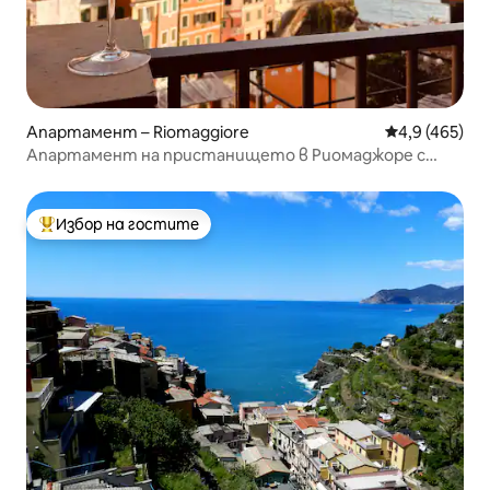
Апартамент – Riomaggiore
Средна оценк
4,9 (465)
Апартамент на пристанището в Риомаджоре с
тераса и изглед към морето
Избор на гостите
Най-популярен избор на гостите