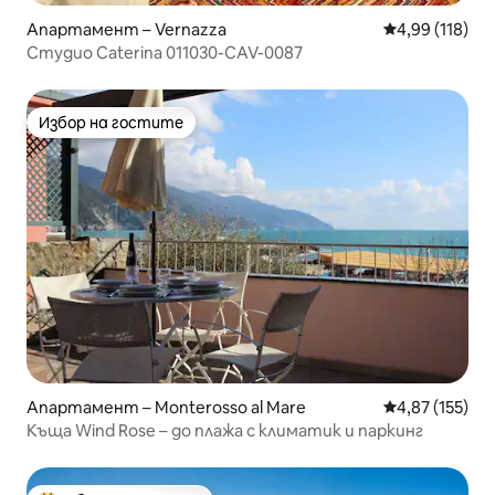
Апартамент – Vernazza
Средна оценка
4,99 (118)
Студио Caterina 011030-CAV-0087
Избор на гостите
Избор на гостите
Апартамент – Monterosso al Mare
Средна оценка
4,87 (155)
Къща Wind Rose – до плажа с климатик и паркинг