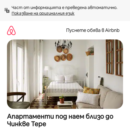
Пропускане
Част от информацията е преведена автоматично. 
към
Показване на оригиналния език
съдържанието
Пуснете обява в Airbnb
Апартаменти под наем близо до
Чинкве Тере