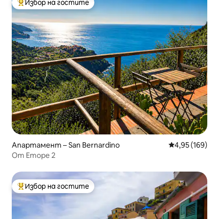
Избор на гостите
Най-популярен избор на гостите
Апартамент – San Bernardino
Средна оценка
4,95 (169)
От Еторе 2
Избор на гостите
Най-популярен избор на гостите