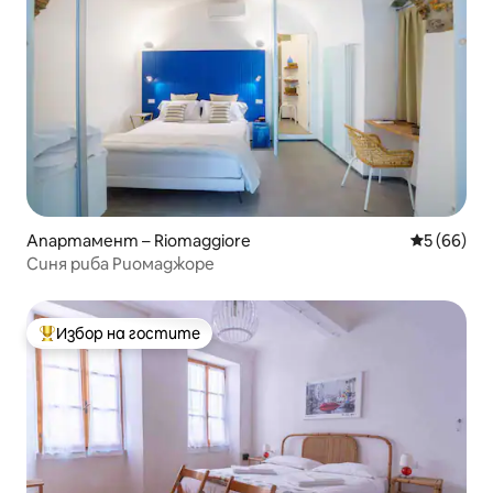
Апартамент – Riomaggiore
Средна оц
5 (66)
Синя риба Риомаджоре
Избор на гостите
Най-популярен избор на гостите