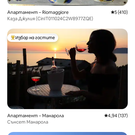
Апартамент – Riomaggiore
Средна оце
5 (410)
Каза Джулия (CinIT011024C2W8977ZQE)
Избор на гостите
Най-популярен избор на гостите
Апартамент – Манарола
Средна оценка
4,94 (137)
Сънсет Манарола