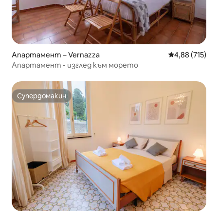
Апартамент – Vernazza
Средна оценка
4,88 (715)
Апартамент - изглед към морето
Супердомакин
Супердомакин