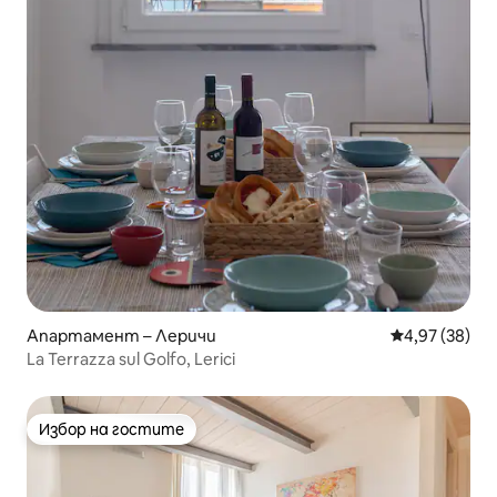
Апартамент – Леричи
Средна оценк
4,97 (38)
La Terrazza sul Golfo, Lerici
Избор на гостите
Избор на гостите