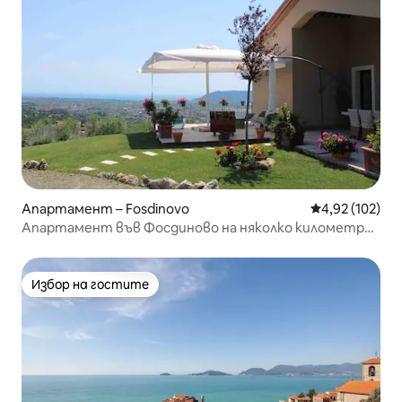
Апартамент – Fosdinovo
Средна оценка
4,92 (102)
Апартамент във Фосдиново на няколко километра
от 5Terre
Избор на гостите
Избор на гостите