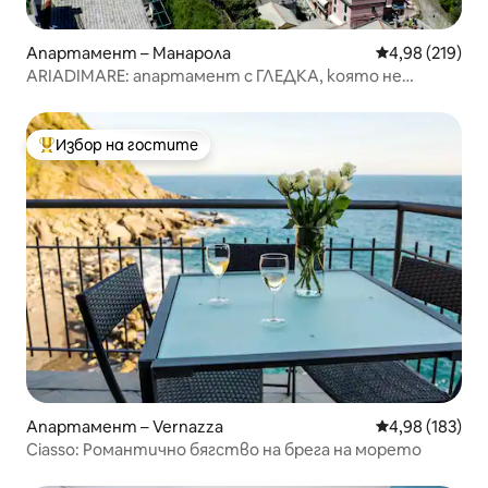
Апартамент – Манарола
Средна оценка
4,98 (219)
ARIADIMARE: апартамент с ГЛЕДКА, която не
трябва да пропускате
Избор на гостите
Най-популярен избор на гостите
Апартамент – Vernazza
Средна оценка
4,98 (183)
Ciasso: Романтично бягство на брега на морето