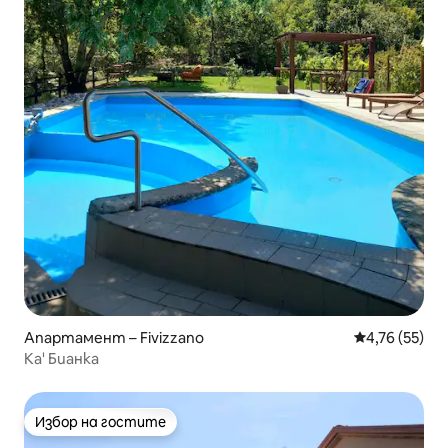
Апартамент – Fivizzano
Средна оценк
4,76 (55)
Ка' Бианка
Избор на гостите
Избор на гостите