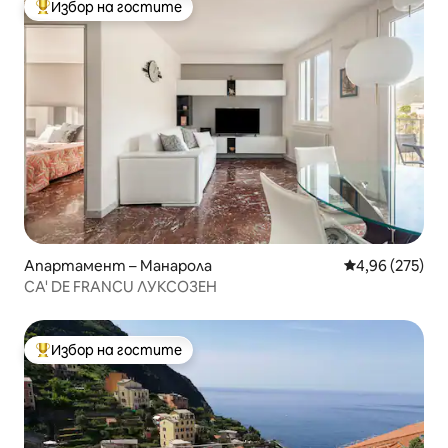
Избор на гостите
Най-популярен избор на гостите
Апартамент – Манарола
Средна оценка
4,96 (275)
CA' DE FRANCU ЛУКСОЗЕН
Избор на гостите
Най-популярен избор на гостите