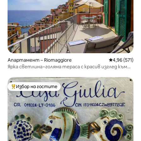
Апартамент – Riomaggiore
Средна оценка
4,96 (571)
Ярка светлина~голяма тераса с красив изглед към
морето
Избор на гостите
Най-популярен избор на гостите