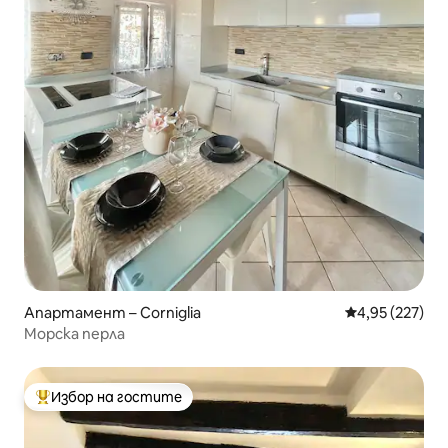
Апартамент – Corniglia
Средна оценка
4,95 (227)
Морска перла
Избор на гостите
Най-популярен избор на гостите