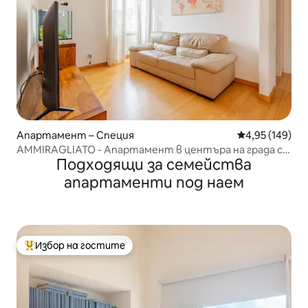
Апартамент – Специя
Средна оценка
4,95 (149)
AMMIRAGLIATO - Апартамент в центъра на града с
Подходящи за семейства
джакузи
апартаменти под наем
Избор на гостите
Най-популярен избор на гостите