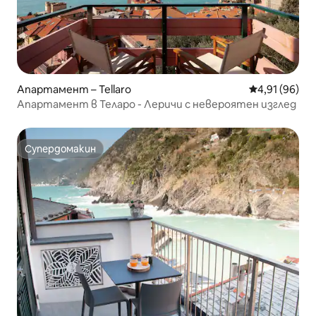
Апартамент – Tellaro
Средна оценк
4,91 (96)
Апартамент в Теларо - Леричи с невероятен изглед
Супердомакин
Супердомакин