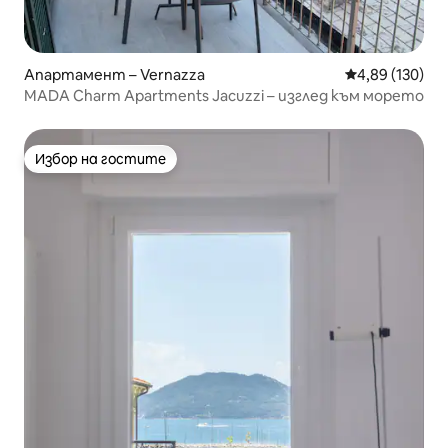
Апартамент – Vernazza
Средна оценка
4,89 (130)
MADA Charm Apartments Jacuzzi – изглед към морето
Избор на гостите
Избор на гостите