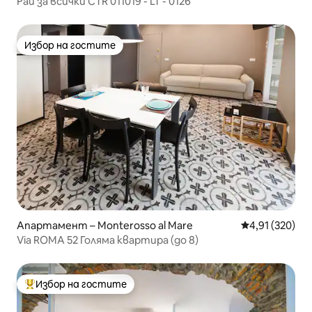
Рай за всички CTR 011019 - LT - 0126
Избор на гостите
Избор на гостите
Апартамент – Monterosso al Mare
Средна оценка
4,91 (320)
Via ROMA 52 Голяма квартира (до 8)
Избор на гостите
Най-популярен избор на гостите