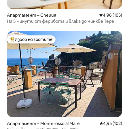
Апартамент – Специя
Средна оценка
4,96 (105)
На 5 минути от ферибота и влака до Чинкве Тере
Избор на гостите
Най-популярен избор на гостите
Апартамент – Monterosso al Mare
Средна оценка
4,95 (102)