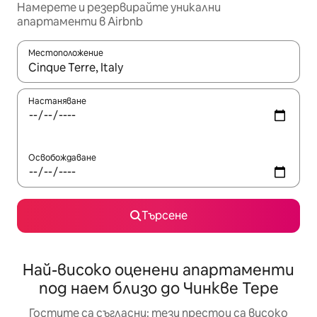
Намерете и резервирайте уникални
апартаменти в Airbnb
Местоположение
Когато резултатите се покажат, използвайте клавишите 
Настаняване
Освобождаване
Търсене
Най-високо оценени апартаменти
под наем близо до Чинкве Тере
Гостите са съгласни: тези престои са високо