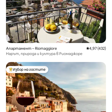
Апартамент – Riomaggiore
Средна оценка
4,97 (432)
Нарът, природа и култура в Риомаджоре
Избор на гостите
Най-популярен избор на гостите