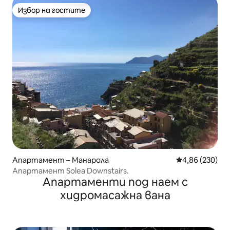
Избор на гостите
Избор на гостите
Апартамент – Манарола
Средна оценка
4,86 (230)
Апартамент Solea Downstairs.
Апартаменти под наем с
хидромасажна вана