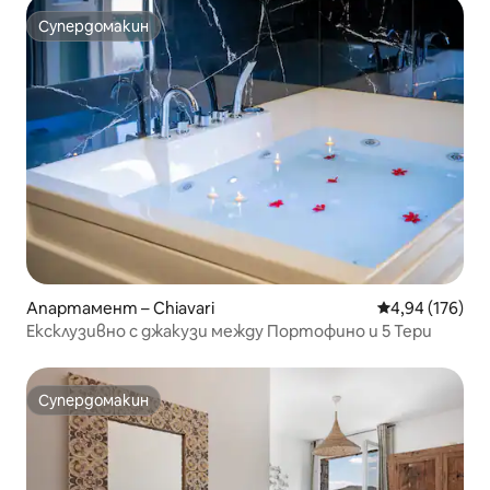
Супердомакин
Супердомакин
Апартамент – Chiavari
Средна оценка
4,94 (176)
Ексклузивно с джакузи между Портофино и 5 Тери
Супердомакин
Супердомакин