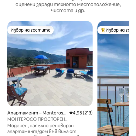
оценени заради тяхното местоположение,
чистота и др.
Избор на гостите
Избор на гос
Избор на гостите
Най-популярен 
Апартамент – Monteross
Средна оценка: 4,95 от 5, 21
4,95 (213)
o al Mare
МОНТЕРОСО ПРОСТОРЕН
АПАРТАМЕНТ/ДОМ С ИЗГЛЕД КЪМ
Модерен, напълно реновиран
МОРЕТО
апартамент/дом във вила от