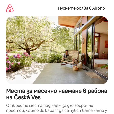
Пропускане
към
Пуснете обява в Airbnb
съдържанието
Места за месечно наемане в района
на Česká Ves
Открийте места под наем за дългосрочни
престои, които ви карат да се чувствате като у