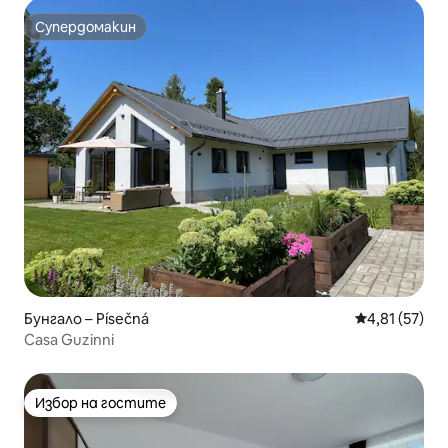
Супердомакин
Супердомакин
Бунгало – Písečná
Средна оценк
4,81 (57)
Casa Guzinni
Избор на гостите
Избор на гостите