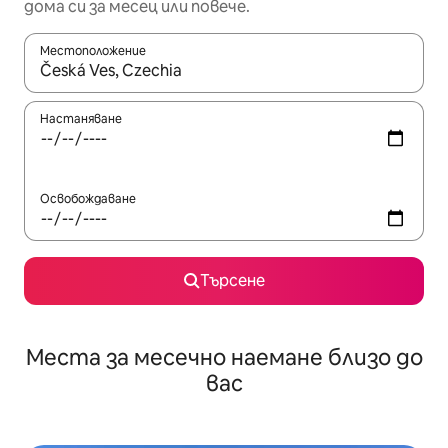
дома си за месец или повече.
Местоположение
Когато резултатите се покажат, използвайте клавишите 
Настаняване
Освобождаване
Търсене
Места за месечно наемане близо до
вас