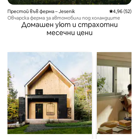
Престой във ферма – Jesenik
Средна оценк
4,96 (52)
Овчарска ферма за автомобили под холандците
Домашен уют и страхотни
месечни цени