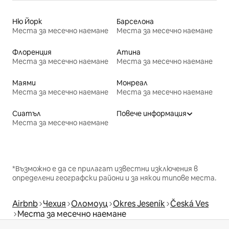
Ню Йорк
Барселона
Места за месечно наемане
Места за месечно наемане
Флоренция
Атина
Места за месечно наемане
Места за месечно наемане
Маями
Монреал
Места за месечно наемане
Места за месечно наемане
Сиатъл
Повече информация
Места за месечно наемане
*Възможно е да се прилагат известни изключения в
определени географски райони и за някои типове места.
Airbnb
Чехия
Оломоуц
Okres Jeseník
Česká Ves
Места за месечно наемане