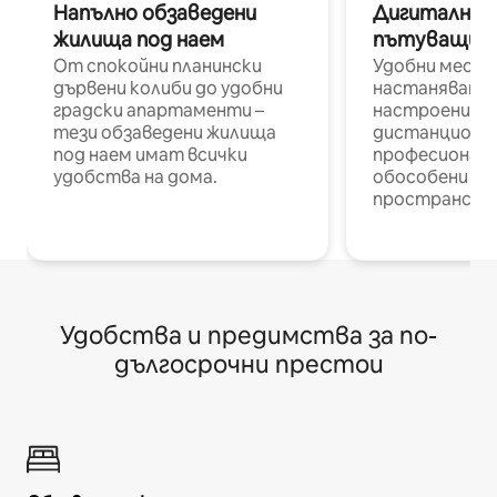
Напълно обзаведени
Дигитални н
жилища под наем
пътуващи п
От спокойни планински
Удобни места
дървени колиби до удобни
настаняване 
градски апартаменти –
настроени и
тези обзаведени жилища
дистанционн
под наем имат всички
професионалис
удобства на дома.
обособени р
пространств
Удобства и предимства за по-
дългосрочни престои