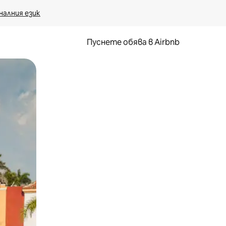
налния език
Пуснете обява в Airbnb