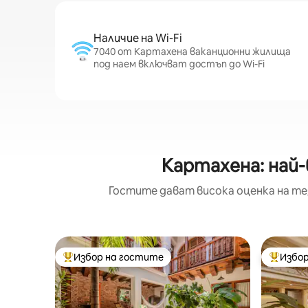
Наличие на Wi-Fi
7040 от Картахена ваканционни жилища
под наем включват достъп до Wi-Fi
Картахена: най-
Гостите дават висока оценка на те
Избор на гостите
Избор
Най-популярен избор на гостите
Най-поп