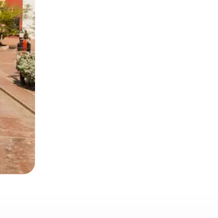
окосване или плъзгане.