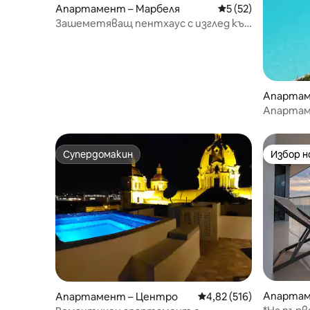
Апартамент – Марбеля
Средна оценка: 5 
5 (52)
Зашеметяващ пентхаус с изглед към
океана!
Апартам
A
Апартамен
Suites
Супердомакин
Избор 
Супердомакин
Избор 
Апартам
Апартамент – Центро
Средна оценка: 4,82 о
4,82 (516)