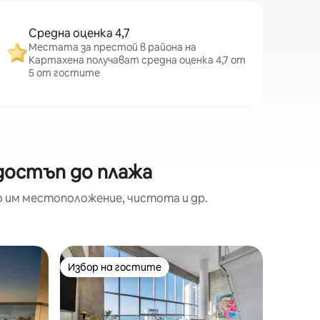
Средна оценка 4,7
Местата за престой в района на
Картахена получават средна оценка 4,7 от
5 от гостите
 достъп до плажа
о им местоположение, чистота и др.
Апарта
Избор на гостите
Избор 
Избор на гостите
Избор 
Очарова
сърцето
Открийт
дуплекс
историч