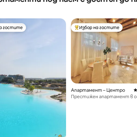
artagena
залеза.
на гостите
Избор на гостите
на гостите
Най-популярен избор на гос
Апартамент – Центро
С
Престижен апартамент в о
град | Басейн+фитнес зала+