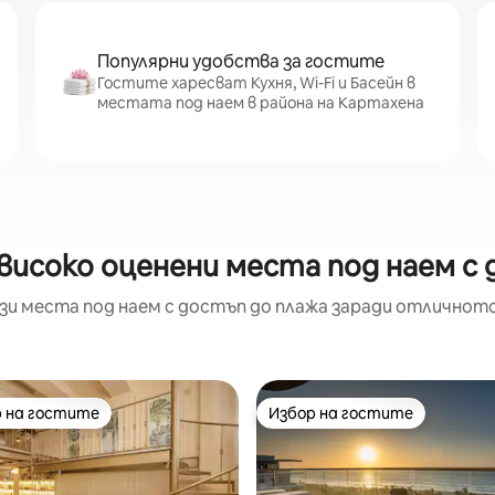
Популярни удобства за гостите
Гостите харесват Кухня, Wi-Fi и Басейн в
местата под наем в района на Картахена
високо оценени места под наем с
зи места под наем с достъп до плажа заради отличнот
 на гостите
Избор на гостите
улярен избор на гостите
Избор на гостите