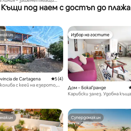
а линия – зашеметяващи
Къщи под наем с достъп до плажа
от луксозен апартамент
омакин
Избор на гостите
омакин
Избор на гостите
vincia de Cartagena
Средна оценка: 5 от 5, 4 отзива
5 (4)
колиба с кеей на езерото,
Дом – БокаГранде
С
5 минути
от 5, 75 отзива
Карибски залез. Удобна къщ
и добре разположена
омакин
Супердомакин
омакин
Супердомакин