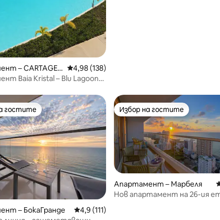
от 5, 52 отзива
ент – CARTAGEN
Средна оценка: 4,98 от 5, 138 отзива
4,98 (138)
т Baia Kristal – Blu Lagoon
на гостите
Избор на гостите
на гостите
Избор на гостите
Апартамент – Марбеля
С
Нов апартамент на 26-ия е
изглед към плажа в Картахе
ент – БокаГранде
Средна оценка: 4,9 от 5, 111 отзива
4,9 (111)
т 5, 516 отзива