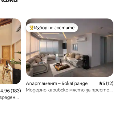
Избор на гостите
тите
Най-популярен избор на гостите
Апартамент – БокаГранде
Средна оценка: 5
5 (12)
Модерно карибско място за престой
редна оценка: 4,96 от 5, 183 отзива
4,96 (183)
с климатик + Wi-Fi + перфектно
градения
местоположение
покрив