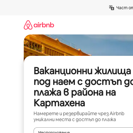
Пропускане
Част от
към
съдържанието
Ваканционни жилища
под наем с достъп д
плажа в района на
Картахена
Намерете и резервирайте чрез Airbnb
уникални места с достъп до плажа
Местоположение