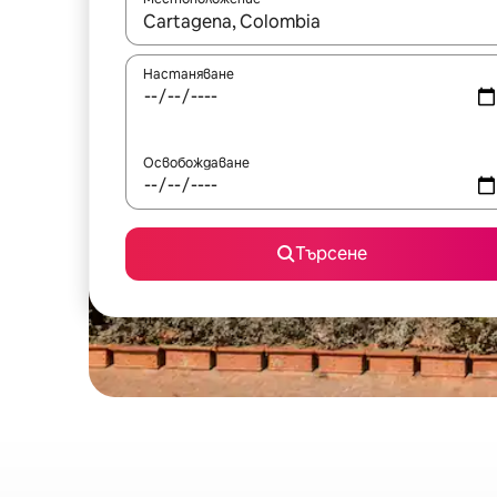
Когато резултатите се покажат, използвайт
Настаняване
Освобождаване
Търсене