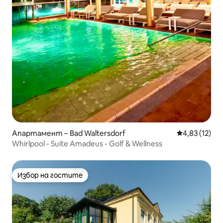
Апартамент – Bad Waltersdorf
Средна оценк
4,83 (12)
Whirlpool - Suite Amadeus - Golf & Wellness
Избор на гостите
Избор на гостите