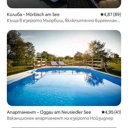
Колиба – Mörbisch am See
Средна оценк
4,87 (89)
Къща в езерото Мьорбиш, включително Бургенланд
КАРТА
Апартамент – Oggau am Neusiedler See
Средна оценк
4,95 (41)
Ваканционен апартамент на езерото Нойзидлер