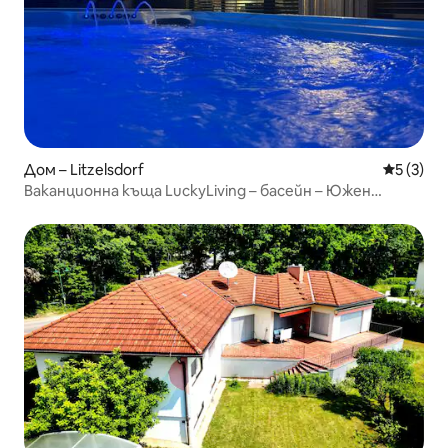
Дом – Litzelsdorf
Средна о
5 (3)
Ваканционна къща LuckyLiving – басейн – Южен
Бургенланд