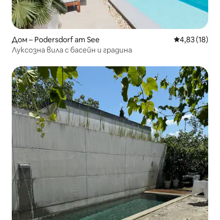
Дом – Podersdorf am See
Средна оценк
4,83 (18)
Луксозна вила с басейн и градина