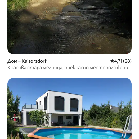
Дом – Kaisersdorf
Средна оценк
4,71 (28)
Красива стара мелница, прекрасно местоположение
в Кайзерсдорф