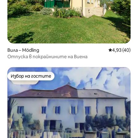
Вила – Mödling
Средна оценк
4,93 (40)
Отпуска в покрайнините на Виена
Избор на гостите
Избор на гостите