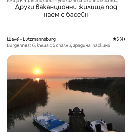
Къща в тръстиката – уникално спокойно място
Други ваканционни жилища под
край езерото
наем с басейн
Шале́ – Lutzmannsburg
Средна о
5 (4)
Burgennest 6, къща с 5 спални, градина, паркинг