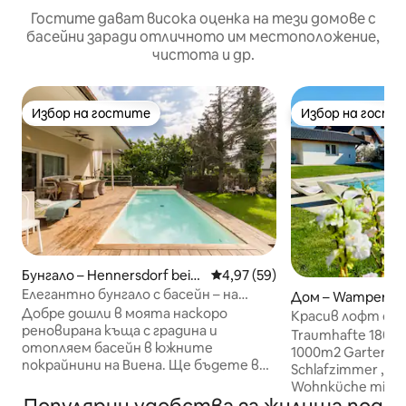
Гостите дават висока оценка на тези домове с
басейни заради отличното им местоположение,
чистота и др.
Избор на гостите
Избор на гости
Избор на гостите
Избор на гости
Бунгало – Hennersdorf bei
Средна оценка: 4,97 от 5, 59
4,97 (59)
Wien
Елегантно бунгало с басейн – на
Дом – Wampersdo
границата с Виена
Добре дошли в моята наскоро
Красив лофт с го
реновирана къща с градина и
градина
Traumhafte 180m
отопляем басейн в южните
1000m2 Garten. O
покрайнини на Виена. Ще бъдете в
Schlafzimmer , Ba
центъра на Виена или на летището
Wohnküche mit 2 
за нула време. Интериорът и
Untere Etage: 2. 