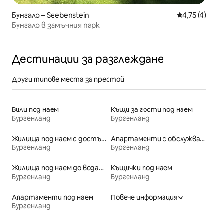
Бунгало – Seebenstein
Средна оцен
4,75 (4)
Бунгало в замъчния парк
Дестинации за разглеждане
Други типове места за престой
Вили под наем
Къщи за гости под наем
Бургенланд
Бургенланд
Жилища под наем с достъп до езеро
Апартаменти с обслужване под наем
Бургенланд
Бургенланд
Жилища под наем до водата
Къщички под наем
Бургенланд
Бургенланд
Апартаменти под наем
Повече информация
Бургенланд