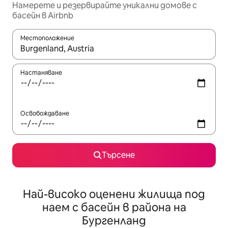
Намерете и резервирайте уникални домове с
басейн в Airbnb
Местоположение
Когато резултатите се покажат, използвайте клавишите 
Настаняване
Освобождаване
Търсене
Най-високо оценени жилища под
наем с басейн в района на
Бургенланд