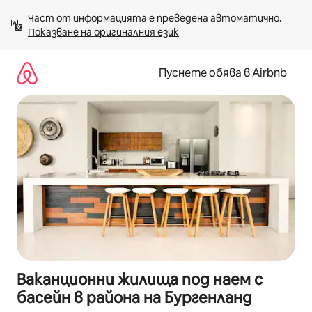
Пропускане
Част от информацията е преведена автоматично. 
към
Показване на оригиналния език
съдържанието
Пуснете обява в Airbnb
Ваканционни жилища под наем с
басейн в района на Бургенланд