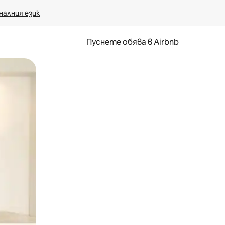
налния език
Пуснете обява в Airbnb
окосване или плъзгане.