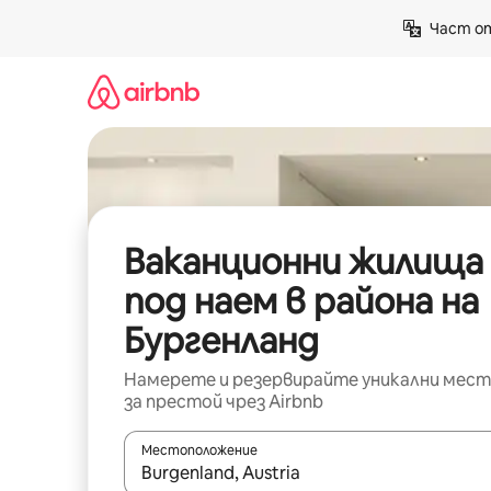
Пропускане
Част от
към
съдържанието
Ваканционни жилища
под наем в района на
Бургенланд
Намерете и резервирайте уникални мест
за престой чрез Airbnb
Местоположение
Когато резултатите се покажат, използвайт