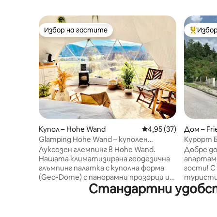
Избор на гостите
Избор
Избор на гостите
Най-поп
Купол – Hohe Wand
Средна оценка: 4,95 
4,95 (37)
Дом – Fr
Glamping Hohe Wand – куполен
Курорт 
палатка с прозорец за гледане на
Луксозен глемпинг в Hohe Wand.
Добре д
звезди
Нашата климатизирана геодезична
апартаме
глъмпинг палатка с куполна форма
гости! С
(Geo-Dome) с панорамни прозорци и
туристи
Стандартни удобств
прозорци за гледане на звездите
прага ви
предлага природа, романтика и
Перфектн
истинско усещане за палатка тип
минути о
„балон“. Задължителни действия:
пристига