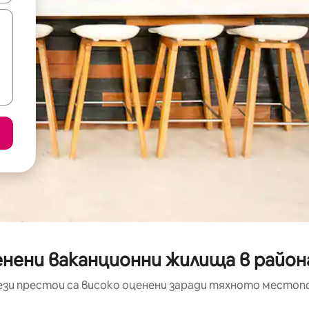
нени ваканционни жилища в района
ези престои са високо оценени заради тяхното местоп