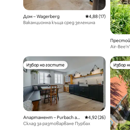
Дом – Wagerberg
Средна оценка: 4,88 
4,88 (17)
Ваканционна къща сред зеленина
Престой 
oipersdor
Air-Bee'
1.0
Избор на гостите
Избор 
Избор на гостите
Избор 
Апартамент – Purbach am
Средна оценка: 4,92 
4,92 (26)
Neusiedlersee
Склад за разтоварване Пурбах