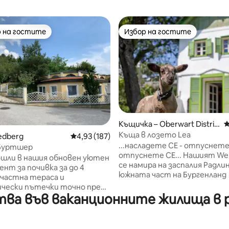
 на гостите
Избор на гостите
улярен избор на гостите
Избор на гостите
Къщичка – Oberwart Distric
С
t
Къща в лозето Lea
от 5, 37 отзива
iedberg
Средна оценка: 4,93 от 5, 187 отзива
4,93 (187)
...насладете СЕ - отпуснете
Буртшер
отпуснете СЕ... Нашият Wei
ошли в нашия обновен уютен
се намира на заспалия Радли
нт за почивка за до 4
южната част на Бургенланд 
 частна тераса и
Weinidylle <. С любов, модере
чески пътечки точно пред
устойчиво реновиран през 20
а във ваканционните жилища в р
 в хълмистия пейзаж.
той предлага на търсещит
о разположение: само на 5
релаксация уютна атмосфера
т магистрала А2 за удобно
също впечатлява с индивид
не и заминаване. Ски