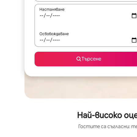
Настаняване
Освобождаване
Търсене
Най-високо оце
Гостите са съгласни: т