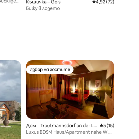
ucklige
Къщичка – Gols
Средна оценка: 4,92
4,92 (72)
Бижу в лозето
Избор на гостите
Избор на гостите
Дом – Trautmannsdorf an der Le
Средна оценка: 5
5 (15)
itha
Luxus BDSM Haus/Apartment nahe Wien
– The Red Key