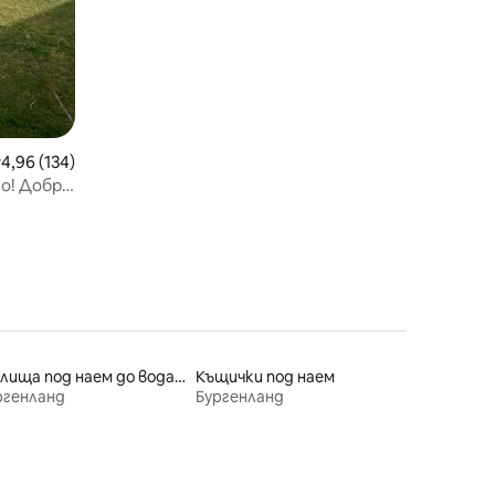
редна оценка: 4,96 от 5, 134 отзива
4,96 (134)
о! Добре
Жилища под наем до водата
Къщички под наем
ргенланд
Бургенланд