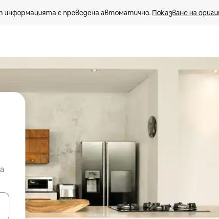
 информацията е преведена автоматично. 
Показване на ориги
а
е клавишите със стрелки нагоре и надолу или навигирайте с д