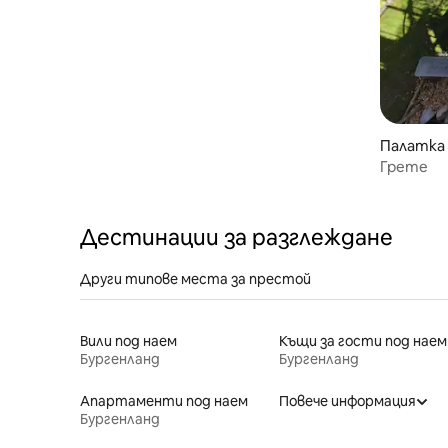
Палатка 
chsel-Au
Грете
Дестинации за разглеждане
Други типове места за престой
Вили под наем
Къщи за гости под наем
Бургенланд
Бургенланд
Апартаменти под наем
Повече информация
Бургенланд