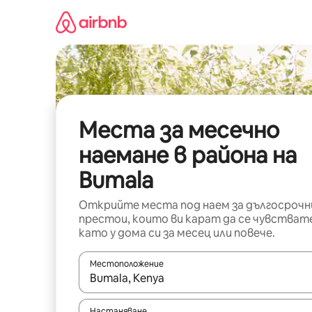
Пропускане
към
съдържанието
Места за месечно
наемане в района на
Bumala
Открийте места под наем за дългосрочн
престои, които ви карат да се чувстват
като у дома си за месец или повече.
Местоположение
Когато резултатите се покажат, използвайт
Настаняване