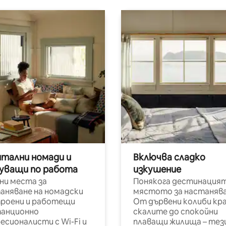
итални номади и
Включва сладко
уващи по работа
изкушение
ни места за
Понякога дестинацият
аняване на номадски
мястото за настанява
роени и работещи
От дървени колиби кр
анционно
скалите до спокойни
есионалисти с Wi-Fi и
плаващи жилища – тез