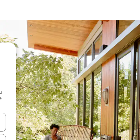
и
е
е клавишите със стрелки нагоре и надолу или навигирайте с д