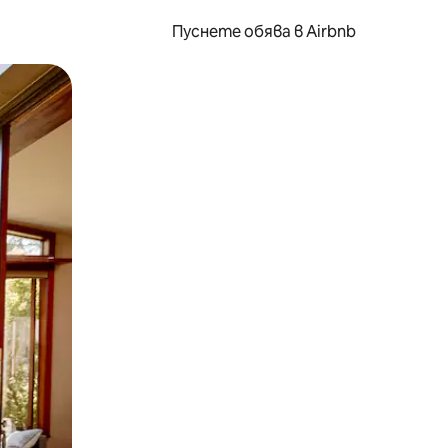
Пуснете обява в Airbnb
окосване или плъзгане.