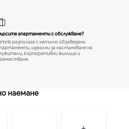
ърсите апартаменти с обслужване?
irbnb разполага с напълно обзаведени
партаменти, идеални за настаняване на
лужители, корпоративни жилища и
реместване.
но наемане