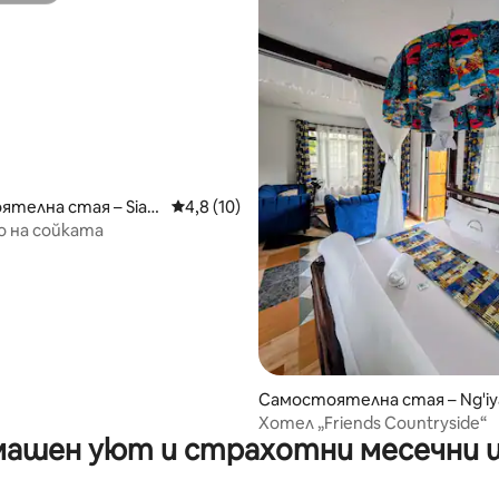
от 5, 67 отзива
телна стая – Siay
Средна оценка: 4,8 от 5, 10 отзива
4,8 (10)
 на сойката
Самостоятелна стая – Ng'iy
Хотел „Friends Countryside“
ашен уют и страхотни месечни 