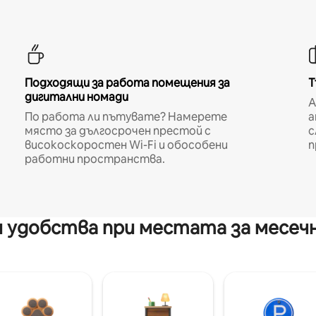
Подходящи за работа помещения за
Т
дигитални номади
A
По работа ли пътувате? Намерете
а
място за дългосрочен престой с
с
високоскоростен Wi-Fi и обособени
п
работни пространства.
 удобства при местата за месеч