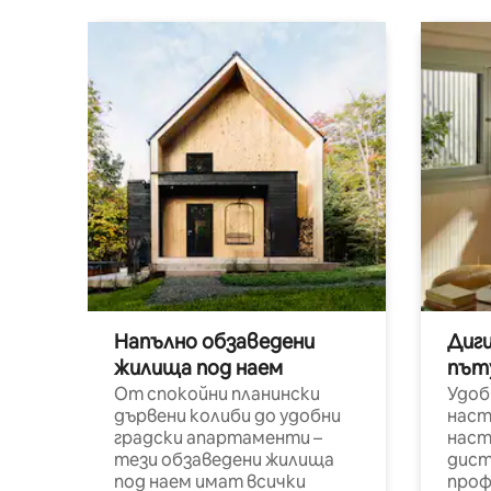
Напълно обзаведени
Диг
жилища под наем
път
От спокойни планински
Удоб
дървени колиби до удобни
наст
градски апартаменти –
наст
тези обзаведени жилища
дист
под наем имат всички
проф