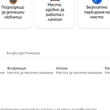
Място,
Подходящо
Безплатно
удобно за
за домашни
паркиране на
работа с
любимци
място
лаптоп
Близки дестинации
Флоренция
Атина
Ма
ане
Места за месечно наемане
Места за месечно наемане
Ме
определени географски райони и за някои типове места.