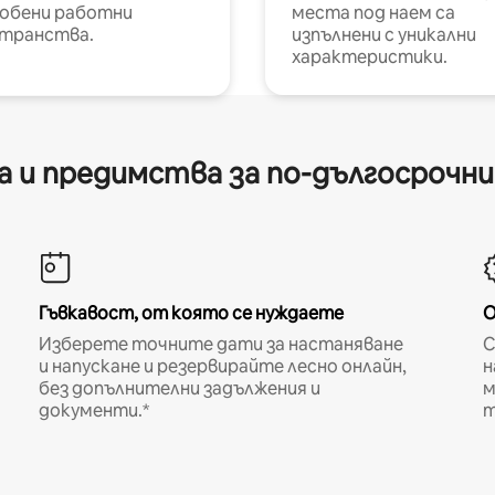
обени работни
места под наем са
транства.
изпълнени с уникални
характеристики.
 и предимства за по-дългосрочн
Гъвкавост, от която се нуждаете
О
Изберете точните дати за настаняване
С
и напускане и резервирайте лесно онлайн,
н
без допълнителни задължения и
м
документи.*
т