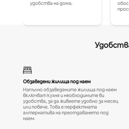
удобства на дома.
обос
прос
Удобства
Обзаведени жилища под наем
Напълно обзаведените жилища под наем
включват кухня и необходимите ви
удобства, за да живеете удобно за месец
или повече. Това е перфектната
алтернатива на преотдаването под
наем.