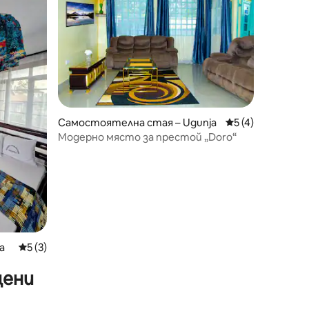
Самостоятелна стая – Ugunja
Средна оценка: 
5 (4)
Модерно място за престой „Doro“
a
Средна оценка: 5 от 5, 3 отзива
5 (3)
цени