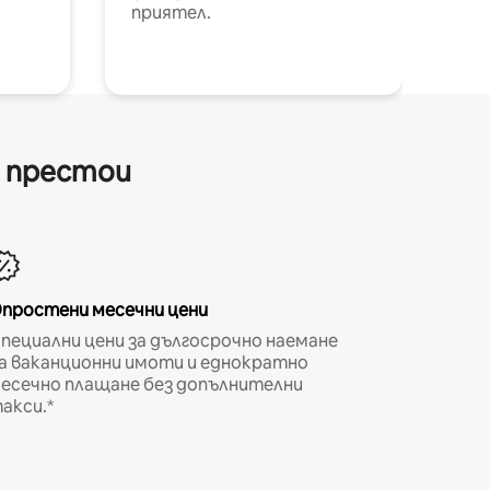
приятел.
и престои
простени месечни цени
пециални цени за дългосрочно наемане
а ваканционни имоти и еднократно
есечно плащане без допълнителни
акси.*