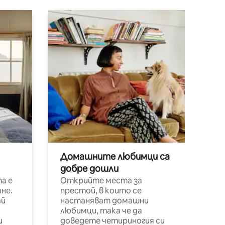
Домашните любимци са
добре дошли
а е
Открийте места за
не.
престой, в които се
ай
настаняват домашни
любимци, така че да
и
доведете четириногия си