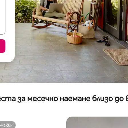
ста за месечно наемане близо до 
омакин
омакин