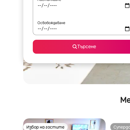
Освобождаване
Търсене
Ме
Избор на гостите
Суперд
Избор на гостите
Суперд