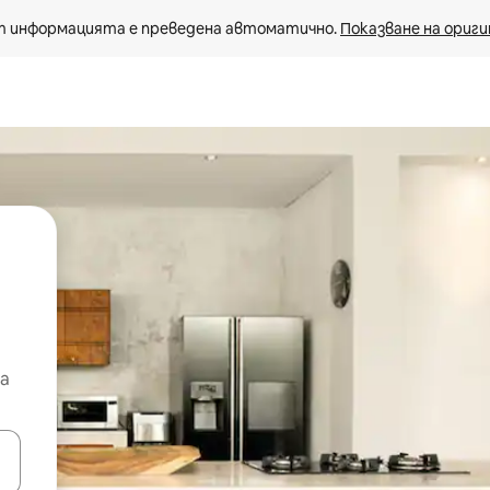
 информацията е преведена автоматично. 
Показване на ориги
а
е клавишите със стрелки нагоре и надолу или навигирайте с д