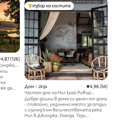
Дървена 
Избор на гостите
Избор 
Най-популярен избор на гостите
Избор 
Njeru, U
Градинск
Насладе
дървенат
наслажд
части н
на река 
от Джин
да избя
града, 
редна оценка: 4,87 от 5, 126 отзива
4,87 (126)
заредени
жинджа,
се насла
ото
Независ
се
приключе
 на
борда н
Дом – Jinja
Средна оценка: 4,96
4,96 (54)
же да
вкусни я
Частен дом на Нил край Ривър
о на
разполо
Хейвън
Добре дошли в дома си далеч от дома
с
само на
- спокойно, уединено място за отдих
с изглед към величествената река
място.
Нил в Джинджа, Уганда. Тази
е с кола
просторна къща е идеална за 8
о
възрастни с допълнителни легла за
тидем на