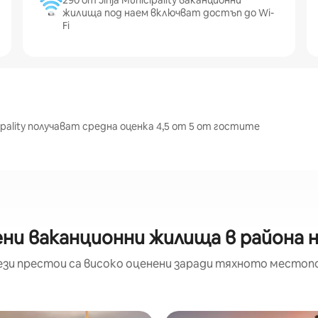
290 от Jinja Municipality ваканционни
жилища под наем включват достъп до Wi-
Fi
ipality получават средна оценка 4,5 от 5 от гостите
и ваканционни жилища в района на 
ези престои са високо оценени заради тяхното местоп