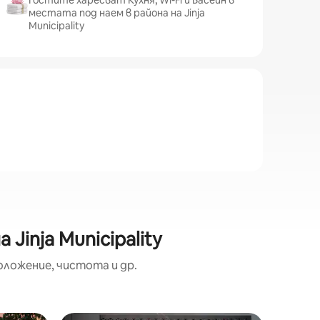
Гостите харесват Кухня, Wi-Fi и Басейн в
местата под наем в района на Jinja
Municipality
Jinja Municipality
оложение, чистота и др.