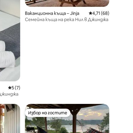
Ваканционна къща – Jinja
Средна оценка: 4,71
4,71 (68)
Семейна къща на река Нил в Джинджа
Средна оценка: 5 от 5, 7 отзива
5 (7)
 Джинджа
Избор на гостите
Избор на гостите