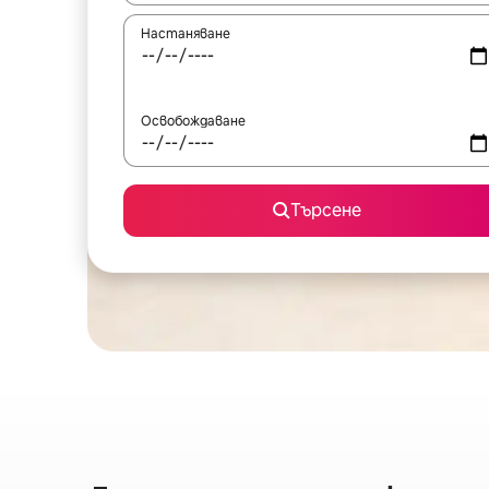
Настаняване
Освобождаване
Търсене