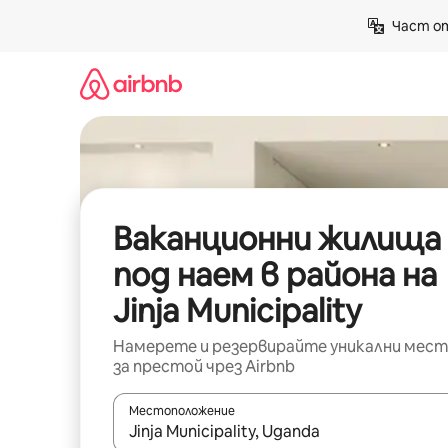
Пропускане
Част от
към
съдържанието
Ваканционни жилища
под наем в района на
Jinja Municipality
Намерете и резервирайте уникални мест
за престой чрез Airbnb
Местоположение
Когато резултатите се покажат, използвайт