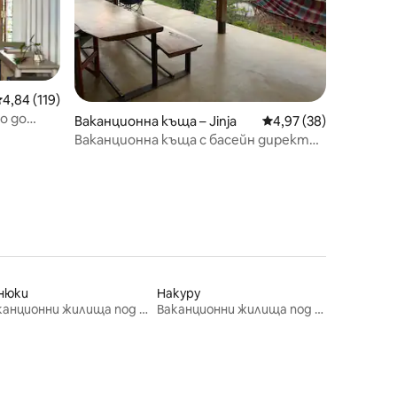
редна оценка: 4,84 от 5, 119 отзива
4,84 (119)
о до
Ваканционна къща – Jinja
Средна оценка: 4,97
4,97 (38)
Ваканционна къща с басейн директно
на Нил
нюки
Накуру
Ваканционни жилища под наем
Ваканционни жилища под наем