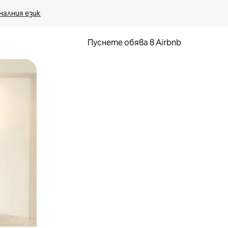
налния език
Пуснете обява в Airbnb
окосване или плъзгане.