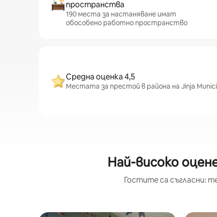
пространства
190 места за настаняване имат
обособено работно пространство
Средна оценка 4,5
Местата за престой в района на Jinja Munic
Най-високо оценен
Гостите са съгласни: т