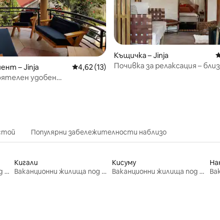
 от 5, 5 отзива
Къщичка – Jinja
С
Почивка за релаксация – близ
нт – Jinja
Средна оценка: 4,62 от 5, 13 отзива
4,62 (13)
Джинджа
ятелен удобен
нт с 2 спални в Джинджа
стой
Популярни забележителности наблизо
Кигали
Кисуму
На
Ваканционни жилища под наем
Ваканционни жилища под наем
Ваканционни жилища под наем