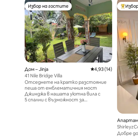
Избор на гостите
Избор
Избор на гостите
Най-поп
Дом – Jinja
Средна оценка: 4,93 
4,93 (14)
41 Nile Bridge Villa
Отседнете на кратко разстояние
пеша от емблематичния мост
Джинджа в нашата уютна вила с
5 спални с възможност за
самостоятелно приготвяне на храна
(4 двойни легла Queen Size,
4 единични легла) и напълно
Апартаме
оборудвана кухня. На място има
Shirleyz
почистващ персонал на пълно
живот
Добре дош
работно време, който отсяда в