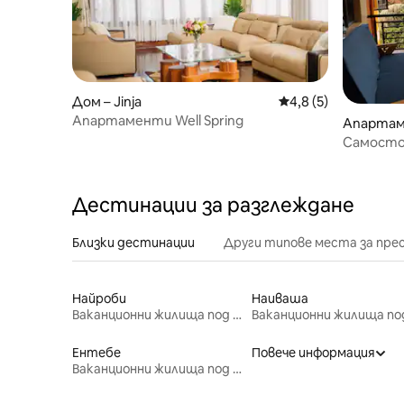
Дом – Jinja
Средна оценка: 4,8
4,8 (5)
Апартаменти Well Spring
Апартаме
Самосто
апартаме
Дестинации за разглеждане
Близки дестинации
Други типове места за пре
Найроби
Наиваша
Ваканционни жилища под наем
Ентебе
Повече информация
Ваканционни жилища под наем