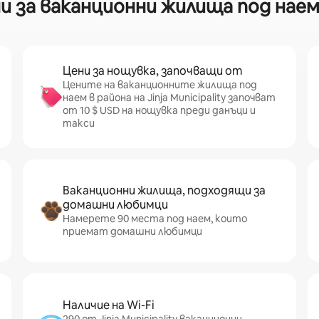
за ваканционни жилища под наем в р
Цени за нощувка, започващи от
Цените на ваканционните жилища под
наем в района на Jinja Municipality започват
от 10 $ USD на нощувка преди данъци и
такси
Ваканционни жилища, подходящи за
домашни любимци
Намерете 90 места под наем, които
приемат домашни любимци
Наличие на Wi-Fi