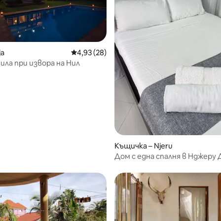
от 5, 11 отзива
ja
Средна оценка: 4,93 от 5, 28 отзива
4,93 (28)
ила при извора на Нил
Къщичка – Njeru
Дом с една спалня в Нджеру