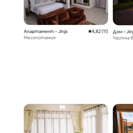
Апартамент – Jinja
Средна оценка: 4,82 
4,82 (11)
Дом – Jin
Месопотамия
Частна в