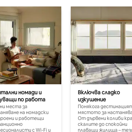
итални номади и
Включва сладко
уващи по работа
изкушение
ни места за
Понякога дестинацият
аняване на номадски
мястото за настанява
роени и работещи
От дървени колиби кр
анционно
скалите до спокойни
есионалисти с Wi-Fi и
плаващи жилища – тез