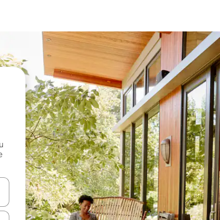
и
е
е клавишите със стрелки нагоре и надолу или навигирайте с д