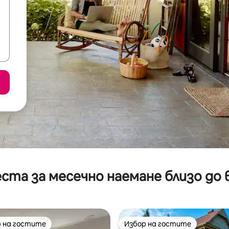
ста за месечно наемане близо до 
 на гостите
Избор на гостите
улярен избор на гостите
Избор на гостите