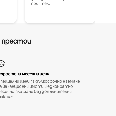
приятел.
и престои
простени месечни цени
пециални цени за дългосрочно наемане
а ваканционни имоти и еднократно
есечно плащане без допълнителни
акси.*