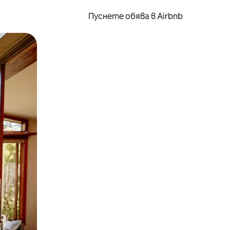
Пуснете обява в Airbnb
окосване или плъзгане.