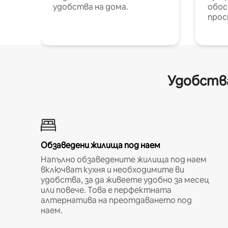
удобства на дома.
обос
прос
Удобства
Обзаведени жилища под наем
Напълно обзаведените жилища под наем
включват кухня и необходимите ви
удобства, за да живеете удобно за месец
или повече. Това е перфектната
алтернатива на преотдаването под
наем.