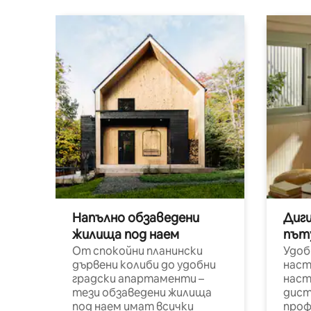
Напълно обзаведени
Диг
жилища под наем
път
От спокойни планински
Удоб
дървени колиби до удобни
наст
градски апартаменти –
наст
тези обзаведени жилища
дист
под наем имат всички
проф