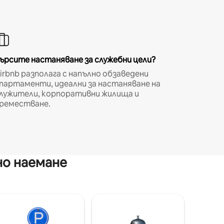
ърсите настаняване за служебни цели?
irbnb разполага с напълно обзаведени
партаменти, идеални за настаняване на
лужители, корпоративни жилища и
реместване.
но наемане