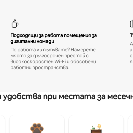
Подходящи за работа помещения за
Т
дигитални номади
A
По работа ли пътувате? Намерете
а
място за дългосрочен престой с
с
високоскоростен Wi-Fi и обособени
п
работни пространства.
 удобства при местата за месеч