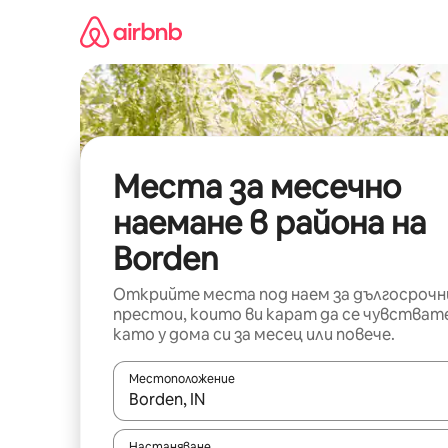
Пропускане
към
съдържанието
Места за месечно
наемане в района на
Borden
Открийте места под наем за дългосрочн
престои, които ви карат да се чувстват
като у дома си за месец или повече.
Местоположение
Когато резултатите се покажат, използвайт
Настаняване