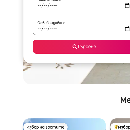
Освобождаване
Търсене
Ме
Избор на гостите
Избор
Избор на гостите
Най-поп