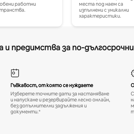
обени работни
места под наем са
транства.
изпълнени с уникални
характеристики.
 и предимства за по-дългосрочн
Гъвкавост, от която се нуждаете
О
Изберете точните дати за настаняване
С
и напускане и резервирайте лесно онлайн,
н
без допълнителни задължения и
м
документи.*
т