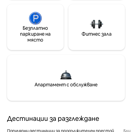
Безплатно
паркиране на
Фитнес зала
място
Апартамент с обслужване
Дестинации за разглеждане
Популярни дестинации за продължителен престой
Бли