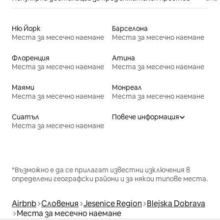
Ню Йорк
Барселона
Места за месечно наемане
Места за месечно наемане
Флоренция
Атина
Места за месечно наемане
Места за месечно наемане
Маями
Монреал
Места за месечно наемане
Места за месечно наемане
Сиатъл
Повече информация
Места за месечно наемане
*Възможно е да се прилагат известни изключения в
определени географски райони и за някои типове места.
Airbnb
Словения
Jesenice Region
Blejska Dobrava
Места за месечно наемане