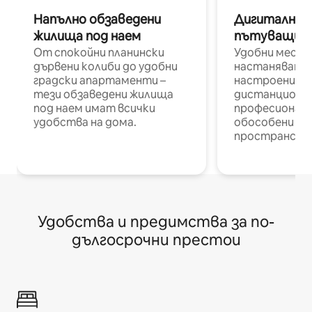
Напълно обзаведени
Дигитални н
жилища под наем
пътуващи п
От спокойни планински
Удобни места
дървени колиби до удобни
настаняване 
градски апартаменти –
настроени и
тези обзаведени жилища
дистанционн
под наем имат всички
професионалис
удобства на дома.
обособени р
пространств
Удобства и предимства за по-
дългосрочни престои