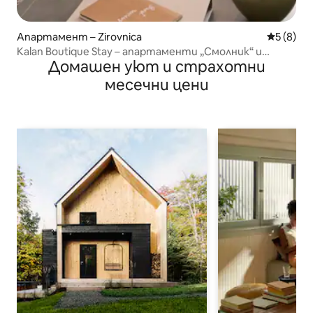
Апартамент – Zirovnica
Средна о
5 (8)
Kalan Boutique Stay – апартаменти „Смолник“ и
Домашен уют и страхотни
„Вртача“
месечни цени