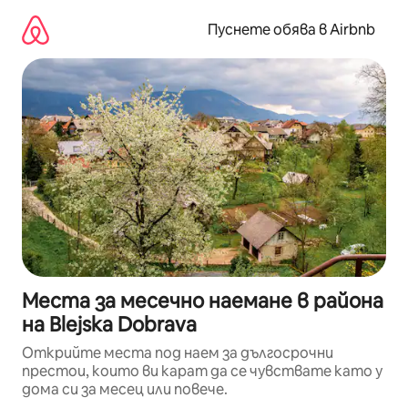
Пропускане
към
Пуснете обява в Airbnb
съдържанието
Места за месечно наемане в района
на Blejska Dobrava
Открийте места под наем за дългосрочни
престои, които ви карат да се чувствате като у
дома си за месец или повече.