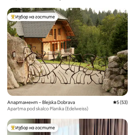
Избор на гостите
Най-популярен избор на гостите
Апартамент – Blejska Dobrava
Средна оц
5 (53)
Apartma pod skalco Planika (Edelweiss)
Избор на гостите
Най-популярен избор на гостите