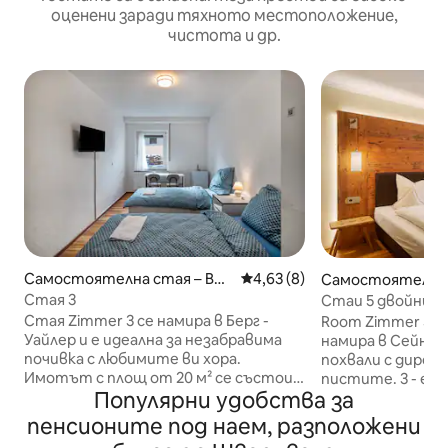
оценени заради тяхното местоположение,
чистота и др.
Самостоятелна стая – Ber
Средна оценка: 4,63 от 5, 8
4,63 (8)
Самостоятелна с
g
Стая 3
Стаи 5 двойни с
Стая Zimmer 3 се намира в Берг -
Room Zimmer 5 D
Уайлер и е идеална за незабравима
намира в Сейнт 
почивка с любимите ви хора.
похвали с дирек
Имотът с площ от 20 м² се състои
пистите. 3 - е
Популярни удобства за
от кухня, 1 спалня и 1 баня и
състои от 1 спалн
следователно може да побере 2 - ма
следователно мо
пенсионите под наем, разположени
души. Допълнителните удобства
души. Допълнит