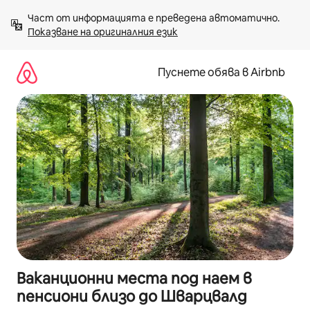
Пропускане
Част от информацията е преведена автоматично. 
към
Показване на оригиналния език
съдържанието
Пуснете обява в Airbnb
Ваканционни места под наем в
пенсиони близо до Шварцвалд