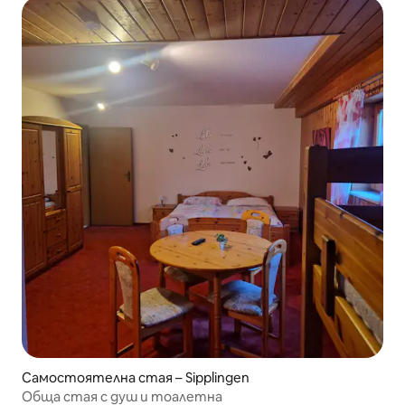
Самостоятелна стая – Sipplingen
Обща стая с душ и тоалетна