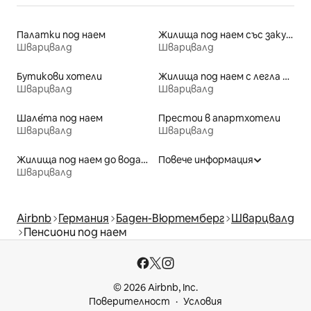
Палатки под наем
Жилища под наем със закуска
Шварцвалд
Шварцвалд
Бутикови хотели
Жилища под наем с легла с достъпна височина
Шварцвалд
Шварцвалд
Шале́та под наем
Престои в апартхотели
Шварцвалд
Шварцвалд
Жилища под наем до водата
Повече информация
Шварцвалд
Airbnb
Германия
Баден-Вюртемберг
Шварцвалд
Пенсиони под наем
© 2026 Airbnb, Inc.
Поверителност
Условия