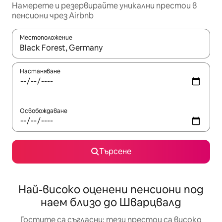
Намерете и резервирайте уникални престои в
пенсиони чрез Airbnb
Местоположение
Когато резултатите се покажат, използвайте клавишите 
Настаняване
Освобождаване
Търсене
Най-високо оценени пенсиони под
наем близо до Шварцвалд
Гостите са съгласни: тези престои са високо