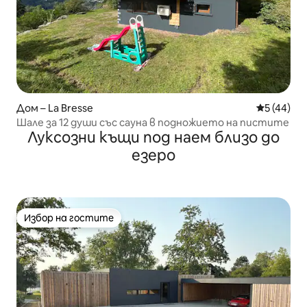
Дом – La Bresse
Средна оц
5 (44)
Шале за 12 души със сауна в подножието на пистите
Луксозни къщи под наем близо до
езеро
Избор на гостите
Избор на гостите