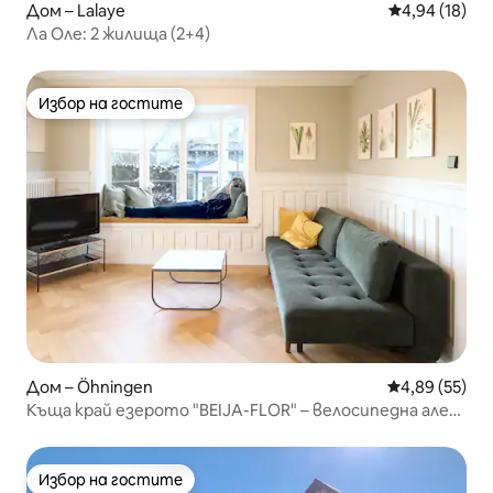
Дом – Lalaye
Средна оценк
4,94 (18)
Ла Оле: 2 жилища (2+4)
Избор на гостите
Избор на гостите
Дом – Öhningen
Средна оценк
4,89 (55)
Къща край езерото "BEIJA-FLOR" – велосипедна алея
и плаж край Боденското езеро
Избор на гостите
Избор на гостите