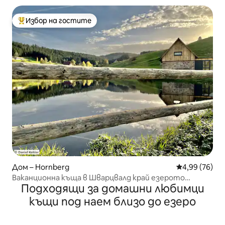
Избор на гостите
Най-популярен избор на гостите
Дом – Hornberg
Средна оценк
4,99 (76)
Ваканционна къща в Шварцвалд край езерото
Подходящи за домашни любимци
„Backhäusle“
къщи под наем близо до езеро