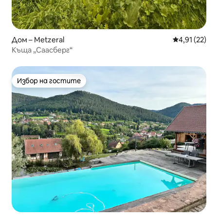
Дом – Metzeral
Средна оценк
4,91 (22)
Къща „Саасберг“
Избор на гостите
Избор на гостите