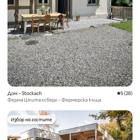
Дом – Stockach
Средна оц
5 (28)
Ферма Шпителсберг – Фермерска къща
Избор на гостите
Избор на гостите