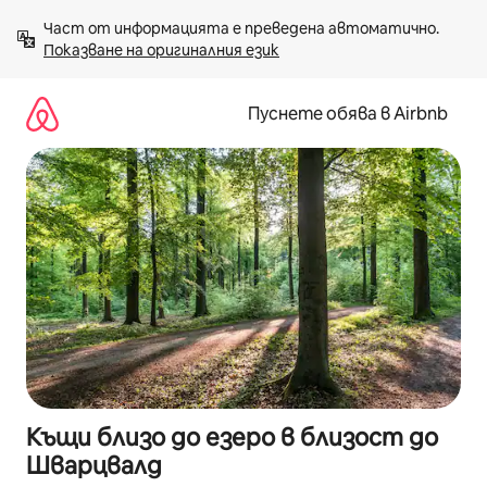
Пропускане
Част от информацията е преведена автоматично. 
към
Показване на оригиналния език
съдържанието
Пуснете обява в Airbnb
Къщи близо до езеро в близост до
Шварцвалд