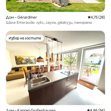
Дом – Gérardmer
Средна оценк
4,75 (28)
Шале Emeraude: лукс, сауна, джакузи, панорама
Избор на гостите
Избор на гостите
Дом – Kappel-Grafenhausen
Средна оценк
4,96 (56)