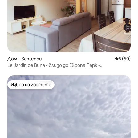
Дом – Schœnau
Средна оц
5 (60)
Le Jardin de Buna - близо до Европа Парк -
Климатизиран
Избор на гостите
Избор на гостите