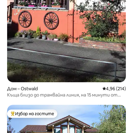
Дом – Ostwald
Средна оценка
4,96 (214)
Къща близо до трамвайна линия, на 15 минути от
Страсбург
Избор на гостите
Най-популярен избор на гостите