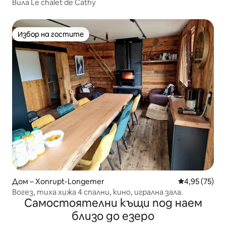
Вила Le chalet de Cathy
Избор на гостите
Избор на гостите
Дом – Xonrupt-Longemer
Средна оценк
4,95 (75)
Вогез, тиха хижа 4 спални, кино, игрална зала.
Самостоятелни къщи под наем
близо до езеро