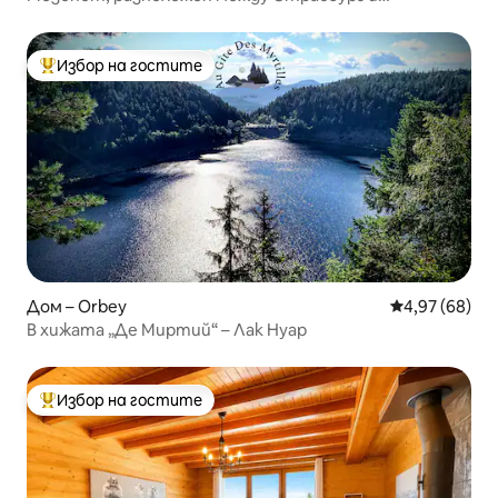
Шварцвалд
Избор на гостите
Най-популярен избор на гостите
Дом – Orbey
Средна оценк
4,97 (68)
В хижата „Де Миртий“ – Лак Нуар
Избор на гостите
Най-популярен избор на гостите