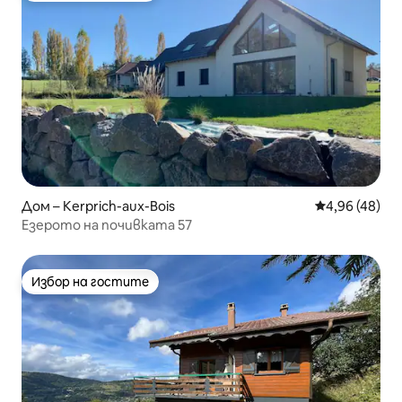
Дом – Kerprich-aux-Bois
Средна оценк
4,96 (48)
Езерото на почивката 57
Избор на гостите
Избор на гостите