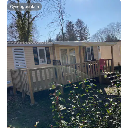
Супердомакин
Супердомакин