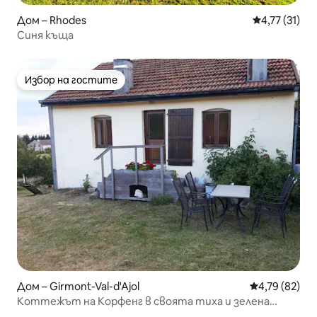
Дом – Rhodes
Средна оценк
4,77 (31)
Синя къща
Избор на гостите
Избор на гостите
Дом – Girmont-Val-d'Ajol
Средна оценк
4,79 (82)
Коттежът на Корфенг в своята тиха и зелена
обстановка.