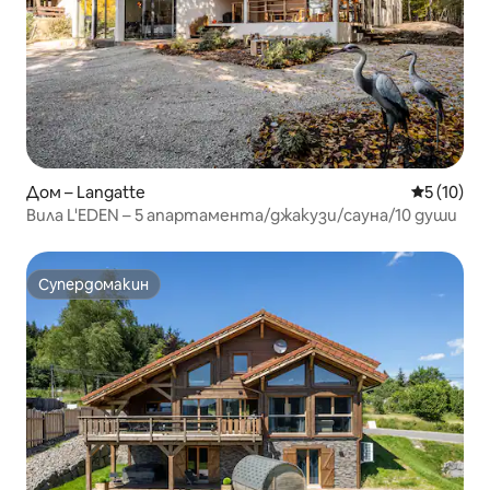
Дом – Langatte
Средна оц
5 (10)
Вила L'EDEN – 5 апартамента/джакузи/сауна/10 души
Супердомакин
Супердомакин