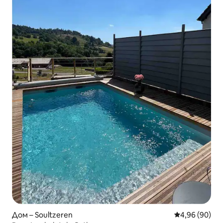
Дом – Soultzeren
Средна оценк
4,96 (90)