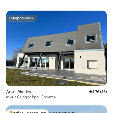
Супердомакин
Супердомакин
Дом – Rhodes
Средна оценк
4,76 (46)
Къща в Родос край водата
Избор на гостите