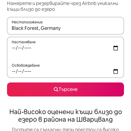
Намерете и резервирайте чрез Airbnb уникални
къщи близо до езеро
Местоположение
Когато резултатите се покажат, използвайте клавишите 
Настаняване
Освобождаване
Търсене
Най-високо оценени къщи близо до
езеро в района на Шварцвалд
Гостите са съгласни: тези престои са високо