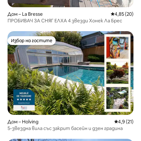
Дом – La Bresse
Средна оценк
4,85 (20)
ПРОБИВАЧ ЗА СНЯГ ЕЛХА 4 звезди Хонек Ла Брес
Избор на гостите
Избор на гостите
Дом – Holving
Средна оцен
4,9 (21)
5-звездна вила със закрит басейн и дзен градина