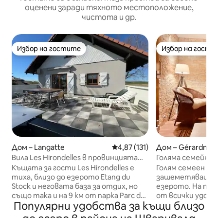
оценени заради тяхното местоположение,
чистота и др.
Избор на гостите
Избор на гости
Избор на гостите
Избор на гости
Дом – Langatte
Средна оценка: 4,87 от 5, 13
4,87 (131)
Дом – Gérardmer
Вила Les Hirondelles в провинцията
Голяма семейна 
със сауна
Къщата за гости Les Hirondelles е
Голям семеен до
тиха, близо до езерото Etang du
зашеметяващи г
Stock и неговата база за отдих, но
езерото. На по 
също така и на 9 км от парка Parc de
от всички удобств
Популярни удобства за къщи близо
Sainte Croix, Center Parc Plan Incliné и
курорти наблиз
др. Мястото е много добре
телевизор (HDMI