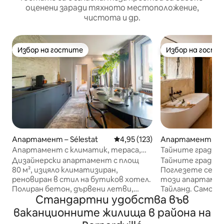
оценени заради тяхното местоположение,
чистота и др.
Избор на гостите
Избор на гости
Избор на гостите
Избор на гости
Апартамент – Sélestat
Средна оценка: 4,95 от 5, 12
4,95 (123)
Апартамент – La
Апартамент с климатик, тераса,
Тайните градини 
спални с големи двойни легла
джакузи за двам
Дизайнерски апартамент с площ
Тайните градини
80 м², изцяло климатизиран,
Поглезете се с у
реновиран в стил на бутиков хотел.
този апартамен
Полиран бетон, дървени летви,
Тайланд. Самостоятелно джакузи,
Стандартни удобства във
ръчно изработени плочки зеледж.
самостоятелна 
2 спални с двойно легло „King Size“,
домашно кино, ле
ваканционните жилища в района на
баня с душ кабина и вана,
размер 180 x 20