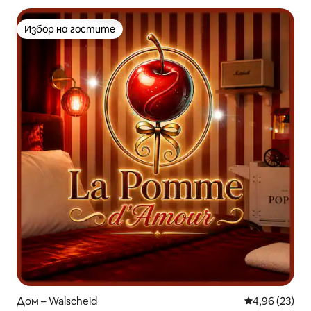
Избор на гостите
Избор на гостите
Дом – Walscheid
Средна оценк
4,96 (23)