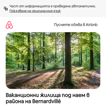
Пропускане
Част от информацията е преведена автоматично. 
към
Показване на оригиналния език
съдържанието
Пуснете обява в Airbnb
Ваканционни жилища под наем в
района на Bernardvillé