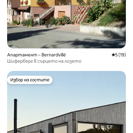
Апартамент – Bernardvillé
Средна оц
5 (19)
Шиферберг в сърцето на лозето
Избор на гостите
Избор на гостите