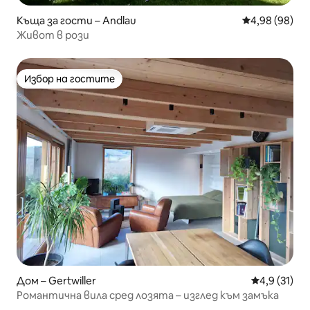
Къща за гости – Andlau
Средна оценк
4,98 (98)
Живот в рози
Избор на гостите
Избор на гостите
Дом – Gertwiller
Средна оцен
4,9 (31)
Романтична вила сред лозята – изглед към замъка