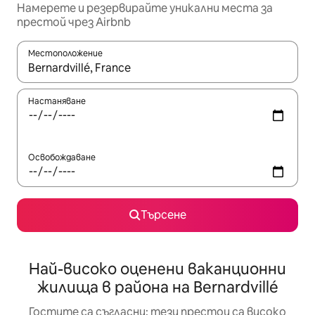
Намерете и резервирайте уникални места за
престой чрез Airbnb
Местоположение
Когато резултатите се покажат, използвайте клавишите 
Настаняване
Освобождаване
Търсене
Най-високо оценени ваканционни
жилища в района на Bernardvillé
Гостите са съгласни: тези престои са високо