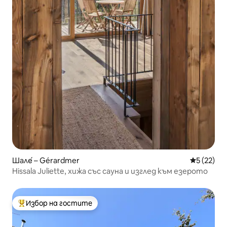
Шале́ – Gérardmer
Средна оц
5 (22)
Hissala Juliette, хижа със сауна и изглед към езерото
Избор на гостите
Най-популярен избор на гостите