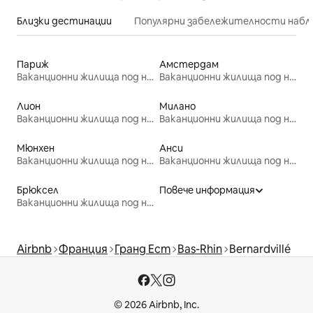
Близки дестинации
Популярни забележителности набл
Париж
Амстердам
Ваканционни жилища под наем
Ваканционни жилища под наем
Лион
Милано
Ваканционни жилища под наем
Ваканционни жилища под наем
Мюнхен
Анси
Ваканционни жилища под наем
Ваканционни жилища под наем
Брюксел
Повече информация
Ваканционни жилища под наем
Airbnb
Франция
Гранд Ест
Bas-Rhin
Bernardvillé
© 2026 Airbnb, Inc.