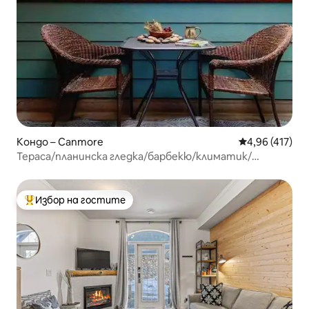
Кондо – Canmore
Средна оценка
4,96 (417)
Тераса/планинска гледка/барбекю/климатик/
хидромасажна вана/басейн/паркинг/фитнес зала
Избор на гостите
Най-популярен избор на гостите