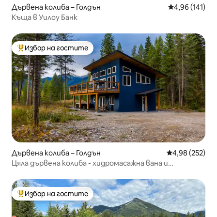
Дървена колиба – Голдън
Средна оценка
4,96 (141)
Къща в Уилоу Банк
Избор на гостите
Най-популярен избор на гостите
Дървена колиба – Голдън
Средна оценка
4,98 (252)
Цяла дървена колиба - хидромасажна вана и
невероятни гледки.
Избор на гостите
Най-популярен избор на гостите