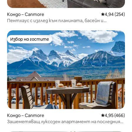
Кондо – Canmore
Средна оценка
4,94 (254)
Пентхаус с изглед към планината, басейн и
хидромасажна вана
Избор на гостите
Избор на гостите
Кондо – Canmore
Средна оценка
4,95 (466)
Зашеметяващ луксозен апартамент на последния
етаж с изглед към планината!