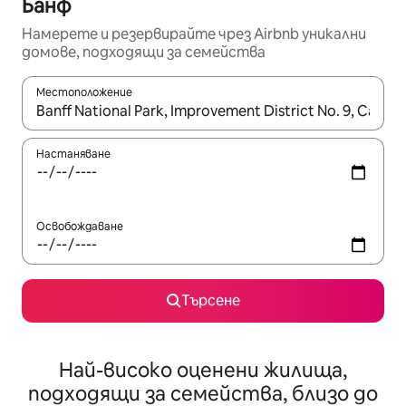
Банф
Намерете и резервирайте чрез Airbnb уникални
домове, подходящи за семейства
Местоположение
Когато резултатите се покажат, използвайте клавишите 
Настаняване
Освобождаване
Търсене
Най-високо оценени жилища,
подходящи за семейства, близо до