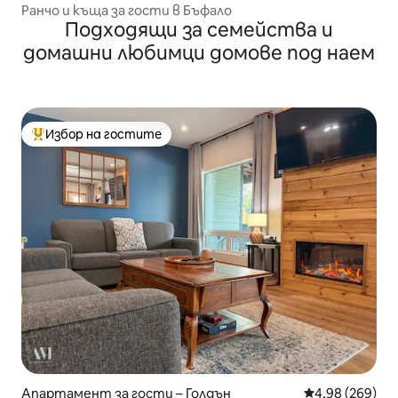
Ранчо и къща за гости в Бъфало
Подходящи за семейства и
домашни любимци домове под наем
Избор на гостите
Най-популярен избор на гостите
Апартамент за гости – Голдън
Средна оценка
4,98 (269)