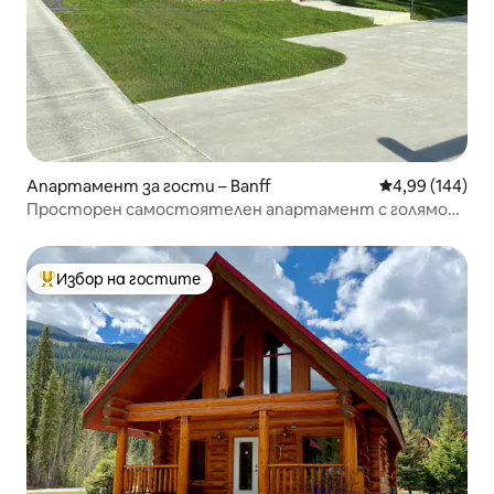
Апартамент за гости – Banff
Средна оценка
4,99 (144)
Просторен самостоятелен апартамент с голямо
двойно легло на няколко крачки от центъра на Банф
Избор на гостите
Най-популярен избор на гостите