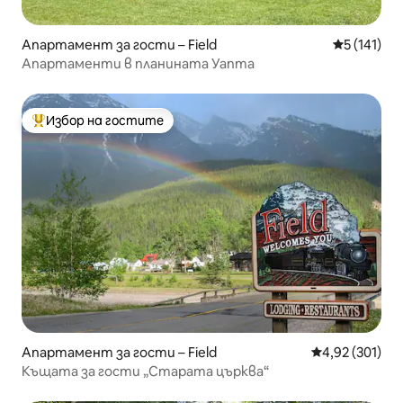
Апартамент за гости – Field
Средна оце
5 (141)
Апартаменти в планината Уапта
Избор на гостите
Най-популярен избор на гостите
Апартамент за гости – Field
Средна оценка
4,92 (301)
Къщата за гости „Старата църква“