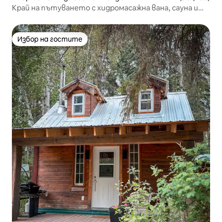
Край на пътуването с хидромасажна вана, сауна и
гледка към планината
Избор на гостите
Избор на гостите