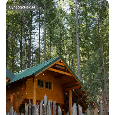
Супердомакин
Супердомакин