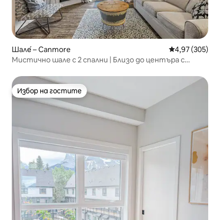
Шале́ – Canmore
Средна оценка
4,97 (305)
Мистично шале с 2 спални | Близо до центъра с
басейн и хидромасажна вана!
Избор на гостите
Избор на гостите