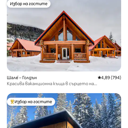
Избор на гостите
Избор на гостите
Шале́ – Голдън
Средна оценка
4,89 (794)
Красива ваканционна къща в сърцето на
Скалистите планини
Избор на гостите
Най-популярен избор на гостите