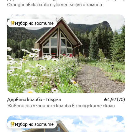
Скандинавска хижа с уютен лофт и камина
Избор на гостите
Най-популярен избор на гостите
Дървена колиба – Голдън
Средна оценк
4,97 (70)
Живописна планинска колиба в канадските скали
Избор на гостите
Най-популярен избор на гостите