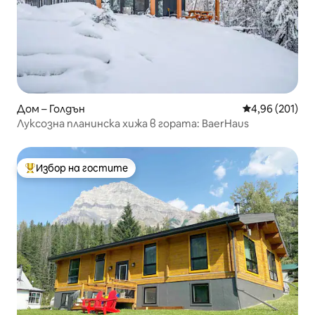
Дом – Голдън
Средна оценка
4,96 (201)
Луксозна планинска хижа в гората: BaerHaus
Избор на гостите
Най-популярен избор на гостите