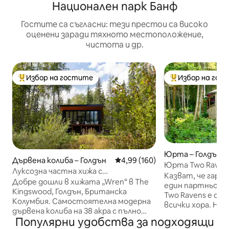
Национален парк Банф
Гостите са съгласни: тези престои са високо
оценени заради тяхното местоположение,
чистота и др.
Избор на гостите
Избор на гос
Най-популярен избор на гостите
Най-популярен 
Юрта – Голдън
Дървена колиба – Голдън
Средна оценка: 4,99 от 5, 160
4,99 (160)
Юрта Two Ravens
Луксозна частна хижа с
романтична, еко
Казват, че гарв
хидромасажна вана и изглед към
Добре дошли в хижата „Wren“ в The
един партньор з
планината
Kingswood, Голдън, Британска
Two Ravens е съз
Колумбия. Самостоятелна модерна
всички хора. На 
дървена колиба на 38 акра с пълно
разстояние от г
Популярни удобства за подходящи
уединение! • 20 минути до Голдън •
намират нашата 