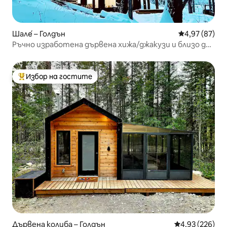
Шале́ – Голдън
Средна оценк
4,97 (87)
Ръчно изработена дървена хижа/джакузи и близо до
Skybridge
Избор на гостите
Най-популярен избор на гостите
Дървена колиба – Голдън
Средна оценка
4,93 (226)