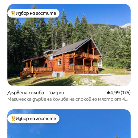
Избор на гостите
Най-популярен избор на гостите
Дървена колиба – Голдън
Средна оценка
4,99 (175)
Магическа дървена колиба на спокойно място от 4
акра
Избор на гостите
Най-популярен избор на гостите