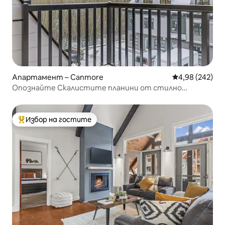
Апартамент – Canmore
Средна оценка
4,98 (242)
Опознайте Скалистите планини от стилно
планинско жилище
Избор на гостите
Най-популярен избор на гостите