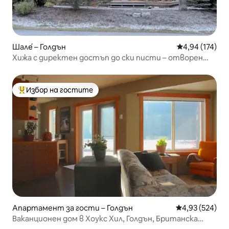
Шале́ – Голдън
Средна оценка
4,94 (174)
Хижа с директен достъп до ски писти – отворен
дизайн, ново хидромасажно вана!
Избор на гостите
Най-популярен избор на гостите
Апартамент за гости – Голдън
Средна оценка
4,93 (524)
Ваканционен дом в Хоукс Хил, Голдън, Британска
Колумбия