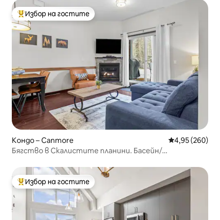
Избор на гостите
Най-популярен избор на гостите
Кондо – Canmore
Средна оценка
4,95 (260)
Бягство в Скалистите планини. Басейн/
хидромасажна вана, пропуск за парка
Избор на гостите
Най-популярен избор на гостите