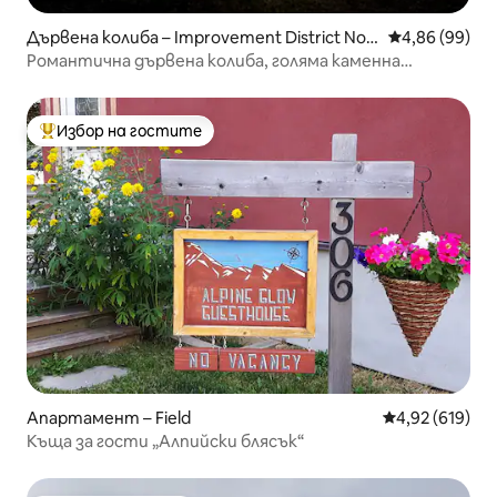
Дървена колиба – Improvement District No.
Средна оценк
4,86 (99)
9
Романтична дървена колиба, голяма каменна
дървена камина
Избор на гостите
Най-популярен избор на гостите
Апартамент – Field
Средна оценка
4,92 (619)
Къща за гости „Алпийски блясък“