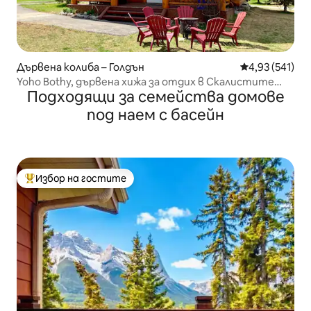
Дървена колиба – Голдън
Средна оценка
4,93 (541)
Yoho Bothy, дървена хижа за отдих в Скалистите
Подходящи за семейства домове
планини
под наем с басейн
Избор на гостите
Най-популярен избор на гостите