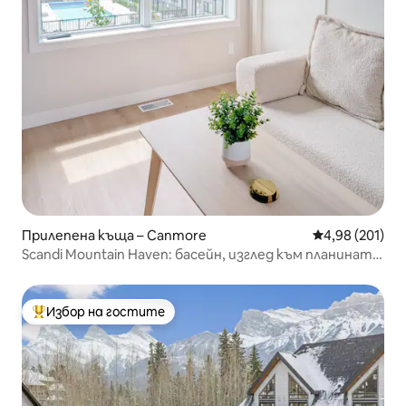
Прилепена къща – Canmore
Средна оценка
4,98 (201)
Scandi Mountain Haven: басейн, изглед към планината,
страхотно местоположение
Избор на гостите
Най-популярен избор на гостите