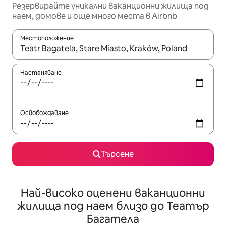
Резервирайте уникални ваканционни жилища под
наем, домове и още много места в Airbnb
Местоположение
Когато резултатите се покажат, използвайте клавишите 
Настаняване
Освобождаване
Търсене
Най-високо оценени ваканционни
жилища под наем близо до Театър
Багатела