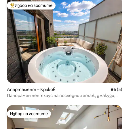
Избор на гостите
Най-популярен избор на гостите
Апартамент – Краков
Средна о
5 (5)
Панорамен пентхаус на последния етаж, джакузи,
гараж, климатик
Избор на гостите
Избор на гостите