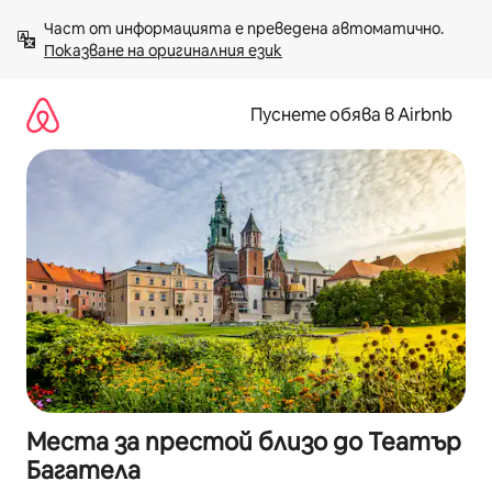
Пропускане
Част от информацията е преведена автоматично. 
към
Показване на оригиналния език
съдържанието
Пуснете обява в Airbnb
Места за престой близо до Театър
Багатела