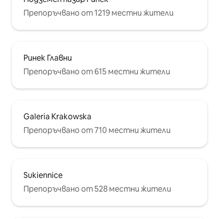
до главния пазарен площад, с много
Препоръчвано от 1219 местни жители
места за хранене и пиене по пътя.
Кралският замък и други паметници
също са близо. След резервация ще
бъдете информирани за
процедурата за самостоятелно
Ринек Главни
настаняване. Апартаментът се
намира в сърцето на Краков до парка
Препоръчвано от 615 местни жители
„Планти“ - зеленият колан, който
обгражда Стария град. Разходете се
(3 минути) по павирана улица покрай
Jagiellonian University до главния
Galeria Krakowska
площад на пазара, с много места за
хранене и пиене по пътя. Това е
Препоръчвано от 710 местни жители
идеално място за начало на
проучване на Краков, тъй като всяка
атракция е лесно достъпна (750 м до
Кралския замък).
Sukiennice
Препоръчвано от 528 местни жители