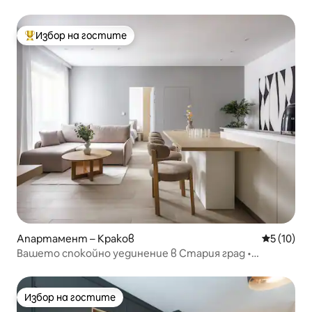
Избор на гостите
Най-популярен избор на гостите
Апартамент – Краков
Средна оц
5 (10)
Вашето спокойно уединение в Стария град •
5 минути до главния площад
Избор на гостите
Избор на гостите