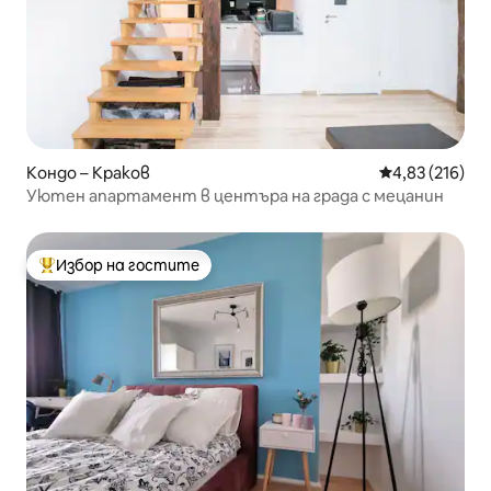
Кондо – Краков
Средна оценка
4,83 (216)
Уютен апартамент в центъра на града с мецанин
Избор на гостите
Най-популярен избор на гостите