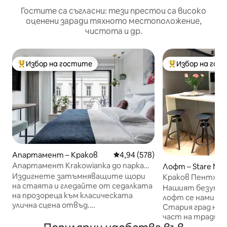
Гостите са съгласни: тези престои са високо
оценени заради тяхното местоположение,
чистота и др.
Избор на гостите
Избор на гос
Най-популярен избор на гостите
Най-популярен 
Апартамент – Краков
Средна оценка: 4,94 от 5, 578
4,94 (578)
Апартамент Krakowianka до парка
Лофт – Stare Mias
Планти близо до Стария град
ów
Издигнете затъмняващите щори
Краков Пентхау
на стаята и гледайте от седалката
Нашият безупре
на прозореца към класическата
лофт се намира 
улична сцена отвъд.
Стария град на 
Привлекателните щрихи включват
част на традици
стенна картина на момиче в
от 15 - и век. То