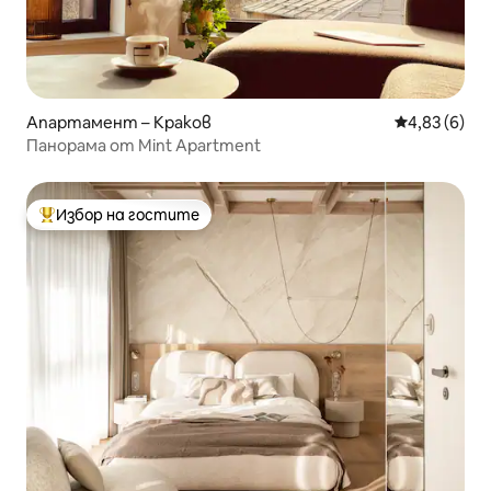
Апартамент – Краков
Средна оцен
4,83 (6)
Панорама от Mint Apartment
Избор на гостите
Най-популярен избор на гостите