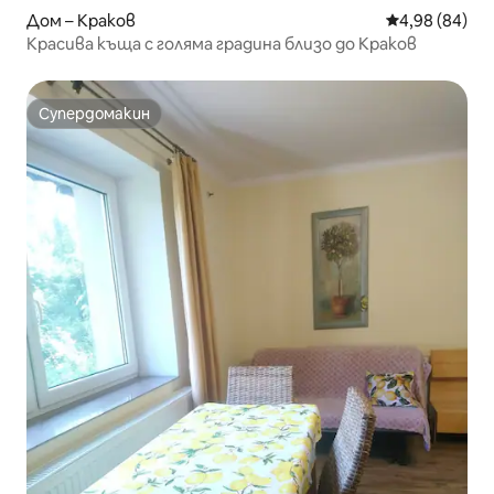
Дом – Краков
Средна оценк
4,98 (84)
Красива къща с голяма градина близо до Краков
Супердомакин
Супердомакин