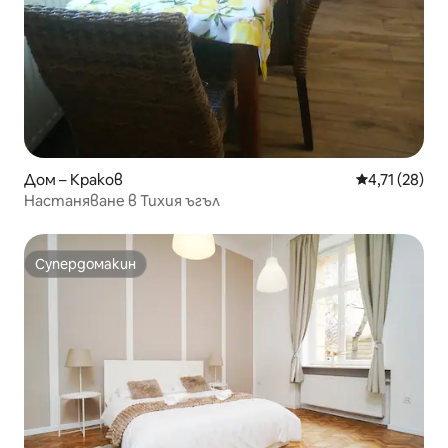
Дом – Краков
Средна оценк
4,71 (28)
Настаняване в Тихия ъгъл
Супердомакин
Супердомакин