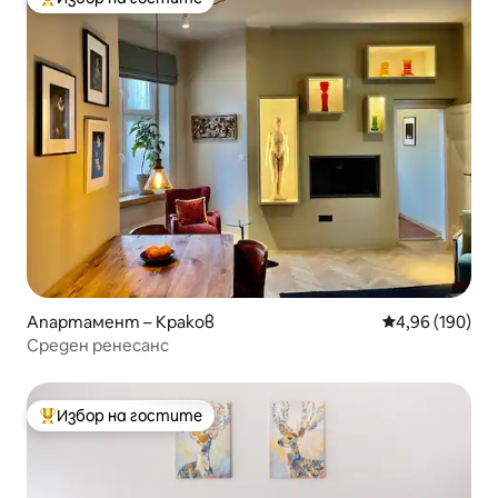
Най-популярен избор на гостите
Апартамент – Краков
Средна оценка
4,96 (190)
Среден ренесанс
Избор на гостите
Най-популярен избор на гостите