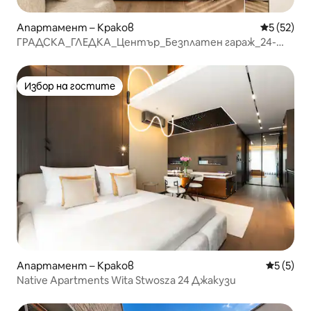
Апартамент – Краков
Средна оц
5 (52)
ГРАДСКА_ГЛЕДКА_Център_Безплатен гараж_24-
часова охрана
Избор на гостите
Избор на гостите
Апартамент – Краков
Средна о
5 (5)
Native Apartments Wita Stwosza 24 Джакузи