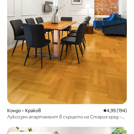
Кондо – Краков
Средна оценка
4,95 (194)
Луксозен апартамент в сърцето на Стария град –
първокласно място