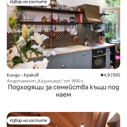
Избор на гостите
Избор на гостите
Кондо – Краков
Средна оценк
4,9 (105)
Апартамент „Казимиерс“ от 1890 г.
Подходящи за семейства къщи под
наем
Избор на гостите
Избор на гостите