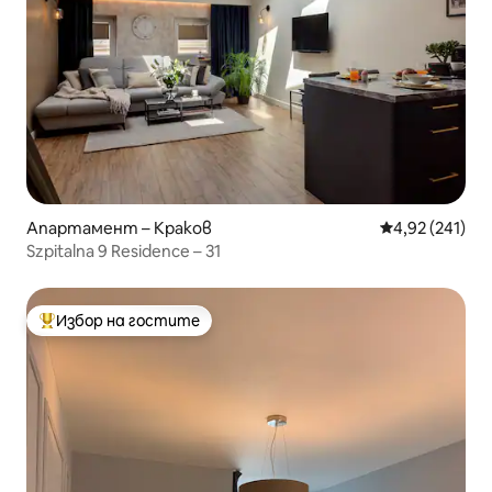
Апартамент – Краков
Средна оценка
4,92 (241)
Szpitalna 9 Residence – 31
Избор на гостите
Най-популярен избор на гостите