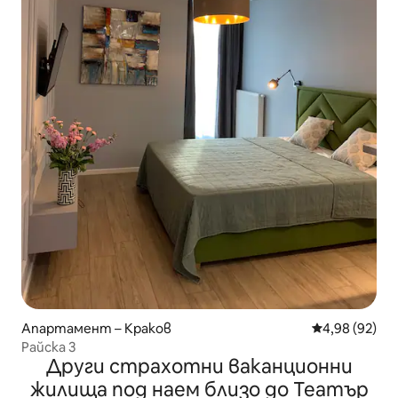
Апартамент – Краков
Средна оценк
4,98 (92)
Райска 3
Други страхотни ваканционни
жилища под наем близо до Театър