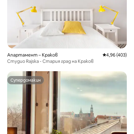
Апартамент – Краков
Средна оценка
4,96 (403)
Студио Rajska - Стария град на Краков
Супердомакин
Супердомакин