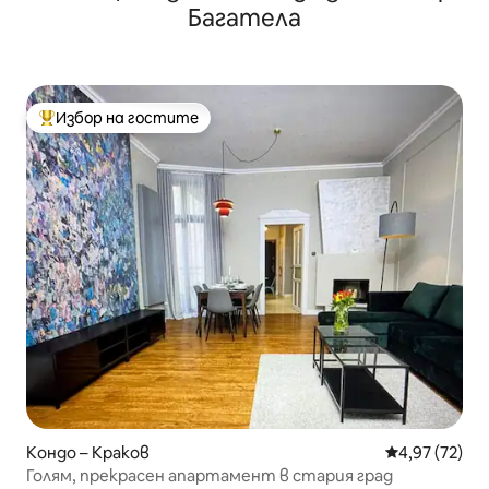
Багатела
Избор на гостите
Най-популярен избор на гостите
Кондо – Краков
Средна оценк
4,97 (72)
Голям, прекрасен апартамент в стария град