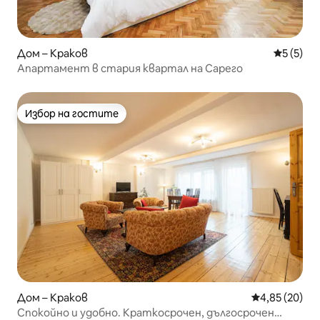
Дом – Краков
Средна о
5 (5)
Апартамент в стария квартал на Сарего
Избор на гостите
Избор на гостите
Дом – Краков
Средна оценк
4,85 (20)
Спокойно и удобно. Краткосрочен, дългосрочен