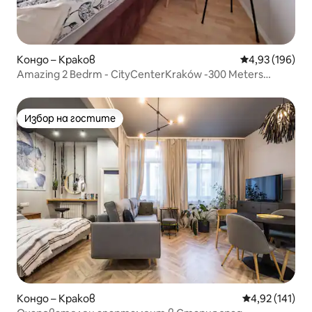
Кондо – Краков
Средна оценка
4,93 (196)
Amazing 2 Bedrm - CityCenterKraków -300 Meters
MainSq
Избор на гостите
Избор на гостите
Кондо – Краков
Средна оценка
4,92 (141)