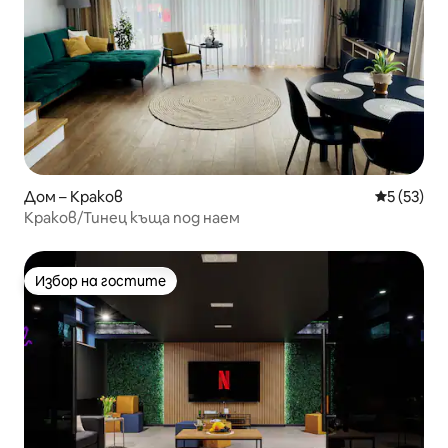
Дом – Краков
Средна оц
5 (53)
Краков/Тинец къща под наем
Избор на гостите
Избор на гостите