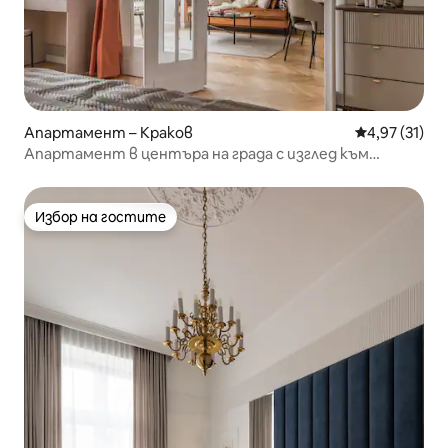
Апартамент – Краков
Средна оценк
4,97 (31)
Апартамент в центъра на града с изглед към
замъка Вавел
Избор на гостите
Избор на гостите