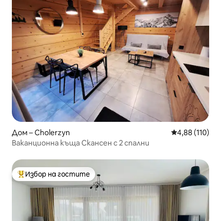
Дом – Cholerzyn
Средна оценка
4,88 (110)
Ваканционна къща Скансен с 2 спални
Избор на гостите
Най-популярен избор на гостите