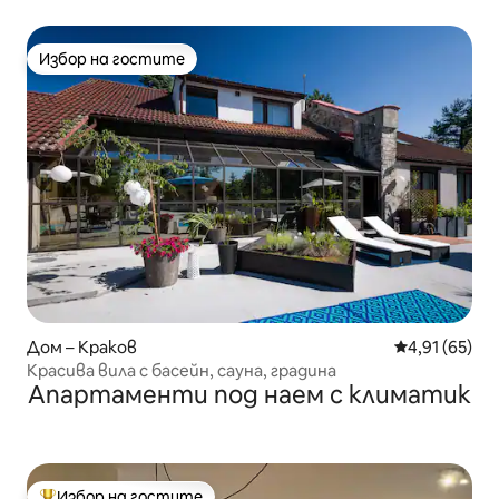
наем.
Избор на гостите
Избор на гостите
Дом – Краков
Средна оценк
4,91 (65)
Красива вила с басейн, сауна, градина
Апартаменти под наем с климатик
Избор на гостите