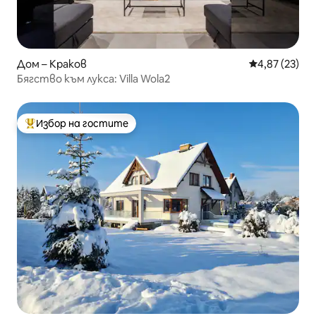
Дом – Краков
Средна оценк
4,87 (23)
Бягство към лукса: Villa Wola2
Избор на гостите
Най-популярен избор на гостите