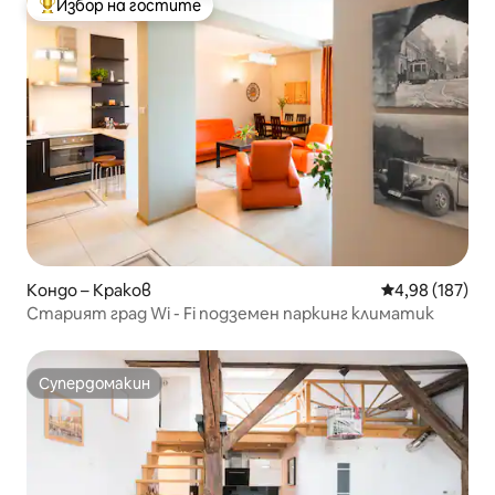
Избор на гостите
Най-популярен избор на гостите
Кондо – Краков
Средна оценка
4,98 (187)
Старият град Wi - Fi подземен паркинг климатик
Супердомакин
Супердомакин