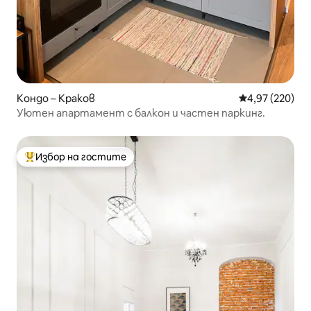
Кондо – Краков
Средна оценка
4,97 (220)
Уютен апартамент с балкон и частен паркинг.
Избор на гостите
Най-популярен избор на гостите