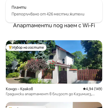
Планти
Препоръчвано от 426 местни жители
Апартаменти под наем с Wi-Fi
Избор на гостите
Най-популярен избор на гостите
Кондо – Краков
Средна оценка
4,94 (149)
Градински апартамент в близост до Казимиез,
ТАУРОН АРЕНА