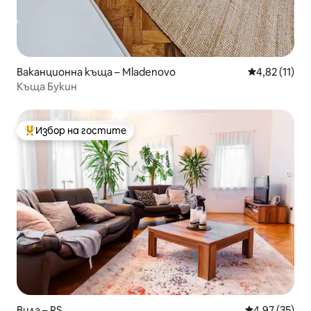
Ваканционна къща – Mladenovo
Средна оценк
4,82 (11)
Къща Букин
Избор на гостите
Най-популярен избор на гостите
Вила – RS
Средна оценк
4,97 (35)