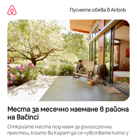
Пропускане
към
Пуснете обява в Airbnb
съдържанието
Места за месечно наемане в района
на Bačinci
Открийте места под наем за дългосрочни
престои, които ви карат да се чувствате като у