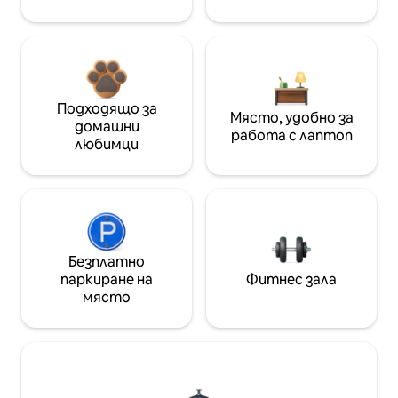
Подходящо за
Място, удобно за
домашни
работа с лаптоп
любимци
Безплатно
паркиране на
Фитнес зала
място