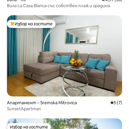
Вила La Casa Blanca със собствен плаж и градина
Избор на гостите
Най-популярен избор на гостите
Апартамент – Sremska Mitrovica
Средна о
5 (7)
SunsetApartman
Избор на гостите