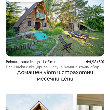
Избор на гостите
Ваканционна къща – Ležimir
Средна оценк
4,98 (60)
Планинска хижа „Ярило“ – сауна, камина, голям двор
Домашен уют и страхотни
месечни цени