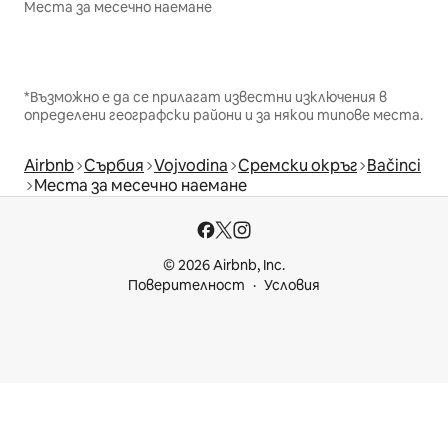
Места за месечно наемане
*Възможно е да се прилагат известни изключения в
определени географски райони и за някои типове места.
Airbnb
Сърбия
Vojvodina
Сремски окръг
Bačinci
Места за месечно наемане
© 2026 Airbnb, Inc.
Поверителност
Условия