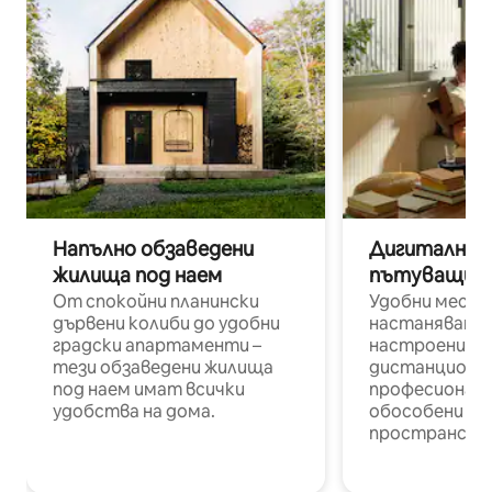
Напълно обзаведени
Дигитални н
жилища под наем
пътуващи п
От спокойни планински
Удобни места
дървени колиби до удобни
настаняване 
градски апартаменти –
настроени и
тези обзаведени жилища
дистанционн
под наем имат всички
професионалис
удобства на дома.
обособени р
пространств