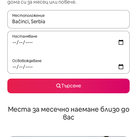
дома си за месец или повече.
Местоположение
Когато резултатите се покажат, използвайте клавишите 
Настаняване
Освобождаване
Търсене
Места за месечно наемане близо до
вас