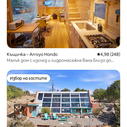
Къщичка – Arroyo Hondo
Средна оценка
4,98 (248)
Малък дом с изглед и хидромасажна вана близо до
Хот Спрингс
Избор на гостите
Избор на гостите