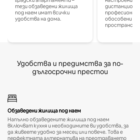
градски апартаменти –
настроени и
тези обзаведени жилища
дистанционн
под наем имат всички
професионалис
удобства на дома.
обособени р
пространств
Удобства и предимства за по-
дългосрочни престои
Обзаведени жилища под наем
Напълно обзаведените жилища под наем
включват кухня и необходимите ви удобства, за
да живеете удобно за месец или повече. Това е
перфектната алтернатива на преотдаването