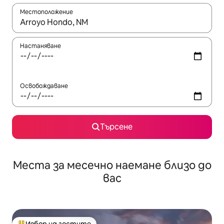
Местоположение
Когато резултатите се покажат, използвайте клавишите 
Настаняване
Освобождаване
Търсене
Места за месечно наемане близо до
вас