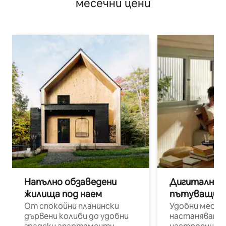
месечни цени
Напълно обзаведени
Дигитални н
жилища под наем
пътуващи п
От спокойни планински
Удобни места
дървени колиби до удобни
настаняване 