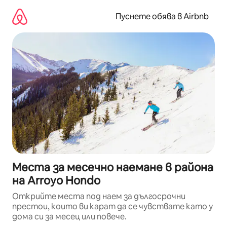
Пропускане
към
Пуснете обява в Airbnb
съдържанието
Места за месечно наемане в района
на Arroyo Hondo
Открийте места под наем за дългосрочни
престои, които ви карат да се чувствате като у
дома си за месец или повече.