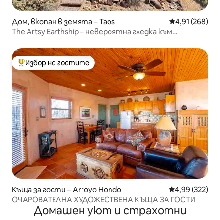
Дом, вкопан в земята – Taos
Средна оценка
4,91 (268)
The Artsy Earthship – невероятна гледка към
планината Таос
Избор на гостите
Най-популярен избор на гостите
Къща за гости – Arroyo Hondo
Средна оценка
4,99 (322)
ОЧАРОВАТЕЛНА ХУДОЖЕСТВЕНА КЪЩА ЗА ГОСТИ
Домашен уют и страхотни