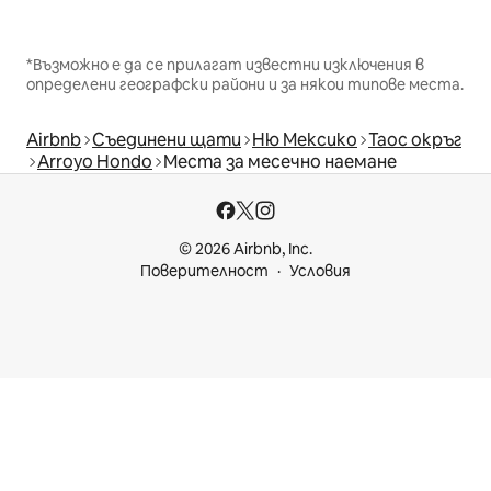
*Възможно е да се прилагат известни изключения в
определени географски райони и за някои типове места.
Airbnb
Съединени щати
Ню Мексико
Таос окръг
Arroyo Hondo
Места за месечно наемане
© 2026 Airbnb, Inc.
Поверителност
Условия