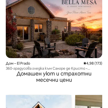
Дом – El Prado
Средна оценка
4,98 (173)
360-градусова гледка към Сангре де Кристо •
Домашен уют и страхотни
Джакузи • Бела Меса
месечни цени