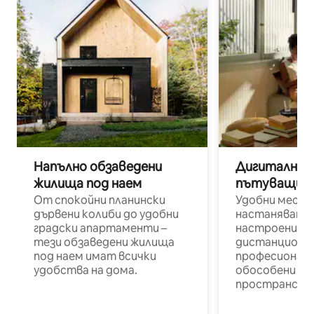
Напълно обзаведени
Дигитални н
жилища под наем
пътуващи п
От спокойни планински
Удобни места
дървени колиби до удобни
настаняване 
градски апартаменти –
настроени и
тези обзаведени жилища
дистанционн
под наем имат всички
професионалис
удобства на дома.
обособени р
пространств