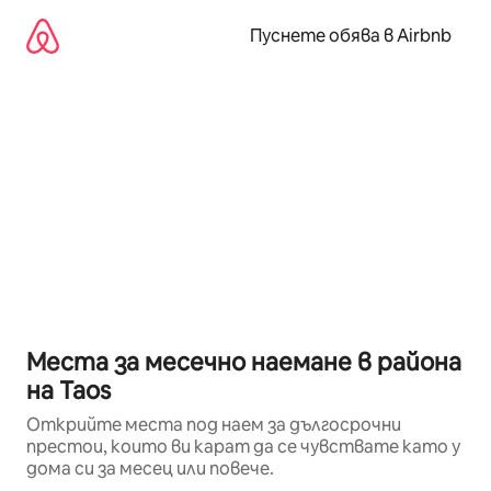
Пропускане
към
Пуснете обява в Airbnb
съдържанието
Места за месечно наемане в района
на Taos
Открийте места под наем за дългосрочни
престои, които ви карат да се чувствате като у
дома си за месец или повече.