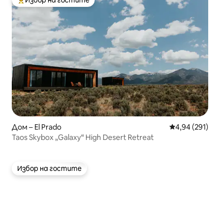
Избор на гостите
Най-популярен избор на гостите
Дом – El Prado
Средна оценка
4,94 (291)
Taos Skybox „Galaxy“ High Desert Retreat
Избор на гостите
Избор на гостите