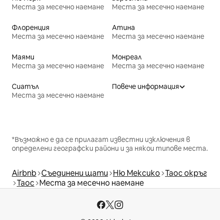
Места за месечно наемане
Места за месечно наемане
Флоренция
Атина
Места за месечно наемане
Места за месечно наемане
Маями
Монреал
Места за месечно наемане
Места за месечно наемане
Сиатъл
Повече информация
Места за месечно наемане
*Възможно е да се прилагат известни изключения в
определени географски райони и за някои типове места.
Airbnb
Съединени щати
Ню Мексико
Таос окръг
Таос
Места за месечно наемане