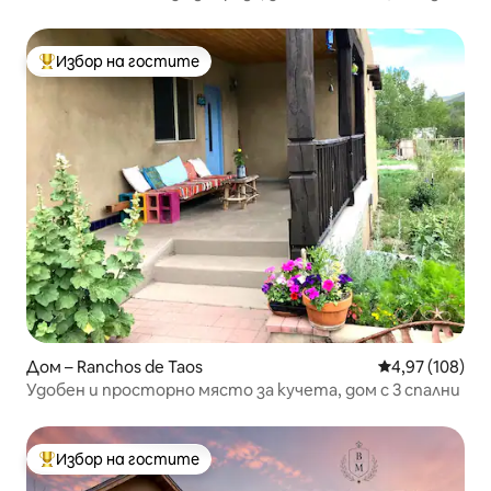
Избор на гостите
Най-популярен избор на гостите
Дом – Ranchos de Taos
Средна оценка
4,97 (108)
Удобен и просторно място за кучета, дом с 3 спални
Избор на гостите
Най-популярен избор на гостите