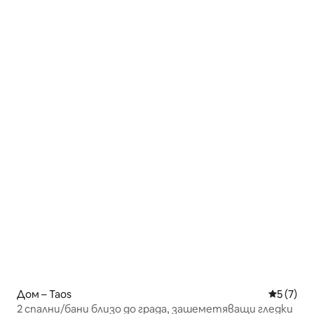
Дом – Taos
Средна о
5 (7)
2 спални/бани близо до града, зашеметяващи гледки