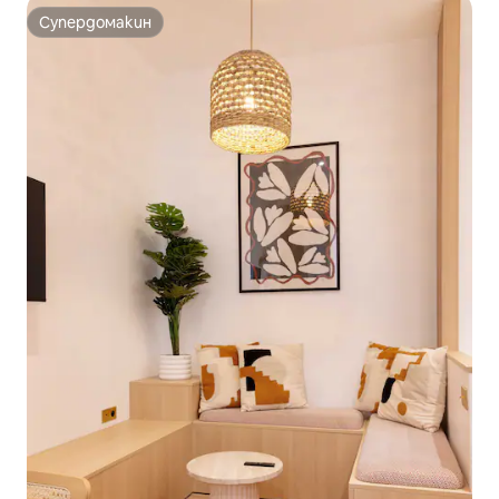
Супердомакин
Супердомакин