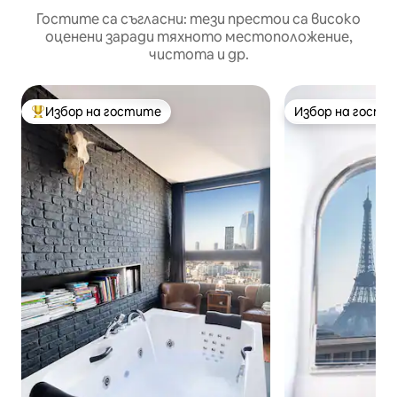
Гостите са съгласни: тези престои са високо
оценени заради тяхното местоположение,
чистота и др.
Избор на гостите
Избор на гости
Най-популярен избор на гостите
Избор на гости