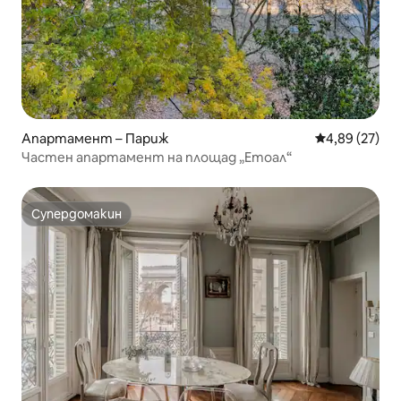
Апартамент – Париж
Средна оценк
4,89 (27)
Частен апартамент на площад „Етоал“
Супердомакин
Супердомакин