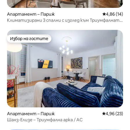
Апартамент – Париж
Средна оценк
4,86 (14)
Климатизирани 3 спални с изглед към Триумфалната
арка, тераса и асансьор
Избор на гостите
Избор на гостите
Апартамент – Париж
Средна оценк
4,96 (23)
Шанз-Елизе – Триумфална арка / AC