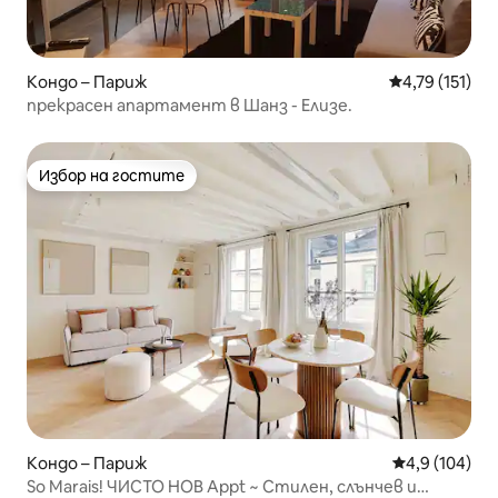
Кондо – Париж
Средна оценка
4,79 (151)
прекрасен апартамент в Шанз - Елизе.
Избор на гостите
Избор на гостите
Кондо – Париж
Средна оценк
4,9 (104)
So Marais! ЧИСТО НОВ Appt ~ Стилен, слънчев и