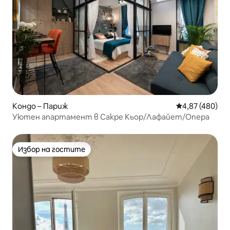
Кондо – Париж
Средна оценка
4,87 (480)
Уютен апартамент в Сакре Кьор/Лафайет/Опера
Избор на гостите
Избор на гостите