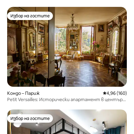
удобен
Избор на гостите
Избор на гостите
Кондо – Париж
Средна оценка
4,96 (160)
Petit Versailles: Исторически апартамент в центъра
на Париж
Избор на гостите
Избор на гостите