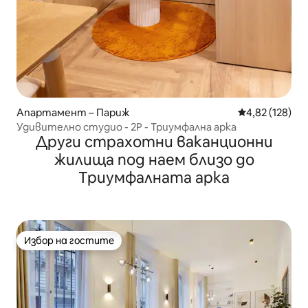
Апартамент – Париж
Средна оценка
4,82 (128)
Удивително студио - 2P - Триумфална арка
Други страхотни ваканционни
жилища под наем близо до
Триумфалната арка
Избор на гостите
Избор на гостите