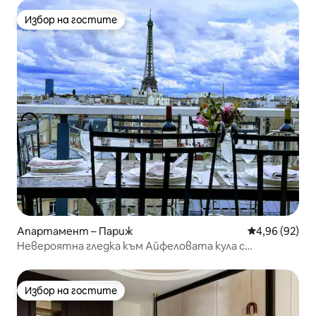
Избор на гостите
Избор на гостите
Апартамент – Париж
Средна оценк
4,96 (92)
Невероятна гледка към Айфеловата кула с
климатик 100 м2
Избор на гостите
Избор на гостите