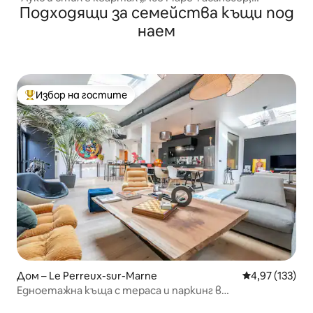
Подходящи за семейства къщи под
пералня, сушилня
наем
Избор на гостите
Най-популярен избор на гостите
Дом – Le Perreux-sur-Marne
Средна оценка
4,97 (133)
Едноетажна къща с тераса и паркинг в
Париж<>Дисни