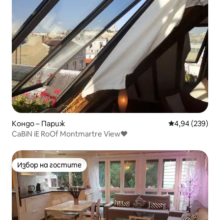
Кондо – Париж
Средна оценка
4,94 (239)
CaBiN iE RoOf Montmartre View♥
Избор на гостите
Избор на гостите