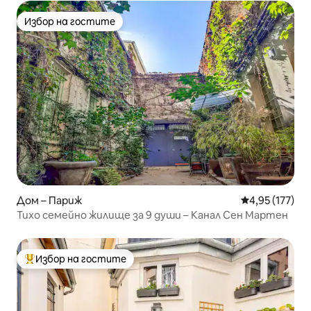
Избор на гостите
Избор на гостите
Дом – Париж
Средна оценка
4,95 (177)
Тихо семейно жилище за 9 души – Канал Сен Мартен
Избор на гостите
Най-популярен избор на гостите