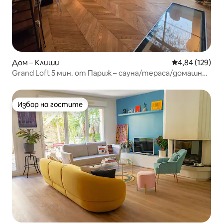
Дом – Клиши
Средна оценка
4,84 (129)
Grand Loft 5 мин. от Париж – сауна/тераса/домашно
кино
Избор на гостите
Избор на гостите