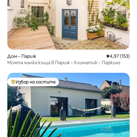
Дом – Париж
Средна оценка
4,97 (153)
Моята малка къща в Париж – Климатик – Паркинг
Избор на гостите
Най-популярен избор на гостите