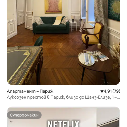
Апартамент – Париж
Средна оценк
4,91 (79)
Луксозен престой в Париж, близо до Шанз-Елизе, 1 –
4 ч.
Супердомакин
Супердомакин