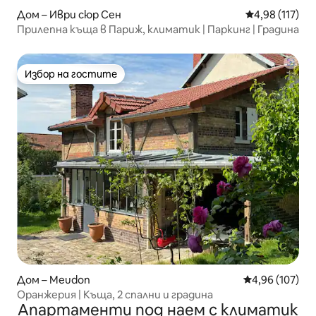
Дом – Иври сюр Сен
Средна оценка
4,98 (117)
Прилепна къща в Париж, климатик | Паркинг | Градина
Избор на гостите
Избор на гостите
Дом – Meudon
Средна оценка
4,96 (107)
Оранжерия | Къща, 2 спални и градина
Апартаменти под наем с климатик