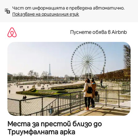
Пропускане
Част от информацията е преведена автоматично. 
към
Показване на оригиналния език
съдържанието
Пуснете обява в Airbnb
Места за престой близо до
Триумфалната арка