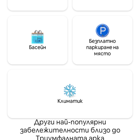
🌹🥂🍓
Безплатно
Басейн
паркиране на
място
Климатик
Други най-популярни
забележителности близо до
Триумфалната арка