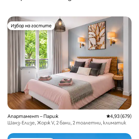
Избор на гостите
Избор на гостите
Апартамент – Париж
Средна оценка
4,93 (679)
Шанз-Елизе, Жорж V, 2 бани, 2 тоалетни, климатик