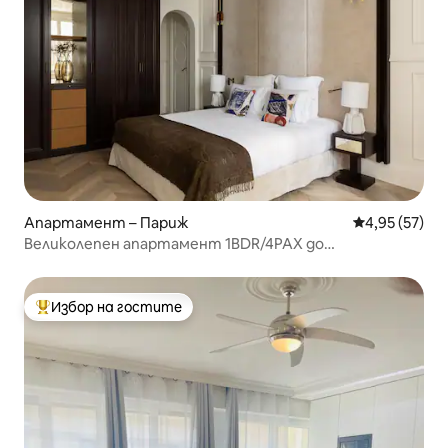
Апартамент – Париж
Средна оценк
4,95 (57)
Великолепен апартамент 1BDR/4PAX до
Триумфалната арка
Избор на гостите
Най-популярен избор на гостите