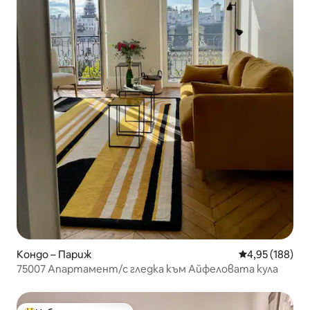
Кондо – Париж
Средна оценка
4,95 (188)
75007 Апартамент/с гледка към Айфеловата кула