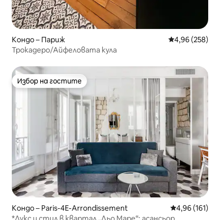
Кондо – Париж
Средна оценка
4,96 (258)
Трокадеро/Айфеловата кула
Избор на гостите
Избор на гостите
Кондо – Paris-4E-Arrondissement
Средна оценка
4,96 (161)
*Лукс и стил в квартал „Льо Маре“: асансьор,