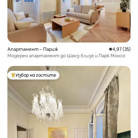
Апартамент – Париж
Средна оценк
4,97 (35)
Модерен апартамент до Шанз-Елизе и Парк Монсо
Избор на гостите
Най-популярен избор на гостите