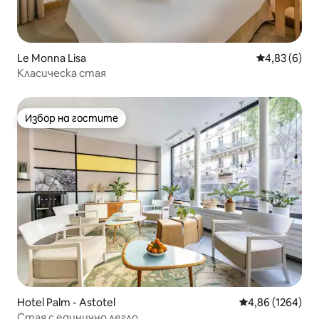
Le Monna Lisa
Средна оцен
4,83 (6)
Класическа стая
Избор на гостите
Избор на гостите
Hotel Palm - Astotel
Средна оценка:
4,86 (1264)
Стая с единично легло