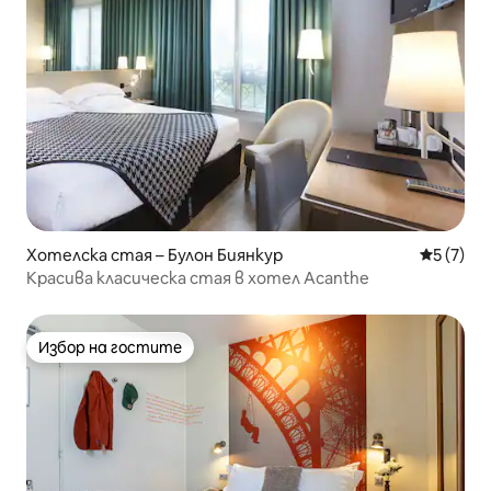
Хотелска стая – Булон Биянкур
Средна о
5 (7)
Красива класическа стая в хотел Acanthe
Избор на гостите
Избор на гостите