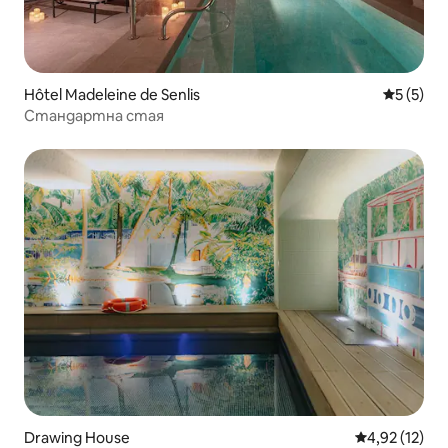
Hôtel Madeleine de Senlis
Средна о
5 (5)
Стандартна стая
Drawing House
Средна оценк
4,92 (12)