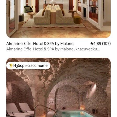
Almarine Eiffel Hotel & SPA by Malone
Средна оценка
4,89 (107)
Almarine Eiffel Hotel & SPA by Malone, класически...
Избор на гостите
Най-популярен избор на гостите