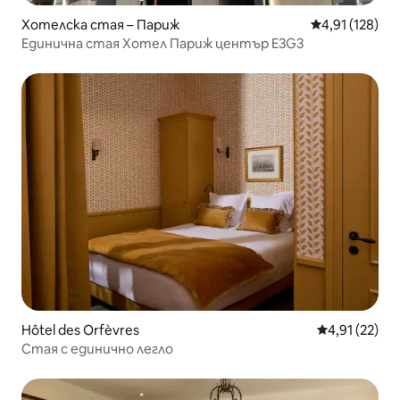
Хотелска стая – Париж
Средна оценка
4,91 (128)
Единична стая Хотел Париж център E3G3
Hôtel des Orfèvres
Средна оценк
4,91 (22)
Стая с единично легло