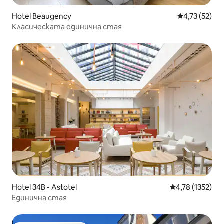
Hotel Beaugency
Средна оценк
4,73 (52)
Класическата единична стая
Hotel 34B - Astotel
Средна оценка:
4,78 (1352)
Единична стая