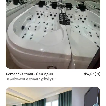
Хотелска стая – Сен Дени
Средна оценк
4,67 (21)
Великолепна стая с джакузи