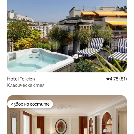
Hotel Felicien
Средна оценк
4,78 (81)
Класическа стая
Избор на гостите
Избор на гостите