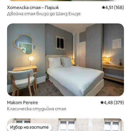
Хотелска стая – Париж
Средна оценка
4,51 (168)
Двойна стая близо до Шанз Елизе
Makom Pereire
Средна оценка
4,48 (379)
Класическа студийна стая
Избор на гостите
Избор на гостите