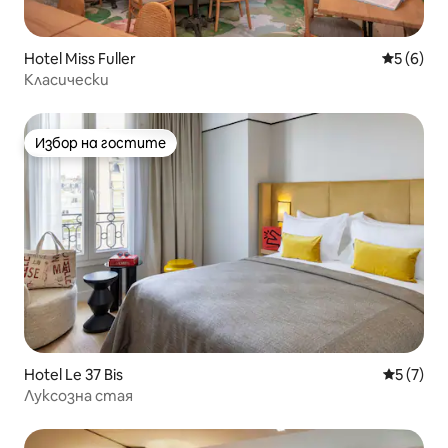
Hotel Miss Fuller
Средна о
5 (6)
Класически
Избор на гостите
Избор на гостите
Hotel Le 37 Bis
Средна о
5 (7)
Луксозна стая