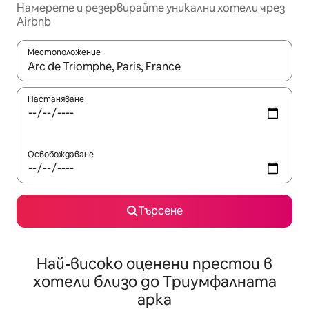
Намерете и резервирайте уникални хотели чрез
Airbnb
Местоположение
Когато резултатите се покажат, използвайте клавишите 
Настаняване
Освобождаване
Търсене
Най-високо оценени престои в
хотели близо до Триумфалната
арка