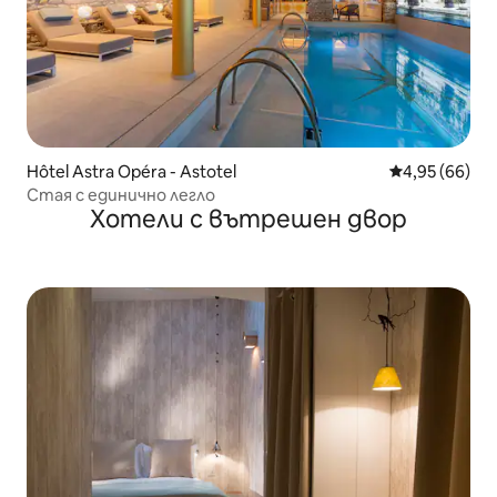
Hôtel Astra Opéra - Astotel
Средна оценк
4,95 (66)
Стая с единично легло
Хотели с вътрешен двор