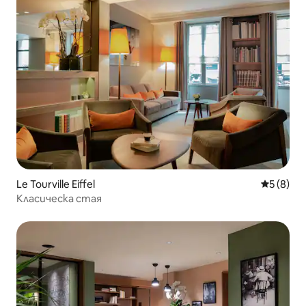
Le Tourville Eiffel
Средна о
5 (8)
Класическа стая