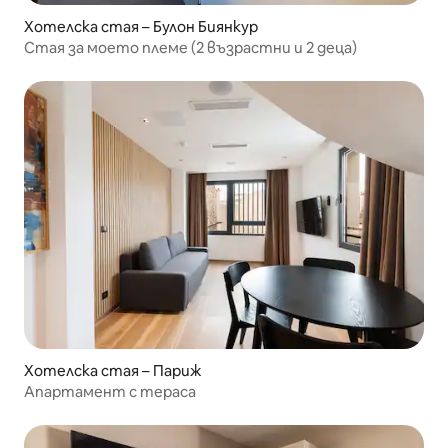
Хотелска стая – Булон Биянкур
Стая за моето племе (2 възрастни и 2 деца)
Хотелска стая – Париж
Апартамент с тераса