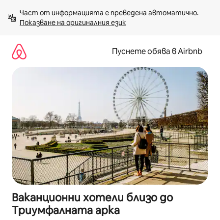
Пропускане
Част от информацията е преведена автоматично. 
към
Показване на оригиналния език
съдържанието
Пуснете обява в Airbnb
Ваканционни хотели близо до
Триумфалната арка