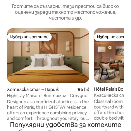
Гостите са съгласни: тези престои са високо
оценени заради тяхното местоположение,
чистота и др.
Избор на гостите
Избор на гости
Избор на гостите
Избор на гости
Hôtel Relais Bosqu
Хотелска стая – Париж
Средна оценка: 5 от 5, 5
5 (5)
one
Класическа стая
Highstay Maison - Винтимил - Студио
Classical room ove
Designed as a confidential address in the
courtyard with a 
heart of Paris, this HIGHSTAY residence
offers the choice 
offers an experience combining privacy
double bed with s
and comfort. Throughout your stay, our
Популярни удобства за хотелите
for extra comfort
team remains available to assist with
are thoughtfully d
requests and arrange tailor-made