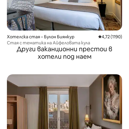
Хотелска стая – Булон Биянкур
Средна оценка:
4,72 (1190)
Стая с тематика на Айфеловата кула
Други ваканционни престои в
хотели под наем