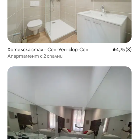
Хотелска стая – Сен-Уен-сюр-Сен
Средна оцен
4,75 (8)
Апартамент с 2 спални