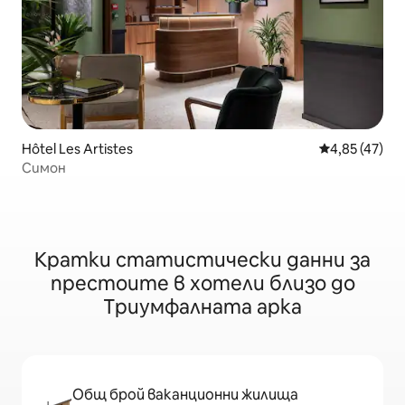
Hôtel Les Artistes
Средна оценк
4,85 (47)
Симон
Кратки статистически данни за
престоите в хотели близо до
Триумфалната арка
Общ брой ваканционни жилища