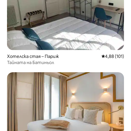
Хотелска стая – Париж
Средна оценка
4,88 (101)
Тайната на Батиньол