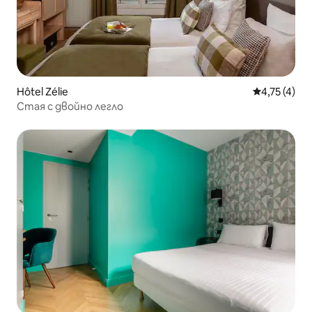
Hôtel Zélie
Средна оцен
4,75 (4)
Стая с двойно легло