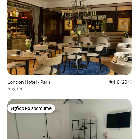
London Hotel - Paris
Средна оценк
4,6 (204)
Бизнес
Избор на гостите
Избор на гостите