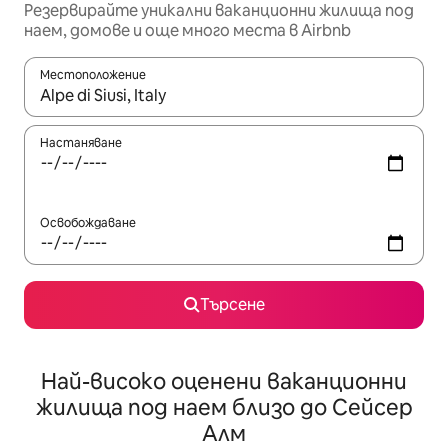
Резервирайте уникални ваканционни жилища под
наем, домове и още много места в Airbnb
Местоположение
Когато резултатите се покажат, използвайте клавишите 
Настаняване
Освобождаване
Търсене
Най-високо оценени ваканционни
жилища под наем близо до Сейсер
Алм