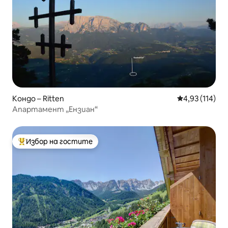
Кондо – Ritten
Средна оценка
4,93 (114)
Апартамент „Ензиан“
Избор на гостите
Най-популярен избор на гостите