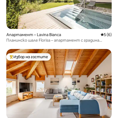
Апартамент – Lavina Bianca
Средна о
5 (6)
Планинско шале Florisa – апартамент с градина
Vajolet
Избор на гостите
Най-популярен избор на гостите