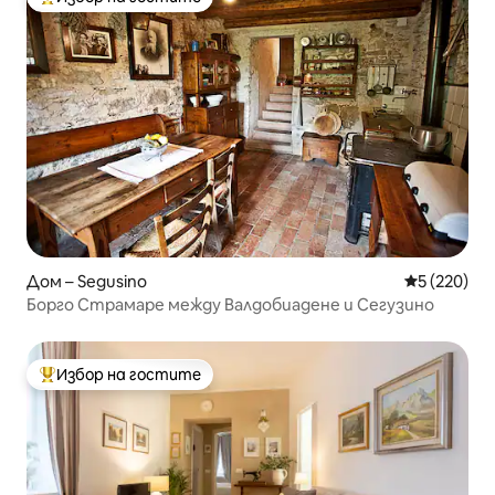
Най-популярен избор на гостите
Дом – Segusino
Средна оце
5 (220)
Борго Страмаре между Валдобиадене и Сегузино
Избор на гостите
Най-популярен избор на гостите