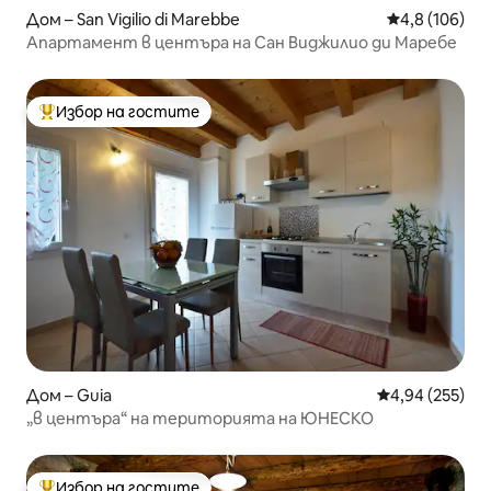
Дом – San Vigilio di Marebbe
Средна оценк
4,8 (106)
Апартамент в центъра на Сан Виджилио ди Маребе
Избор на гостите
Най-популярен избор на гостите
Дом – Guia
Средна оценка
4,94 (255)
„в центъра“ на територията на ЮНЕСКО
Избор на гостите