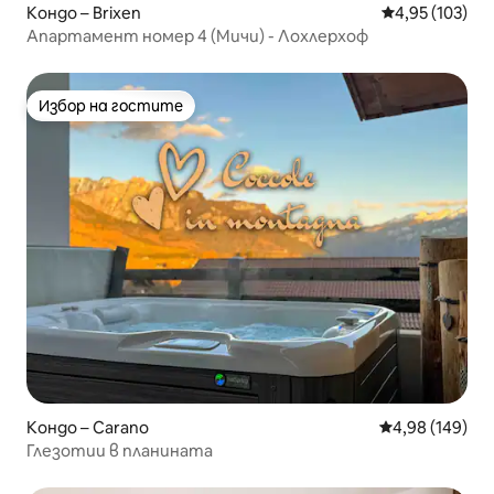
Кондо – Brixen
Средна оценка
4,95 (103)
Апартамент номер 4 (Мичи) - Лохлерхоф
Избор на гостите
Избор на гостите
Кондо – Carano
Средна оценка
4,98 (149)
Глезотии в планината