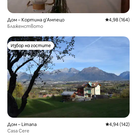
Дом – Кортина д'Ампецо
Средна оценка
4,98 (164)
Блаженството
Избор на гостите
Избор на гостите
Дом – Limana
Средна оценка
4,94 (142)
Casa Cere