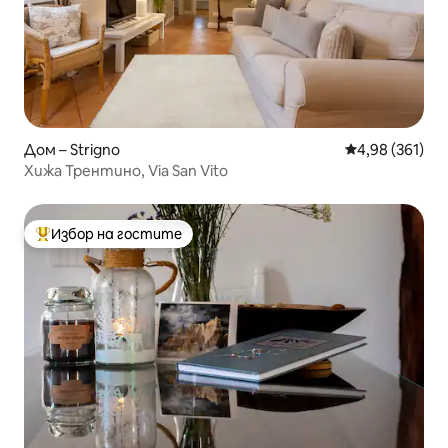
Дом – Strigno
Средна оценка
4,98 (361)
Хижа Трентино, Via San Vito
Избор на гостите
Най-популярен избор на гостите