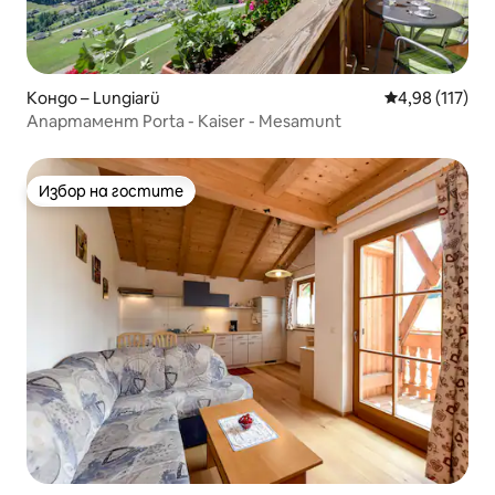
Кондо – Lungiarü
Средна оценка
4,98 (117)
Апартамент Porta - Kaiser - Mesamunt
Избор на гостите
Избор на гостите