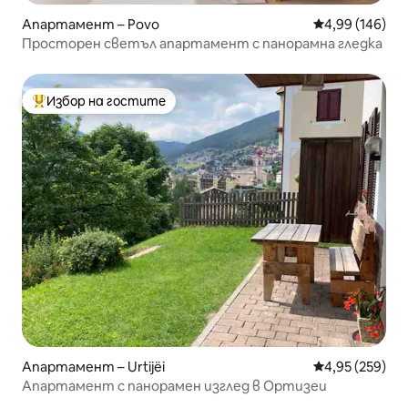
Апартамент – Povo
Средна оценка
4,99 (146)
Просторен светъл апартамент с панорамна гледка
Избор на гостите
Най-популярен избор на гостите
Апартамент – Urtijëi
Средна оценка
4,95 (259)
Апартамент с панорамен изглед в Ортизеи