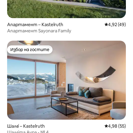
Апартамент – Kastelruth
Средна оценк
4,92 (49)
Апартамент Sayonara Family
Избор на гостите
Избор на гостите
Шале́ – Kastelruth
Средна оценк
4,98 (55)
Шале́та Аура - № 4