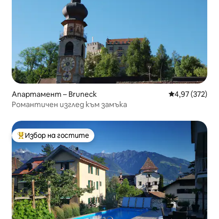
Апартамент – Bruneck
Средна оценка
4,97 (372)
Романтичен изглед към замъка
Избор на гостите
Най-популярен избор на гостите