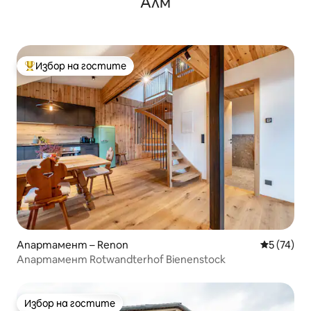
Алм
Избор на гостите
Най-популярен избор на гостите
Апартамент – Renon
Средна оц
5 (74)
Апартамент Rotwandterhof Bienenstock
Избор на гостите
Избор на гостите