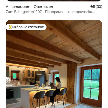
Апартамент – Oberbozen
Средна оц
5 (30)
Zum Bahngarten1907 – Панорама на историческа
железопътна гара
Избор на гостите
Най-популярен избор на гостите