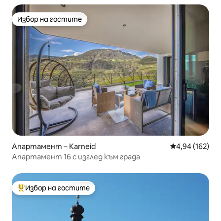
Избор на гостите
Избор на гостите
Апартамент – Karneid
Средна оценка
4,94 (162)
Апартамент 16 с изглед към града
Избор на гостите
Най-популярен избор на гостите