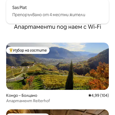
Sas Plat
Препоръчвано от 4 местни жители
Апартаменти под наем с Wi-Fi
Избор на гостите
Най-популярен избор на гостите
Кондо – Болцано
Средна оценка
4,99 (104)
Апартамент Reiterhof