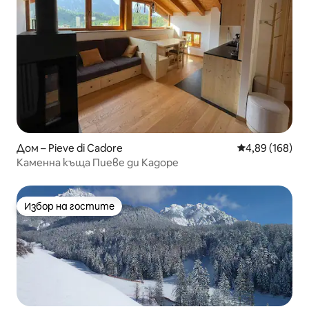
Дом – Pieve di Cadore
Средна оценка
4,89 (168)
Каменна къща Пиеве ди Кадоре
Избор на гостите
Избор на гостите