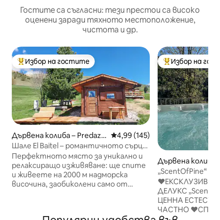
Гостите са съгласни: тези престои са високо
оценени заради тяхното местоположение,
чистота и др.
Избор на гостите
Избор на гос
Най-популярен избор на гостите
Най-популярен 
Дървена колиба – Predazz
Средна оценка: 4,99 от 5, 145
4,99 (145)
o
Шале El Baitel – романтичното сърце
на Алпе Лусия
Перфектното място за уникално и
Дървена колиба –
релаксиращо изживяване: ще спите
te
„ScentOfPine“ До
и живеете на 2000 м надморска
хидромасажна ва
♥️ЕКСКЛУЗИВЕН
височина, заобиколени само от
ДЕЛУКС „ScentOf
планини и тишина. В шале́то ще
ЦЕННА ЕСТЕСТВ
намерите всички удобства
ЧАСТНО ♥️СПА 
(водовъртеж, сауна, кухненски бокс,
ОТОПЛЯЕМО ДЖ