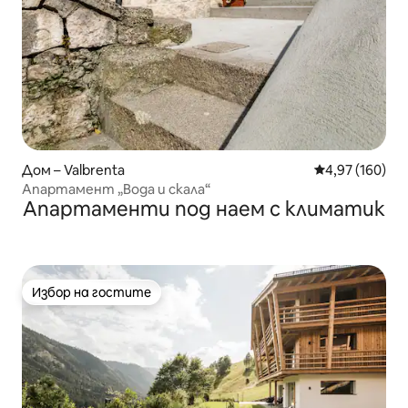
Дом – Valbrenta
Средна оценка
4,97 (160)
Апартамент „Вода и скала“
Апартаменти под наем с климатик
Избор на гостите
Избор на гостите