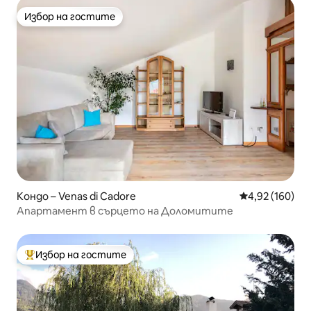
Избор на гостите
Избор на гостите
Кондо – Venas di Cadore
Средна оценка
4,92 (160)
Апартамент в сърцето на Доломитите
Избор на гостите
Най-популярен избор на гостите