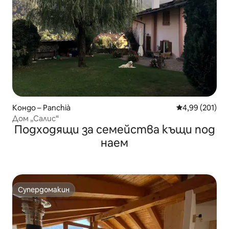
Кондо – Panchià
Средна оценка
4,99 (201)
Дом „Салис“
Подходящи за семейства къщи под
наем
Супердомакин
Супердомакин