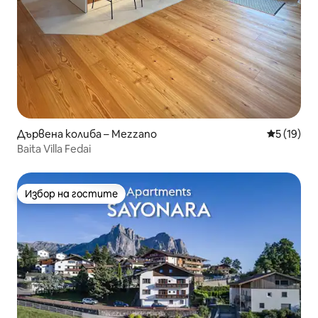
Дървена колиба – Mezzano
Средна оц
5 (19)
Baita Villa Fedai
Избор на гостите
Избор на гостите