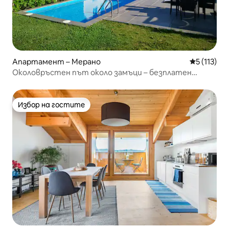
Апартамент – Мерано
Средна оце
5 (113)
Околовръстен път около замъци – безплатен
електронен терминал
Избор на гостите
Избор на гостите