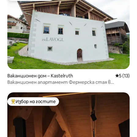
Ваканционен дом – Kastelruth
Средна оц
5 (13)
Ваканционен апартамент Фермерска стая в
Кастелрут цу ЛАВОГЛ
Избор на гостите
Най-популярен избор на гостите