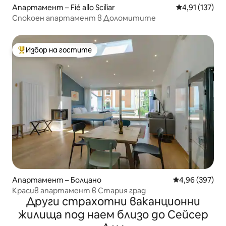
Апартамент – Fié allo Sciliar
Средна оценка
4,91 (137)
Спокоен апартамент в Доломитите
Избор на гостите
Най-популярен избор на гостите
Апартамент – Болцано
Средна оценка
4,96 (397)
Красив апартамент в Стария град
Други страхотни ваканционни
жилища под наем близо до Сейсер