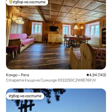
Избор на гостите
Най-популярен избор на гостите
Кондо – Pera
Средна оценка
4,94 (143)
Старата къща на Симилде it022250C2W8E76PJV
Избор на гостите
Избор на гостите