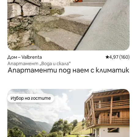
Дом – Valbrenta
Средна оценка
4,97 (160)
Апартамент „Вода и скала“
Апартаменти под наем с климатик
Избор на гостите
Избор на гостите