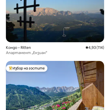
Кондо – Ritten
Средна оценка
4,93 (114)
Апартамент „Ензиан“
Избор на гостите
Най-популярен избор на гостите