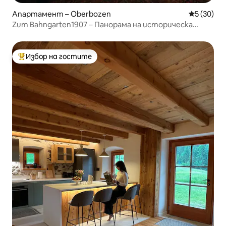
Апартамент – Oberbozen
Средна оц
5 (30)
Zum Bahngarten1907 – Панорама на историческа
железопътна гара
Избор на гостите
Най-популярен избор на гостите