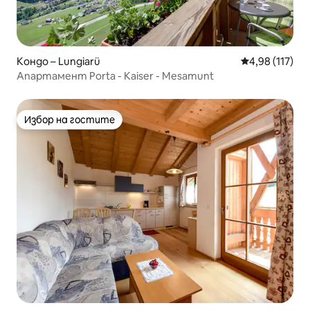
Кондо – Lungiarü
Средна оценка
4,98 (117)
Апартамент Porta - Kaiser - Mesamunt
Избор на гостите
Избор на гостите