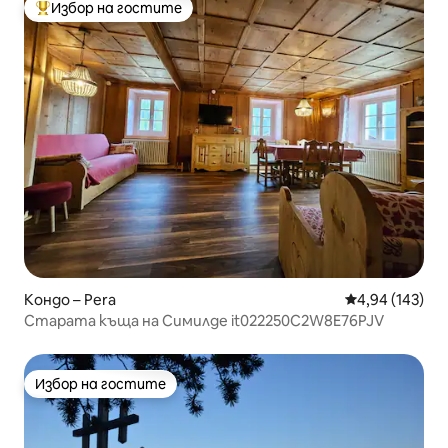
Избор на гостите
Най-популярен избор на гостите
Кондо – Pera
Средна оценка
4,94 (143)
Старата къща на Симилде it022250C2W8E76PJV
Избор на гостите
Избор на гостите