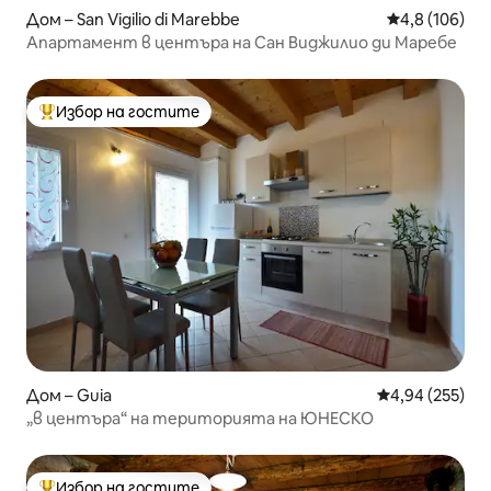
Дом – San Vigilio di Marebbe
Средна оценк
4,8 (106)
Апартамент в центъра на Сан Виджилио ди Маребе
Избор на гостите
Най-популярен избор на гостите
Дом – Guia
Средна оценка
4,94 (255)
„в центъра“ на територията на ЮНЕСКО
Избор на гостите