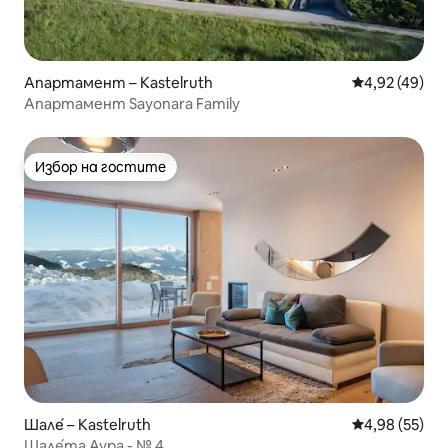
Апартамент – Kastelruth
Средна оценк
4,92 (49)
Апартамент Sayonara Family
Избор на гостите
Избор на гостите
Шале́ – Kastelruth
Средна оценк
4,98 (55)
Шале́та Аура - № 4