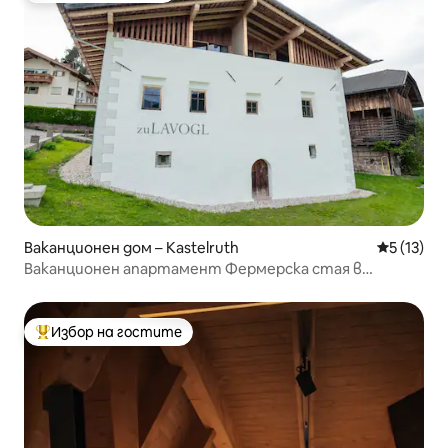
Ваканционен дом – Kastelruth
Средна оц
5 (13)
Ваканционен апартамент Фермерска стая в
Кастелрут цу ЛАВОГЛ
Избор на гостите
Най-популярен избор на гостите