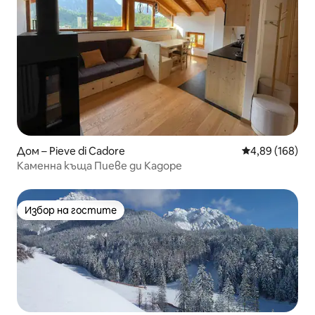
Дом – Pieve di Cadore
Средна оценка
4,89 (168)
Каменна къща Пиеве ди Кадоре
Избор на гостите
Избор на гостите