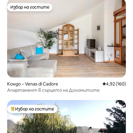
Избор на гостите
Избор на гостите
Кондо – Venas di Cadore
Средна оценка
4,92 (160)
Апартамент в сърцето на Доломитите
Избор на гостите
Най-популярен избор на гостите