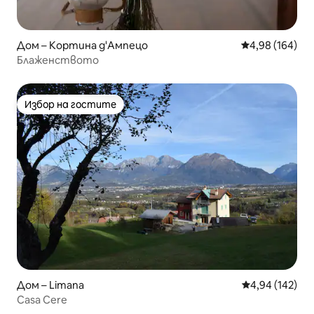
Дом – Кортина д'Ампецо
Средна оценка
4,98 (164)
Блаженството
Избор на гостите
Избор на гостите
Дом – Limana
Средна оценка
4,94 (142)
Casa Cere