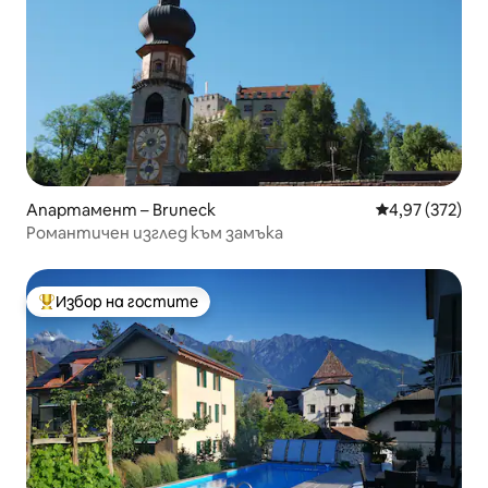
Апартамент – Bruneck
Средна оценка
4,97 (372)
Романтичен изглед към замъка
Избор на гостите
Най-популярен избор на гостите