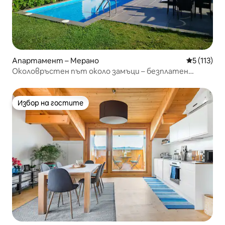
Апартамент – Мерано
Средна оце
5 (113)
Околовръстен път около замъци – безплатен
електронен терминал
Избор на гостите
Избор на гостите