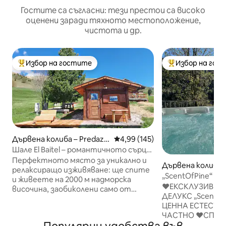
Гостите са съгласни: тези престои са високо
оценени заради тяхното местоположение,
чистота и др.
Избор на гостите
Избор на гос
Най-популярен избор на гостите
Най-популярен 
Дървена колиба – Predazz
Средна оценка: 4,99 от 5, 145
4,99 (145)
o
Шале El Baitel – романтичното сърце
на Алпе Лусия
Перфектното място за уникално и
Дървена колиба –
релаксиращо изживяване: ще спите
te
„ScentOfPine“ До
и живеете на 2000 м надморска
хидромасажна ва
♥️ЕКСКЛУЗИВЕН
височина, заобиколени само от
ДЕЛУКС „ScentOf
планини и тишина. В шале́то ще
ЦЕННА ЕСТЕСТВ
намерите всички удобства
ЧАСТНО ♥️СПА 
(водовъртеж, сауна, кухненски бокс,
ОТОПЛЯЕМО ДЖ