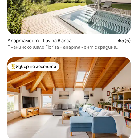
Апартамент – Lavina Bianca
Средна о
5 (6)
Планинско шале Florisa – апартамент с градина
Vajolet
Избор на гостите
Най-популярен избор на гостите