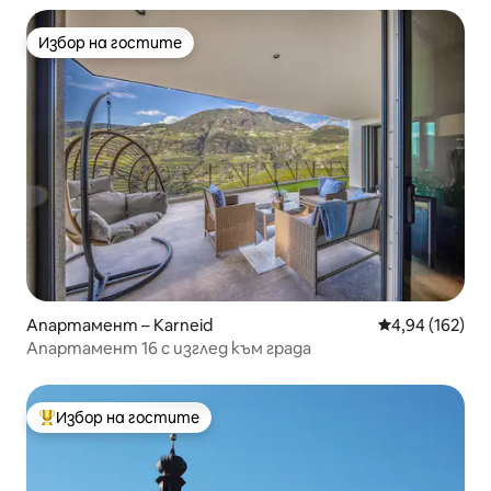
Избор на гостите
Избор на гостите
Апартамент – Karneid
Средна оценка
4,94 (162)
Апартамент 16 с изглед към града
Избор на гостите
Най-популярен избор на гостите