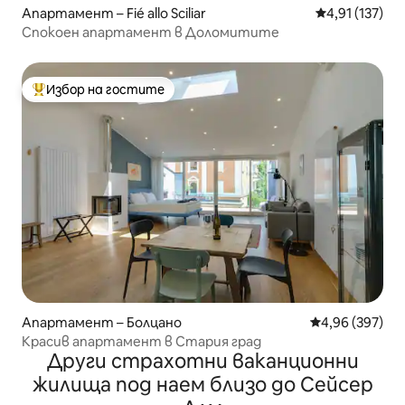
Апартамент – Fié allo Sciliar
Средна оценка
4,91 (137)
Спокоен апартамент в Доломитите
Избор на гостите
Най-популярен избор на гостите
Апартамент – Болцано
Средна оценка
4,96 (397)
Красив апартамент в Стария град
Други страхотни ваканционни
жилища под наем близо до Сейсер