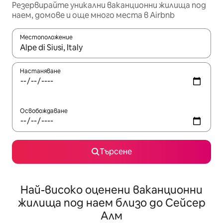
Резервирайте уникални ваканционни жилища под
наем, домове и още много места в Airbnb
Местоположение
Когато резултатите се покажат, използвайте клавишите 
Настаняване
Освобождаване
Търсене
Най-високо оценени ваканционни
жилища под наем близо до Сейсер
Алм