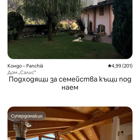
Кондо – Panchià
Средна оценка
4,99 (201)
Дом „Салис“
Подходящи за семейства къщи под
наем
Супердомакин
Супердомакин