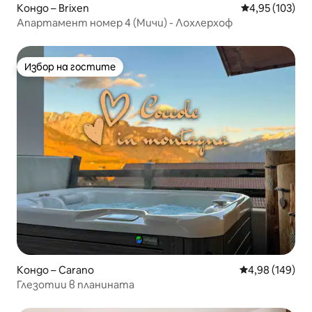
Кондо – Brixen
Средна оценка
4,95 (103)
Апартамент номер 4 (Мичи) - Лохлерхоф
Избор на гостите
Избор на гостите
Кондо – Carano
Средна оценка
4,98 (149)
Глезотии в планината