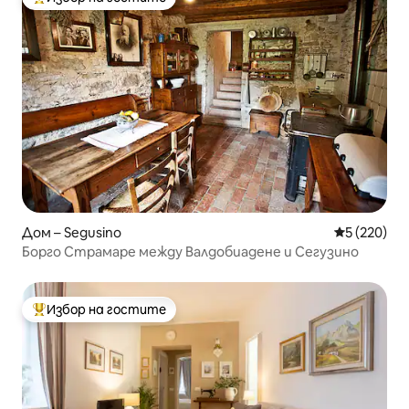
Най-популярен избор на гостите
Дом – Segusino
Средна оце
5 (220)
Борго Страмаре между Валдобиадене и Сегузино
Избор на гостите
Най-популярен избор на гостите