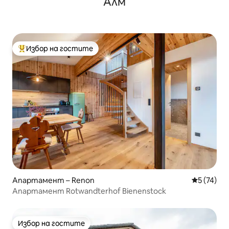
Алм
Избор на гостите
Най-популярен избор на гостите
Апартамент – Renon
Средна оц
5 (74)
Апартамент Rotwandterhof Bienenstock
Избор на гостите
Избор на гостите