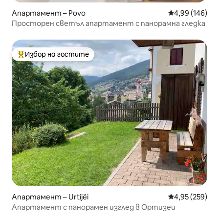
Апартамент – Povo
Средна оценка
4,99 (146)
Просторен светъл апартамент с панорамна гледка
Избор на гостите
Най-популярен избор на гостите
Апартамент – Urtijëi
Средна оценка
4,95 (259)
Апартамент с панорамен изглед в Ортизеи