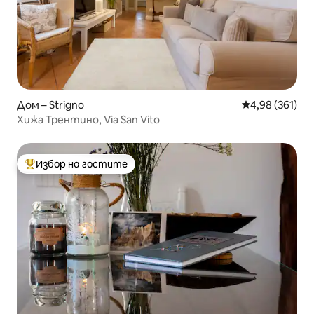
Дом – Strigno
Средна оценка
4,98 (361)
Хижа Трентино, Via San Vito
Избор на гостите
Най-популярен избор на гостите