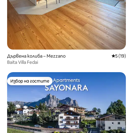
Дървена колиба – Mezzano
Средна оц
5 (19)
Baita Villa Fedai
Избор на гостите
Избор на гостите