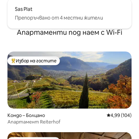
Sas Plat
Препоръчвано от 4 местни жители
Апартаменти под наем с Wi-Fi
Избор на гостите
Най-популярен избор на гостите
Кондо – Болцано
Средна оценка
4,99 (104)
Апартамент Reiterhof