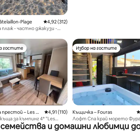
telaillon-Plage
Средна оценка: 4,92 от 5, 312 отзива
4,92 (312)
 плаж - частно джакузи -
рето
на гостите
Избор на гостите
на гостите
Избор на гостите
от 5, 57 отзива
 престой – Les M
Средна оценка: 4,91 от 5, 110 отзива
4,91 (110)
Къщичка – Fouras
С
къща за къмпинг 4* "Les
Лофт Спа край морето Фура 
 семейства и домашни любимци до
s" la Palmyre
от плажовете