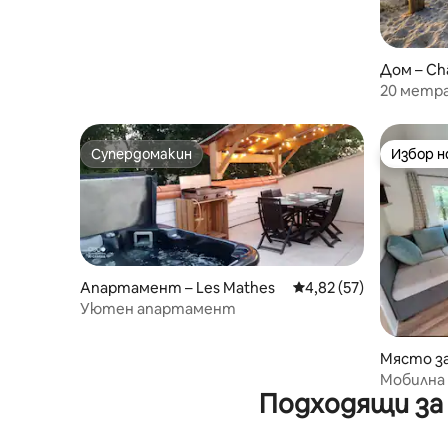
Дом – Châ
20 метра
край мо
Супердомакин
Избор 
Супердомакин
Избор 
Апартамент – Les Mathes
Средна оценка: 4,82 
4,82 (57)
Уютен апартамент
Място за
athes
Мобилна 
Подходящи за
Charmette