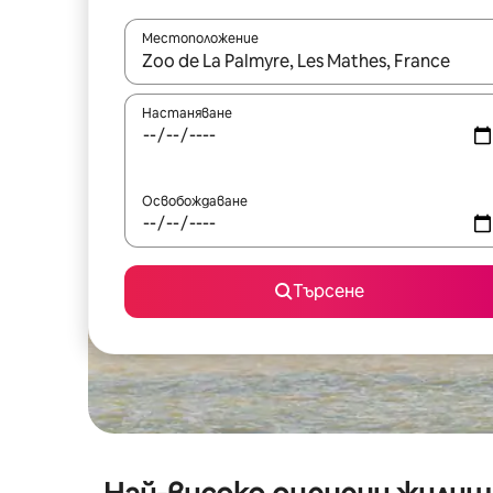
Местоположение
Когато резултатите се покажат, използвайт
Настаняване
Освобождаване
Търсене