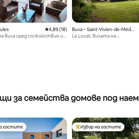
т 5, 287 отзива
ules
Средна оценка: 4,89 от 5, 18 отзива
4,89 (18)
Вила – Saint-Vivien-de-Médo
c
на вила сред спокойствие и
Le Lucat, вилата на
благосъстоянието
щи за семейства домове под наем 
на гостите
Избор на гостите
на гостите
Най-популярен избор на гос