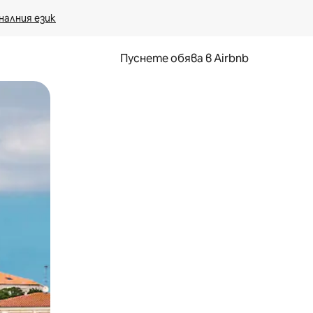
налния език
Пуснете обява в Airbnb