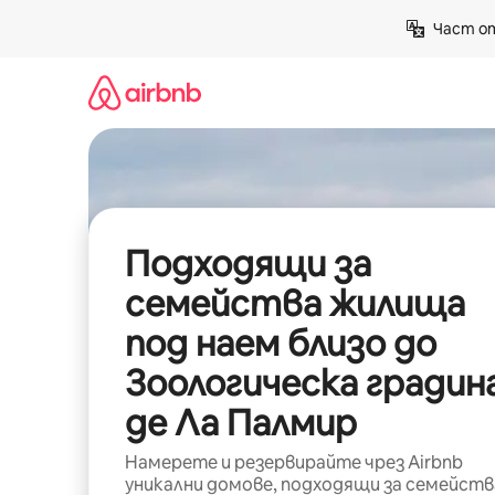
Пропускане
Част от
към
съдържанието
Подходящи за
семейства жилища
под наем близо до
Зоологическа градин
де Ла Палмир
Намерете и резервирайте чрез Airbnb
уникални домове, подходящи за семейств