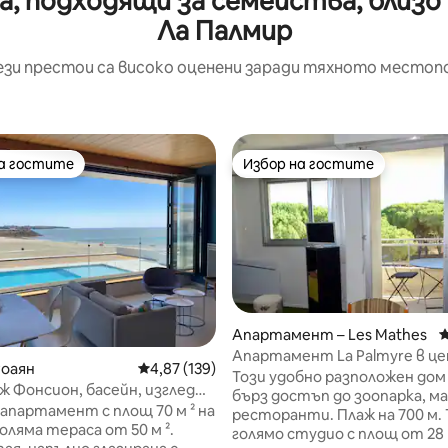
, подходящи за семейства, близо 
Ла Палмир
ези престои са високо оценени заради тяхното местоп
на гостите
Избор на гостите
на гостите
Избор на гостите
Апартамент – Les Mathes
С
Апартамент La Palmyre в ц
Роаян
Средна оценка: 4,87 от 5, 139 отзива
4,87 (139)
Този удобно разположен дом
аж Фонсион, басейн, изглед
бърз достъп до зоопарка, ма
ето и пристанището
 апартамент с площ 70 м ² на
ресторанти. Плаж на 700 м. 
голяма тераса от 50 м ².
голямо студио с площ от 28