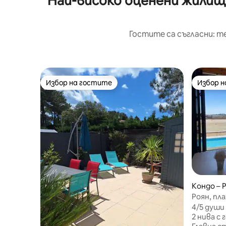
Най-високо оценени жилища
Гостите са съгласни: т
Избор на гостите
Избор 
Избор на гостите
Избор 
Кондо – 
Роян, пл
към мор
4/5 души
2 нива с 