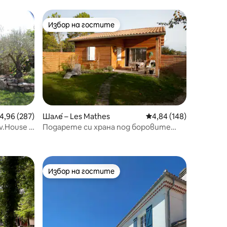
Избор на гостите
тите
Избор на гостите
редна оценка: 4,96 от 5, 287 отзива
4,96 (287)
Шале́ – Les Mathes
Средна оценка: 4,84 
4,84 (148)
iv.House с
Подарете си храна под боровите
гори
Избор на гостите
Избор на гостите