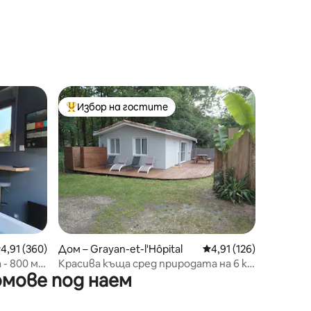
Избор на гостите
Най-популярен избор на гостите
редна оценка: 4,91 от 5, 360 отзива
4,91 (360)
Дом – Grayan-et-l'Hôpital
Средна оценка: 4,91 
4,91 (126)
- 800 м
Красива къща сред природата на 6 км
мове под наем
от океана