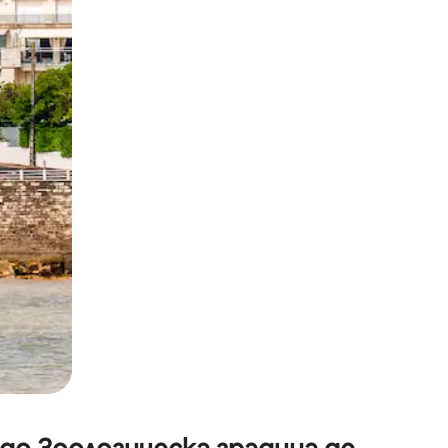
окосване или плъзгане.