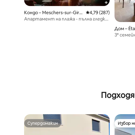
Кондо – Meschers-sur-Giro
Средна оценка: 4,79 о
4,79 (287)
nde
Апартамент на плажа - пълна гледка
към залеза на слънцето над океана
Дом – Éta
3* семей
природа
Подходя
Супердомакин
Избор 
Супердомакин
Избор 