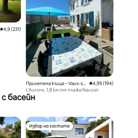
Средна оценка: 4,9 от 5, 231 отзива
4,9 (231)
Прилепена къща – Vaux-su
Средна оценка: 4,95 
4,95 (194)
r-Mer
L'Aurore, 1,8 км от плажа Nauzan
с басейн
Избор на гостите
тите
Избор на гостите