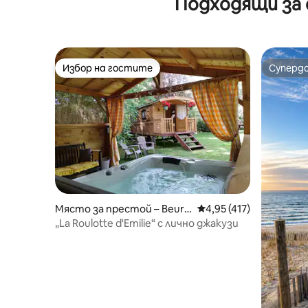
Подходящи за 
Избор на гостите
Суперд
Избор на гостите
Суперд
Място за престой – Beurla
Средна оценка: 4,95 о
4,95 (417)
y
„La Roulotte d'Emilie“ с лично джакузи