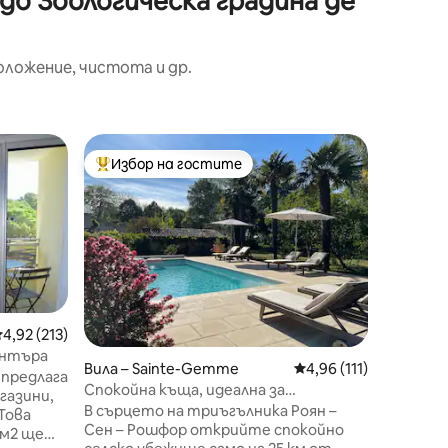
до Зоологическа градина де
оложение, чистота и др.
Вила – L
Избор на гостите
Избор 
Най-популярен избор на гостите
Избор 
Лятна къ
океана
Очароват
Pins “, 
Палмира 
дом, кой
идеален 
се налаг
е достъ
Плажът 
редна оценка: 4,92 от 5, 213 отзива
4,92 (213)
магазини
ентъра
Вила – Sainte-Gemme
Средна оценка: 4,96 
4,96 (111)
разходки
 предлага
зоопарк
Спокойна къща, идеална за
газини,
боулинг,
разглеждане на региона
В сърцето на триъгълника Роян –
Това
увесели
Сен – Рошфор открийте спокойно
 м2 ще
алеи, мо