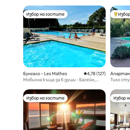
Избор на гостите
Избор
Избор на гостите
Най-поп
Бунгало – Les Mathes
Средна оценка: 4,78 о
4,78 (127)
Апартаме
ges-de-D
Мобилна къща за 6 души - Басейн,
Тихо сту
плаж и зоопарк „Палмир“
любимци,
Избор на гостите
Избор 
Избор на гостите
Избор 