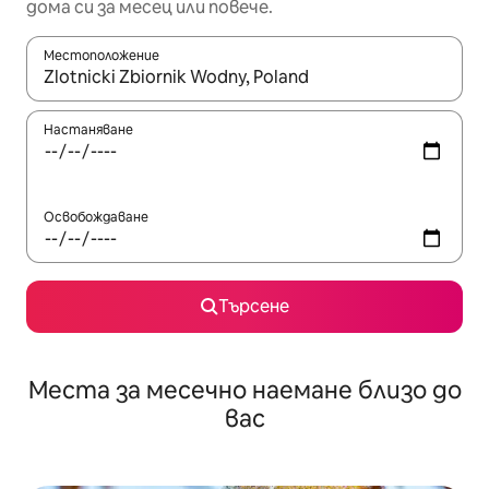
дома си за месец или повече.
Местоположение
Когато резултатите се покажат, използвайте клавишите 
Настаняване
Освобождаване
Търсене
Места за месечно наемане близо до
вас