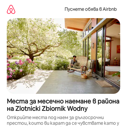
Пропускане
към
Пуснете обява в Airbnb
съдържанието
Места за месечно наемане в района
на Zlotnicki Zbiornik Wodny
Открийте места под наем за дългосрочни
престои, които ви карат да се чувствате като у