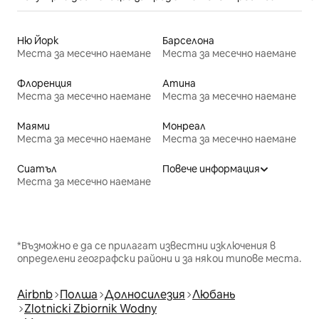
Ню Йорк
Барселона
Места за месечно наемане
Места за месечно наемане
Флоренция
Атина
Места за месечно наемане
Места за месечно наемане
Маями
Монреал
Места за месечно наемане
Места за месечно наемане
Сиатъл
Повече информация
Места за месечно наемане
*Възможно е да се прилагат известни изключения в
определени географски райони и за някои типове места.
Airbnb
Полша
Долносилезия
Любань
Zlotnicki Zbiornik Wodny