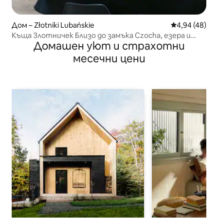
Дом – Złotniki Lubańskie
Средна оценк
4,94 (48)
Къща Злотничек Близо до замъка Czocha, езера и
Домашен уют и страхотни
планини
месечни цени