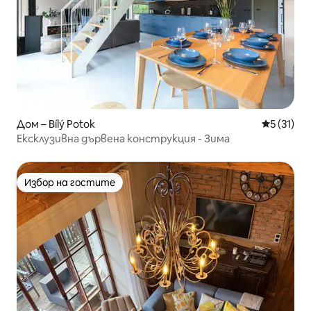
Дом – Bílý Potok
Средна оц
5 (31)
Ексклузивна дървена конструкция - Зима
Избор на гостите
Избор на гостите