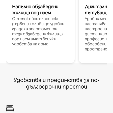
Напълно обзаведени
Дигитални н
жилища под наем
пътуващи п
От спокойни планински
Удобни места
дървени колиби до удобни
настаняване 
градски апартаменти –
настроени и
тези обзаведени жилища
дистанционн
под наем имат всички
професионалис
удобства на дома.
обособени р
пространств
Удобства и предимства за по-
дългосрочни престои