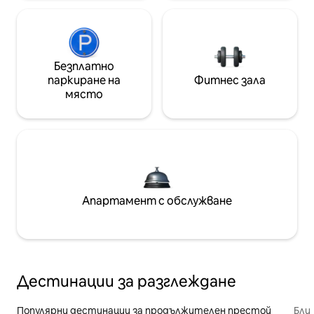
Безплатно
паркиране на
Фитнес зала
място
Апартамент с обслужване
Дестинации за разглеждане
Популярни дестинации за продължителен престой
Бли