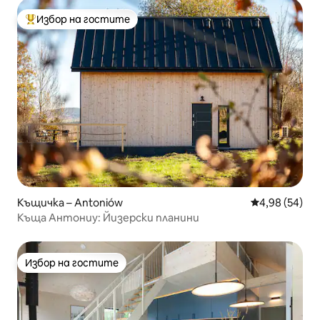
Избор на гостите
Най-популярен избор на гостите
Къщичка – Antoniów
Средна оценк
4,98 (54)
Къща Антониу: Йизерски планини
Избор на гостите
Избор на гостите