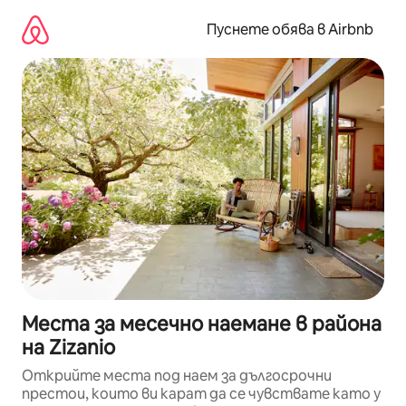
Пропускане
към
Пуснете обява в Airbnb
съдържанието
Места за месечно наемане в района
на Zizanio
Открийте места под наем за дългосрочни
престои, които ви карат да се чувствате като у