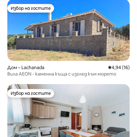
Избор на гостите
Избор на гостите
Дом – Lachanada
Средна оценк
4,94 (16)
Вила AEON - каменна къща с изглед към морето
Избор на гостите
Избор на гостите