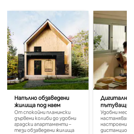
Напълно обзаведени
Дигитални н
жилища под наем
пътуващи п
От спокойни планински
Удобни места
дървени колиби до удобни
настаняване 
градски апартаменти –
настроени и
тези обзаведени жилища
дистанционн