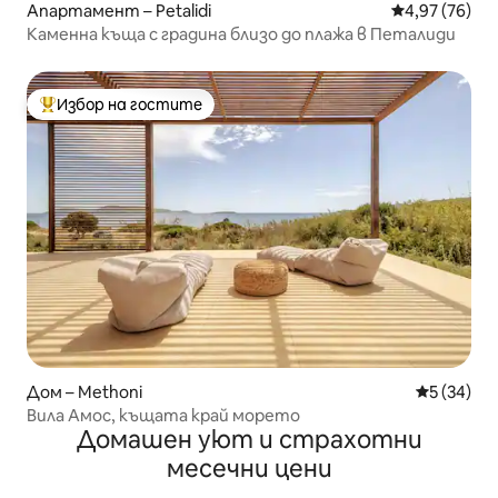
Апартамент – Petalidi
Средна оценк
4,97 (76)
Каменна къща с градина близо до плажа в Петалиди
Избор на гостите
Най-популярен избор на гостите
Дом – Methoni
Средна оц
5 (34)
Вила Амос, къщата край морето
Домашен уют и страхотни
месечни цени