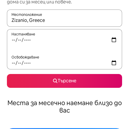
дома си за месец или повече.
Местоположение
Когато резултатите се покажат, използвайте клавишите 
Настаняване
Освобождаване
Търсене
Места за месечно наемане близо до
вас