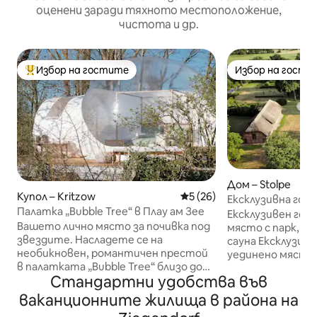
оценени заради тяхното местоположение,
чистота и др.
Избор на гостите
Избор на гости
Най-популярен избор на гостите
Избор на гости
Дом – Stolpe
Купол – Kritzow
Средна оценка: 5 от 5, 26
5 (26)
Ексклузивна горс
Палатка „Bubble Tree“ в Плау ам Зее
отдалечено мяст
Ексклузивен горс
Вашето лично място за почивка под
място с парк, хи
звездите. Насладете се на
сауна Ексклузивен Forsthof Stolpe –
необикновен, романтичен престой
уединено място 
в палатката „Bubble Tree“ близо до
хидромасажна ва
Стандартни удобства във
Плау ам Зее – място, където
Херцогският Fors
природата, спокойствието и
намира на уника
ваканционните жилища в района на
релаксацията се сливат в едно.
в ландшафта на 