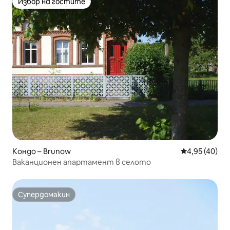
Избор на гостите
Избор на гостите
Кондо – Brunow
Средна оценк
4,95 (40)
Ваканционен апартамент в селото
Супердомакин
Супердомакин