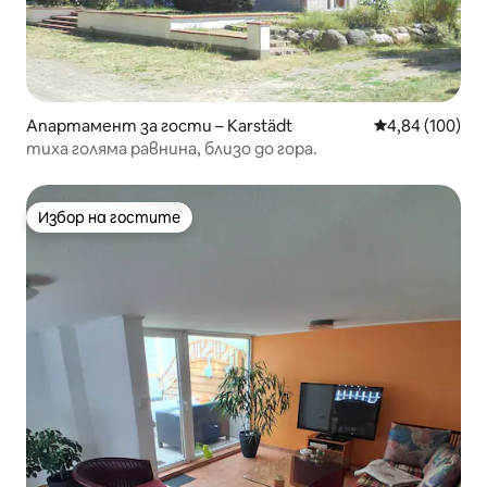
Апартамент за гости – Karstädt
Средна оценка
4,84 (100)
тиха голяма равнина, близо до гора.
Избор на гостите
Избор на гостите