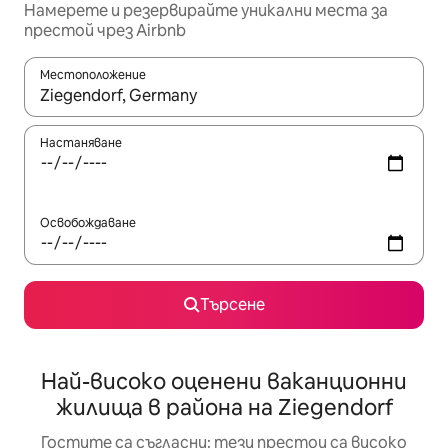
Намерете и резервирайте уникални места за
престой чрез Airbnb
Местоположение
Когато резултатите се покажат, използвайте клавишите 
Настаняване
Освобождаване
Търсене
Най-високо оценени ваканционни
жилища в района на Ziegendorf
Гостите са съгласни: тези престои са високо