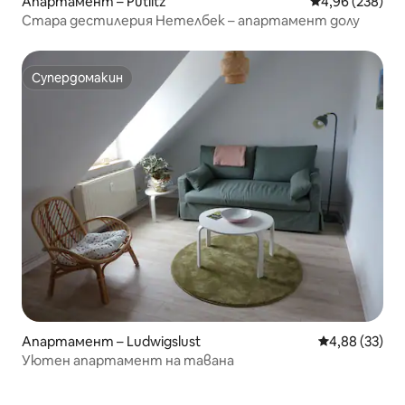
Апартамент – Putlitz
Средна оценка
4,96 (238)
Стара дестилерия Нетелбек – апартамент долу
Супердомакин
Супердомакин
Апартамент – Ludwigslust
Средна оценк
4,88 (33)
Уютен апартамент на тавана