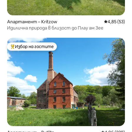
Апартамент – Kritzow
Средна оценк
4,85 (53)
Идилична природа в близост до Плау ам Зее
Избор на гостите
Най-популярен избор на гостите