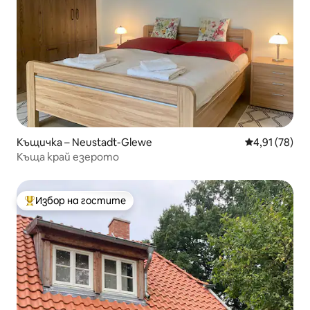
Къщичка – Neustadt-Glewe
Средна оценк
4,91 (78)
Къща край езерото
Избор на гостите
Най-популярен избор на гостите