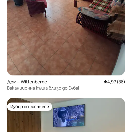
Дом – Wittenberge
Средна оценк
4,97 (36)
Ваканционна къща близо до Елба!
Избор на гостите
Избор на гостите