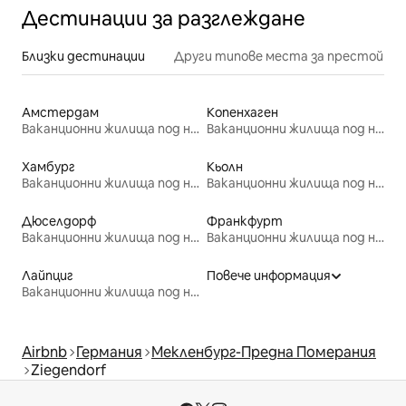
Дестинации за разглеждане
Близки дестинации
Други типове места за престой
Амстердам
Копенхаген
Ваканционни жилища под наем
Ваканционни жилища под наем
Хамбург
Кьолн
Ваканционни жилища под наем
Ваканционни жилища под наем
Дюселдорф
Франкфурт
Ваканционни жилища под наем
Ваканционни жилища под наем
Лайпциг
Повече информация
Ваканционни жилища под наем
Airbnb
Германия
Мекленбург-Предна Померания
Ziegendorf