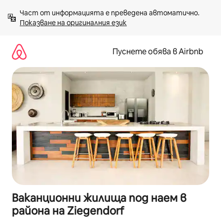
Пропускане
Част от информацията е преведена автоматично. 
към
Показване на оригиналния език
съдържанието
Пуснете обява в Airbnb
Ваканционни жилища под наем в
района на Ziegendorf