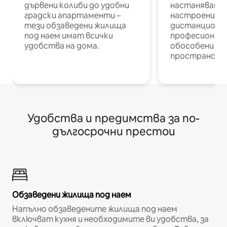
дървени колиби до удобни
настаняване 
градски апартаменти –
настроени и
тези обзаведени жилища
дистанционн
под наем имат всички
професионалис
удобства на дома.
обособени р
пространств
Удобства и предимства за по-
дългосрочни престои
Обзаведени жилища под наем
Напълно обзаведените жилища под наем
включват кухня и необходимите ви удобства, за