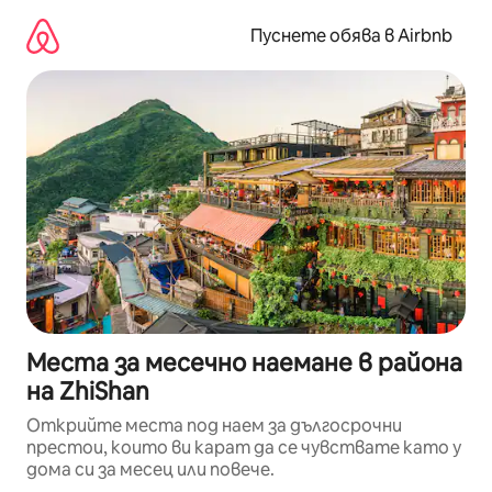
Пропускане
към
Пуснете обява в Airbnb
съдържанието
Места за месечно наемане в района
на ZhiShan
Открийте места под наем за дългосрочни
престои, които ви карат да се чувствате като у
дома си за месец или повече.