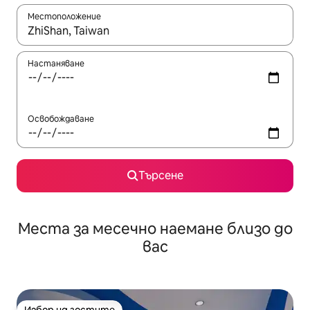
Местоположение
Когато резултатите се покажат, използвайте клавишите 
Настаняване
Освобождаване
Търсене
Места за месечно наемане близо до
вас