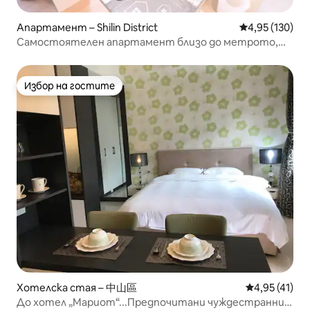
Апартамент – Shilin District
Средна оценка
4,95 (130)
Самостоятелен апартамент близо до метрото,
нощен пазар Шилин.
Избор на гостите
Избор на гостите
Хотелска стая – 中山區
Средна оценк
4,95 (41)
До хотел „Мариот“...Предпочитани чуждестранни