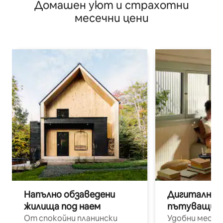
Домашен уют и страхотни
бизнесмени
месечни цени
Напълно обзаведени
Дигитални н
жилища под наем
пътуващи п
От спокойни планински
Удобни места