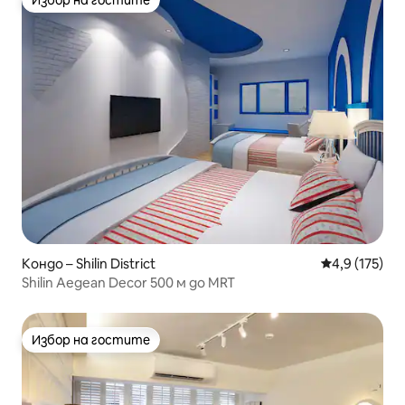
Избор на гостите
Избор на гостите
Кондо – Shilin District
Средна оценк
4,9 (175)
Shilin Aegean Decor 500 м до MRT
Избор на гостите
Избор на гостите