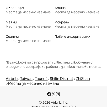
Флоренция
Атина
Места за месечно наемане
Места за месечно наемане
Маями
Монреал
Места за месечно наемане
Места за месечно наемане
Сиатъл
Повече информация
Места за месечно наемане
*Възможно е да се прилагат известни изключения в
определени географски райони и за някои типове места.
Airbnb
Taiwan
Тайпей
Shilin District
ZhiShan
Места за месечно наемане
© 2026 Airbnb, Inc.