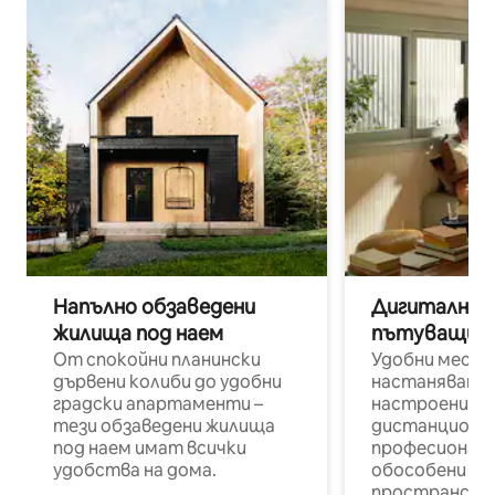
Напълно обзаведени
Дигитални н
жилища под наем
пътуващи п
От спокойни планински
Удобни места
дървени колиби до удобни
настаняване 
градски апартаменти –
настроени и
тези обзаведени жилища
дистанционн
под наем имат всички
професионалис
удобства на дома.
обособени р
пространств