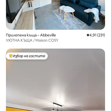
Прилепена къща – Abbeville
Средна оценка
4,91 (231)
УЮТНА КЪЩА / Maison COSY
Избор на гостите
Най-популярен избор на гостите