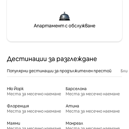
Апартамент с обслужване
Дестинации за разглеждане
Популярни дестинации за продължителен престой
Бли
Ню Йорк
Барселона
Места за месечно наемане
Места за месечно наемане
Флоренция
Атина
Места за месечно наемане
Места за месечно наемане
Маями
Монреал
Места за месечно наемане
Места за месечно наемане