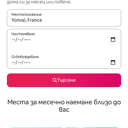
дома си за месец или повече.
Местоположение
Когато резултатите се покажат, използвайте клавишите 
Настаняване
Освобождаване
Търсене
Места за месечно наемане близо до
вас