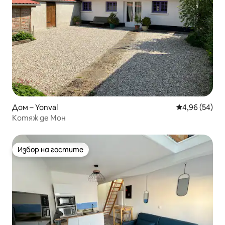
Дом – Yonval
Средна оценк
4,96 (54)
Котяж де Мон
Избор на гостите
Избор на гостите