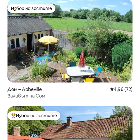
Избор на гостите
Избор на гостите
Дом – Abbeville
Средна оценк
4,96 (72)
Заливът на Сом
Избор на гостите
Най-популярен избор на гостите