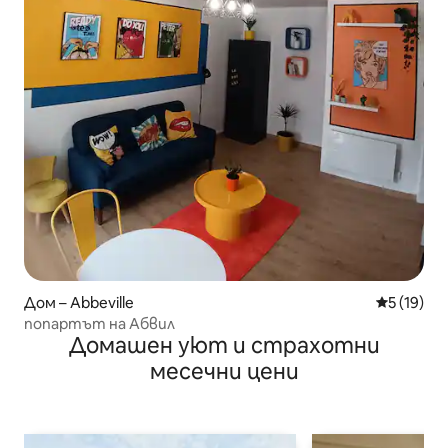
Дом – Abbeville
Средна оц
5 (19)
попартът на Абвил
Домашен уют и страхотни
месечни цени