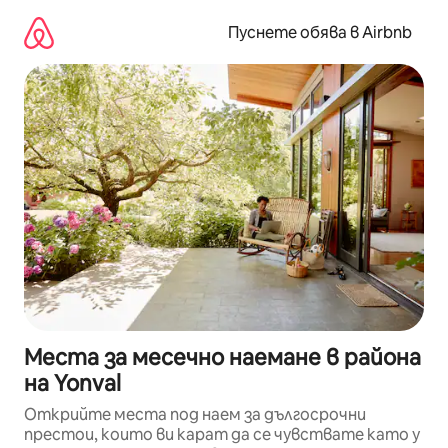
Пропускане
към
Пуснете обява в Airbnb
съдържанието
Места за месечно наемане в района
на Yonval
Открийте места под наем за дългосрочни
престои, които ви карат да се чувствате като у