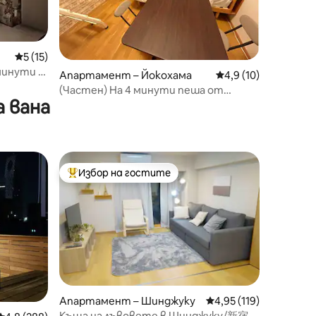
Средна оценка: 5 от 5, 15 отзива
5 (15)
минути с
Апартамент – Йокохама
Средна оценка: 4,9
4,9 (10)
(Частен) На 4 минути пеша от
 вана
гарата/Удобен достъп до Йокохама,
Ханеда и Шинагава/На 1 минута до
магазин за удобства
Избор на гостите
Най-популярен избор на гостите
Апартамент – Шинджуку
Средна оценка: 4,95 
4,95 (119)
Къща на лъвовете в Шинджуку/新宿伊