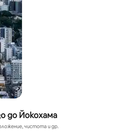
о до Йокохама
оложение, чистота и др.