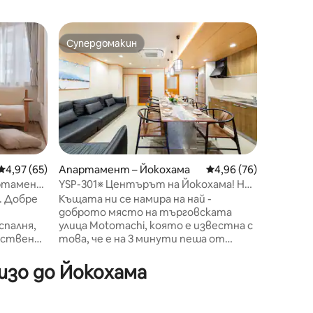
Апартам
Супердомакин
Избо
Супердомакин
Най-по
Пешеход
Ново ст
[Добре 
Идеално
Хиранум
команди
жилищен
разстоя
новопос
1LDK (36
функцио
може да 
Средна оценка: 4,97 от 5, 65 отзива
4,97 (65)
Апартамент – Йокохама
Средна оценка: 4,96
4,96 (76)
Разпола
артамент
YSP-301※ Центърът на Йокохама! На
много с
 2 м | 4
3 минути пеша от гара Мотомачи! На
. Добре
Къщата ни се намира на най -
Препоръч
и до
1 минута пеша от Чайна Таун!
доброто място на търговската
разглеж
Възможност за настаняване на 10
спалня,
улица Motomachi, която е известна с
Йокохама
души в 1 стая! 1フロア貸切
чествен
това, че е на 3 минути пеша от
пътуван
Motomachi/Chinatown Station
🌟Какво
хома, в
(Minatomirai Line), на 8 минути пеша
достъп 
изо до Йокохама
,
от гара Ishikawacho (JR), на 20 минути
Минато 
от летище Haneda, на 20 минути от
провежда
ър, а до
летище Haneda, на 30 минути от
близост