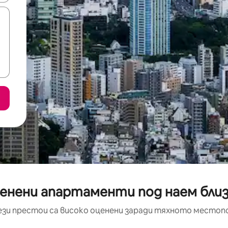
ценени апартаменти под наем близ
ези престои са високо оценени заради тяхното местоп