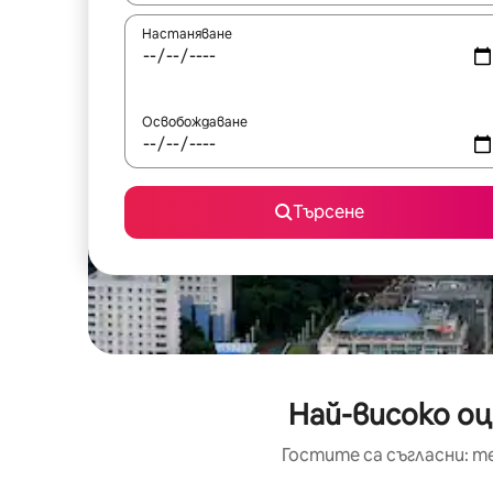
Настаняване
Освобождаване
Търсене
Най-високо о
Гостите са съгласни: т