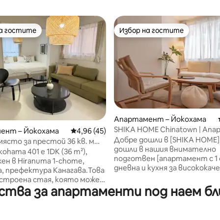
на гостите
Избор на гостите
на гостите
Избор на гостите
от 5, 17 отзива
Апартамент – Йокохама
SHIKA HOME Chinatown | Ап
ент – Йокохама
Средна оценка: 4,96 от 5, 45 отзива
4,96 (45)
с домашно кино | Двойно легло
Добре дошли в [SHIKA HOME]
ясто за престой 36 кв. м
минути до гарата, 30 минут
дошли в нашия внимателно
 гара Йокохама –
kohama 401 е 1DK (36 m²),
летище Ханеди
подготвен [апартамент с 1 
вайте се като местен
ен в Hiranuma 1-chome,
дневна и кухня за високока
, префектура Канагава.Това
сън през нощта]. Намира се в
строена стая, която може
сърцето на Чайнатаун, Йоко
ства за апартаменти под наем бл
астани до 4 души. * Това е
тиха и спокойна обстановка
троен апартамент със
въпреки че е в оживен
лация, но наблизо има влак,
район.Достъпът също е доб
можете да чуете слаб