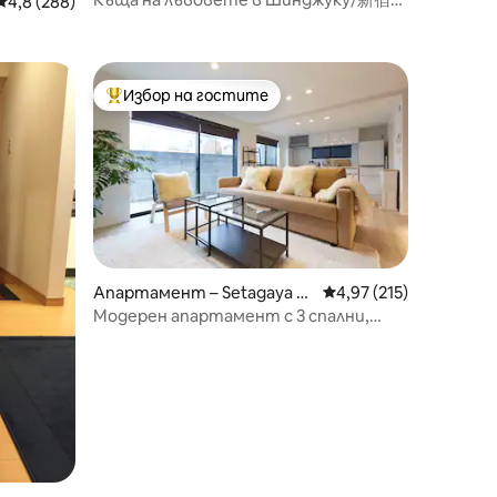
Средна оценка: 4,8 от 5, 288 отзива
4,8 (288)
势丹至近
Избор на гостите
Най-популярен избор на гостите
Апартамент – Setagaya Ci
Средна оценка: 4,97 
4,97 (215)
ty
Модерен апартамент с 3 спални,
80 кв. м, близо до Шибуя!