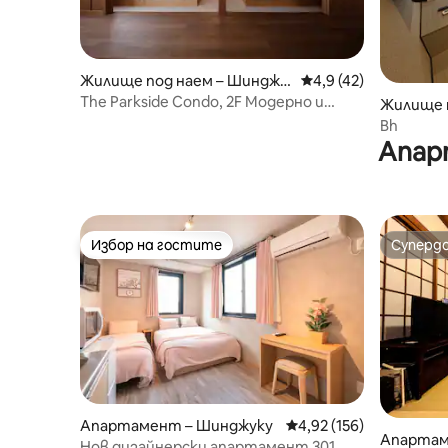
Жилище под наем – Шинджу
Средна оценка: 4,9 
4,9 (42)
ку
The Parkside Condo, 2F Модерно и
Жилище п
стилно изискано помещение в
ard, Yok
Bh
японски стил
Апар
Избор на гостите
Суперд
Избор на гостите
Суперд
Апартамент – Шинджуку
Средна оценка: 4,92 о
4,92 (156)
Апартам
Нов дизайнерски апартамент 301,