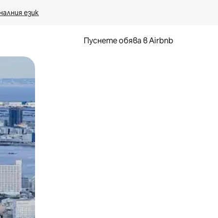
налния език
Пуснете обява в Airbnb
окосване или плъзгане.