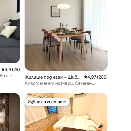
Средна оценка: 4,9 от 5, 29 отзива
4,9 (29)
во и ・
Жилище под наем – Шибу
Средна оценка: 4,97 
4,97 (206)
я
Апартамент на Мери, Семеен
апартамент 1
Избор на гостите
тите
Избор на гостите