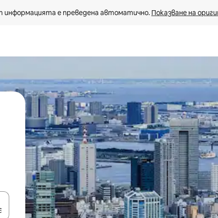
 информацията е преведена автоматично. 
Показване на ориги
е клавишите със стрелки нагоре и надолу или навигирайте с д