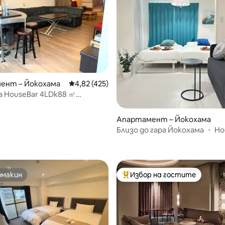
т 5, 127 отзива
ент – Йокохама
Средна оценка: 4,82 от 5, 425 отзива
4,82 (425)
 HouseBar 4LDk88 ㎡
 Zhonghua Street
ai21
Апартамент – Йокохама
Близо до гара Йокохама ・ Но
частно За 4 души
омакин
Избор на гостите
омакин
Най-популярен избор на гос