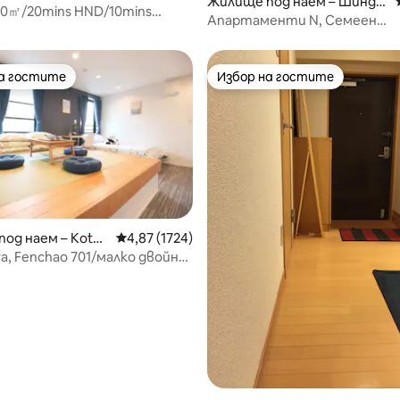
Жилище под наем – Шиндж
0㎡/20mins HND/10mins
уку
Апартаменти N, Семеен
а/Отделна стая
апартамент
на гостите
Избор на гостите
на гостите
Избор на гостите
т 5, 136 отзива
од наем – Koto
Средна оценка: 4,87 от 5, 1724 отзива
4,87 (1724)
, Fenchao 701/малко двойно