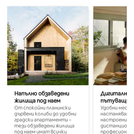
Напълно обзаведени
Дигитални н
жилища под наем
пътуващи п
От спокойни планински
Удобни места
дървени колиби до удобни
настаняване 
градски апартаменти –
настроени и
тези обзаведени жилища
дистанционн
под наем имат всички
професионалис