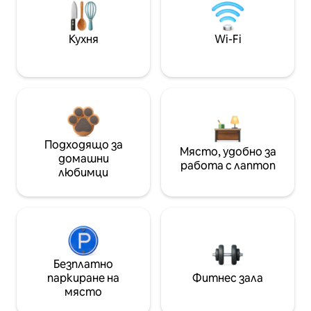
Кухня
Wi-Fi
Подходящо за
Място, удобно за
домашни
работа с лаптоп
любимци
Безплатно
паркиране на
Фитнес зала
място