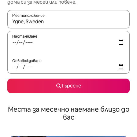
дома си за месец или повече.
Местоположение
Когато резултатите се покажат, използвайте клавишите 
Настаняване
Освобождаване
Търсене
Места за месечно наемане близо до
вас