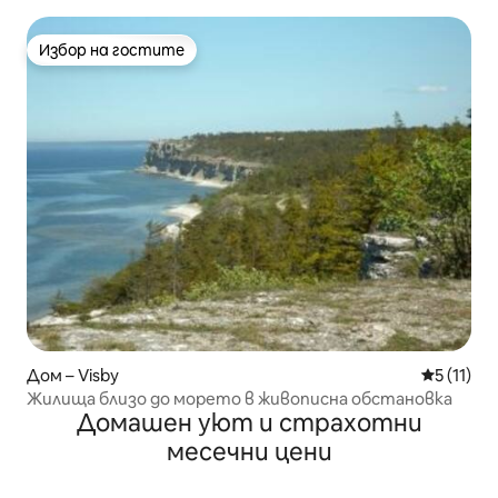
Избор на гостите
Избор на гостите
Дом – Visby
Средна оц
5 (11)
Жилища близо до морето в живописна обстановка
Домашен уют и страхотни
месечни цени