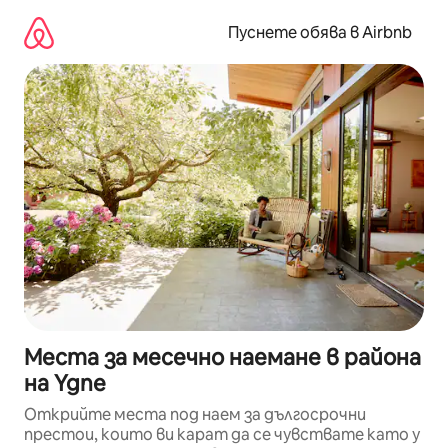
Пропускане
към
Пуснете обява в Airbnb
съдържанието
Места за месечно наемане в района
на Ygne
Открийте места под наем за дългосрочни
престои, които ви карат да се чувствате като у