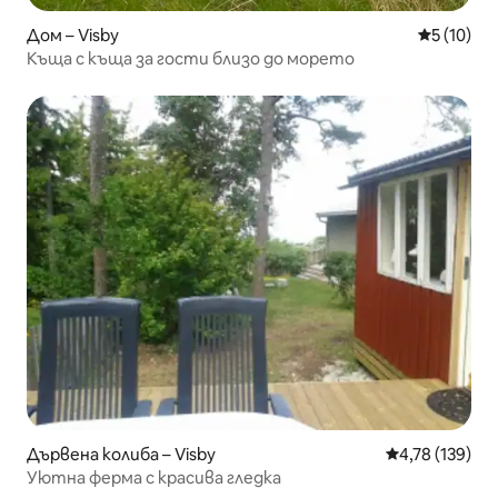
Дом – Visby
Средна оц
5 (10)
Къща с къща за гости близо до морето
Дървена колиба – Visby
Средна оценка
4,78 (139)
Уютна ферма с красива гледка