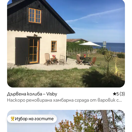
Дървена колиба – Visby
Средна о
5 (3)
Наскоро реновирана хамбарна сграда от варовик с
изглед към морето, Хьокклинт
Избор на гостите
Най-популярен избор на гостите