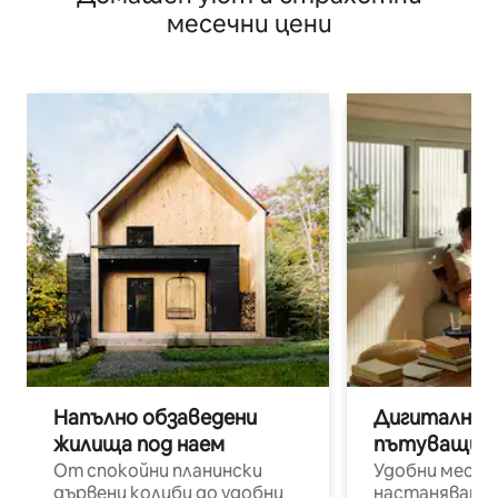
месечни цени
Напълно обзаведени
Дигитални н
жилища под наем
пътуващи п
От спокойни планински
Удобни места
дървени колиби до удобни
настаняване 