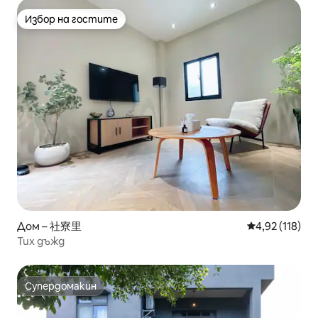
Избор на гостите
Избор на гостите
Дом – 社寮里
Средна оценка
4,92 (118)
Тих дъжд
Супердомакин
Супердомакин