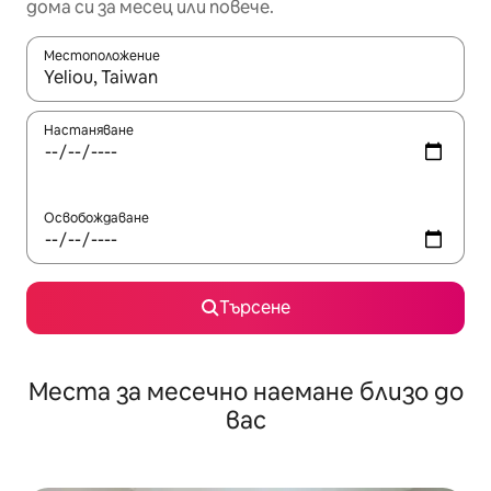
дома си за месец или повече.
Местоположение
Когато резултатите се покажат, използвайте клавишите 
Настаняване
Освобождаване
Търсене
Места за месечно наемане близо до
вас