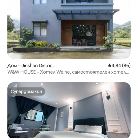
Дом – Jinshan District
Средна оценк
4,84 (86)
W&W HOUSE – Хотел Weihe, самостоятелен хотел
не предлага закуска, забранени са домашни любимци,
над 16 души – 1000 NTD на човек, максимум 20 души.
Супердомакин
Супердомакин