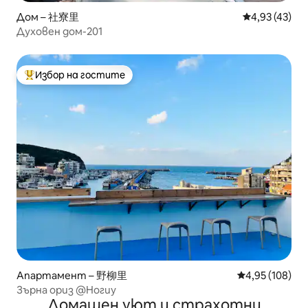
Дом – 社寮里
Средна оценк
4,93 (43)
Духовен дом-201
Избор на гостите
Най-популярен избор на гостите
Апартамент – 野柳里
Средна оценка
4,95 (108)
Зърна ориз @Ногиу
Домашен уют и страхотни