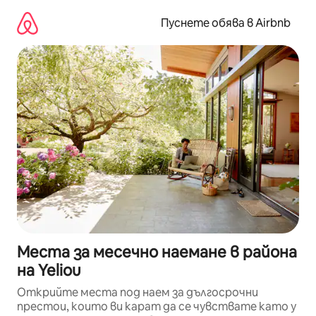
Пропускане
към
Пуснете обява в Airbnb
съдържанието
Места за месечно наемане в района
на Yeliou
Открийте места под наем за дългосрочни
престои, които ви карат да се чувствате като у