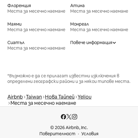
Флоренция
Атина
Места за месечно наемане
Места за месечно наемане
Маями
Монреал
Места за месечно наемане
Места за месечно наемане
Сиатъл
Повече информация
Места за месечно наемане
*Възможно е да се прилагат известни изключения в
определени географски райони и за някои типове места.
Airbnb
Taiwan
Нова Тайпей
Yeliou
Места за месечно наемане
© 2026 Airbnb, Inc.
Поверителност
Условия