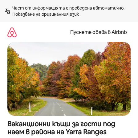
Пропускане
Част от информацията е преведена автоматично. 
към
Показване на оригиналния език
съдържанието
Пуснете обява в Airbnb
Ваканционни къщи за гости под
наем в района на Yarra Ranges