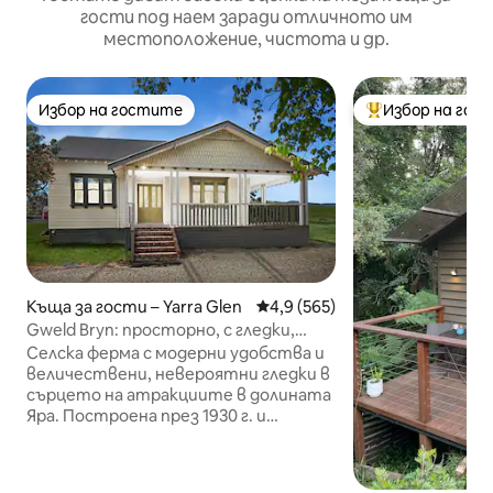
гости под наем заради отличното им
местоположение, чистота и др.
Избор на гостите
Избор на гос
Избор на гостите
Най-популярен 
Къща за гости – Yarra Glen
Средна оценка: 4,9 от 5, 565
4,9 (565)
Gweld Bryn: просторно, с гледки,
сред места за сватби
Селска ферма с модерни удобства и
величествени, невероятни гледки в
сърцето на атракциите в долината
Яра. Построена през 1930 г. и
напълно реставрирана с добавени
пристройки през 2017 г. 3 ГОЛЕМИ
спални – цената е за броя на