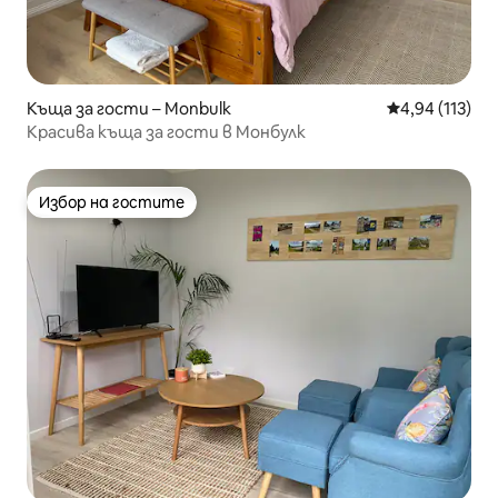
Къща за гости – Monbulk
Средна оценка
4,94 (113)
Красива къща за гости в Монбулк
Избор на гостите
Избор на гостите