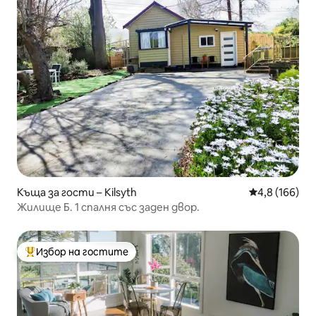
Къща за гости – Kilsyth
Средна оценк
4,8 (166)
Жилище Б. 1 спалня със заден двор.
Избор на гостите
Най-популярен избор на гостите