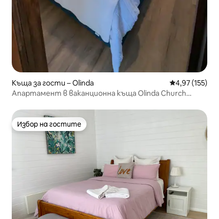
Къща за гости – Olinda
Средна оценка
4,97 (155)
Апартамент в ваканционна къща Olinda Church
House - Olinda Village
Избор на гостите
Избор на гостите