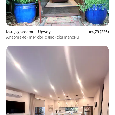
Къща за гости – Upwey
Средна оценка
4,79 (226)
Апартамент Midori с японски тапони