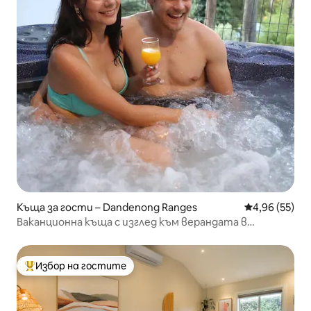
Къща за гости – Dandenong Ranges
Средна оценк
4,96 (55)
Ваканционна къща с изглед към верандата в
планината Данденонг
Избор на гостите
Най-популярен избор на гостите