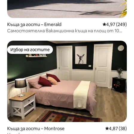
Къща за гости – Emerald
Средна оценка
4,97 (249)
Самостоятелна ваканционна къща на площ от 10
акра
Избор на гостите
Избор на гостите
Къща за гости – Montrose
Средна оценк
4,87 (38)