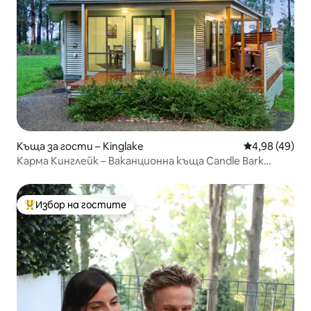
Къща за гости – Kinglake
Средна оценк
4,98 (49)
Карма Кинглейк – Ваканционна къща Candle Bark
Cottage
Избор на гостите
Най-популярен избор на гостите