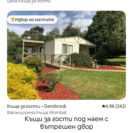
Цяла къща за гости
Избор на гостите
Най-популярен избор на гостите
Къща за гости – Gembrook
Средна оценка
4,96 (242)
Ваканционна къща Wombat
Къщи за гости под наем с
вътрешен двор