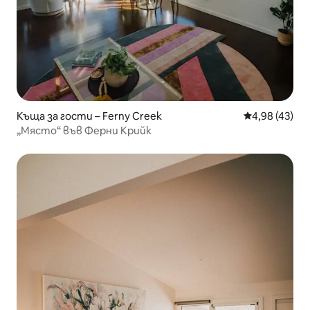
Къща за гости – Ferny Creek
Средна оценк
4,98 (43)
„Място“ във Ферни Крийк