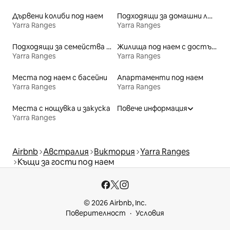
Дървени колиби под наем
Подходящи за домашни любимци места под наем
Yarra Ranges
Yarra Ranges
Подходящи за семейства места под наем
Жилища под наем с достъп до езеро
Yarra Ranges
Yarra Ranges
Места под наем с басейни
Апартаменти под наем
Yarra Ranges
Yarra Ranges
Места с нощувка и закуска
Повече информация
Yarra Ranges
Airbnb
Австралия
Виктория
Yarra Ranges
Къщи за гости под наем
© 2026 Airbnb, Inc.
Поверителност
Условия