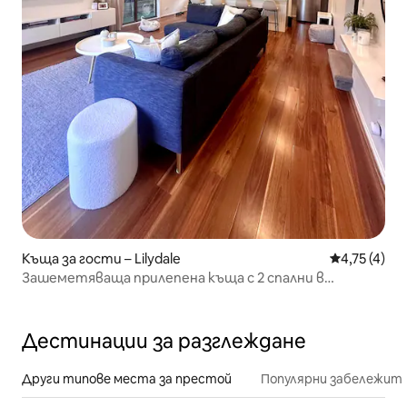
Къща за гости – Lilydale
Средна оцен
4,75 (4)
Зашеметяваща прилепена къща с 2 спални в
Лилидейл
Дестинации за разглеждане
Други типове места за престой
Популярни забележит