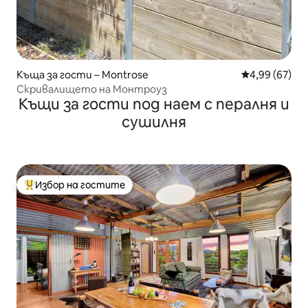
Къща за гости – Montrose
Средна оценк
4,99 (67)
Скривалището на Монтроуз
Къщи за гости под наем с пералня и
сушилня
Избор на гостите
Най-популярен избор на гостите