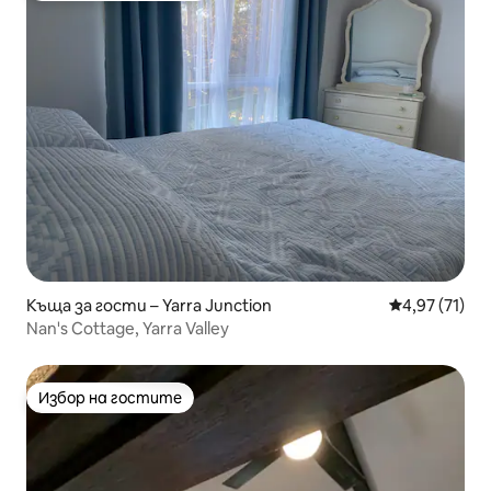
Къща за гости – Yarra Junction
Средна оценк
4,97 (71)
Nan's Cottage, Yarra Valley
Избор на гостите
Избор на гостите