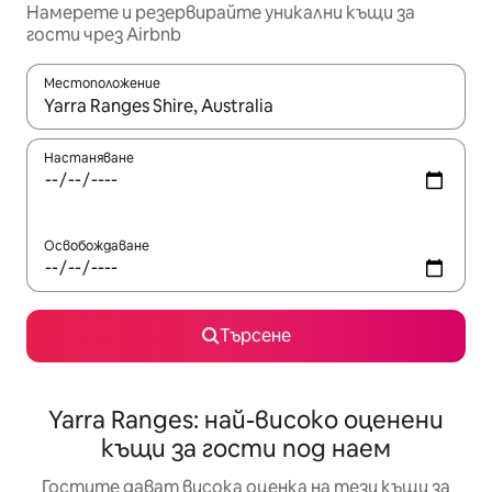
Намерете и резервирайте уникални къщи за
гости чрез Airbnb
Местоположение
Когато резултатите се покажат, използвайте клавишите 
Настаняване
Освобождаване
Търсене
Yarra Ranges: най-високо оценени
къщи за гости под наем
Гостите дават висока оценка на тези къщи за