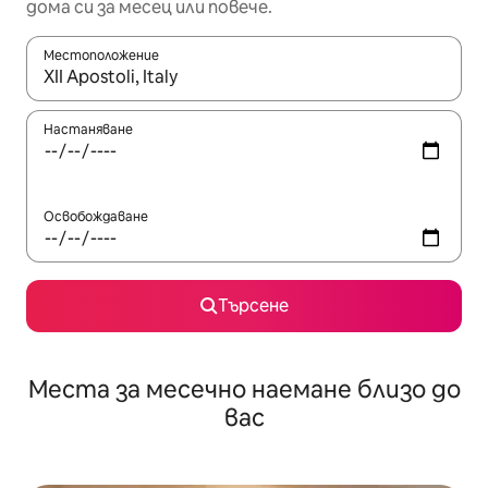
дома си за месец или повече.
Местоположение
Когато резултатите се покажат, използвайте клавишите 
Настаняване
Освобождаване
Търсене
Места за месечно наемане близо до
вас