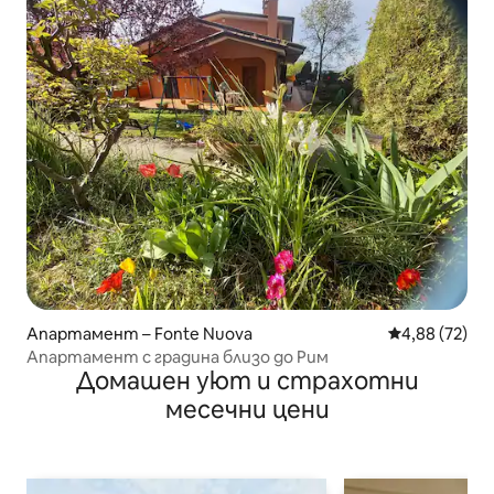
Апартамент – Fonte Nuova
Средна оценк
4,88 (72)
Апартамент с градина близо до Рим
Домашен уют и страхотни
месечни цени