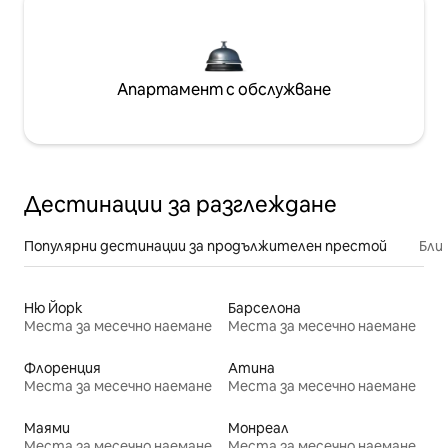
Апартамент с обслужване
Дестинации за разглеждане
Популярни дестинации за продължителен престой
Бли
Ню Йорк
Барселона
Места за месечно наемане
Места за месечно наемане
Флоренция
Атина
Места за месечно наемане
Места за месечно наемане
Маями
Монреал
Места за месечно наемане
Места за месечно наемане