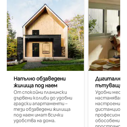
Напълно обзаведени
Дигитални н
жилища под наем
пътуващи п
От спокойни планински
Удобни места
дървени колиби до удобни
настаняване 
градски апартаменти –
настроени и
тези обзаведени жилища
дистанционн
под наем имат всички
професионалис
удобства на дома.
обособени р
пространств