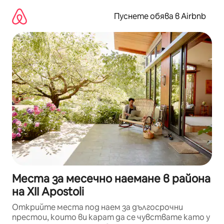
Пропускане
към
Пуснете обява в Airbnb
съдържанието
Места за месечно наемане в района
на XII Apostoli
Открийте места под наем за дългосрочни
престои, които ви карат да се чувствате като у