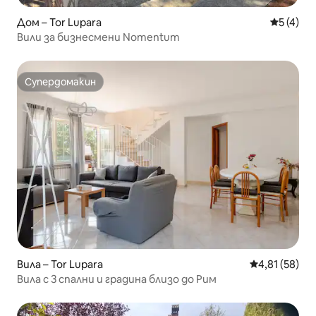
Дом – Tor Lupara
Средна о
5 (4)
Вили за бизнесмени Nomentum
Супердомакин
Супердомакин
Вила – Tor Lupara
Средна оценк
4,81 (58)
Вила с 3 спални и градина близо до Рим