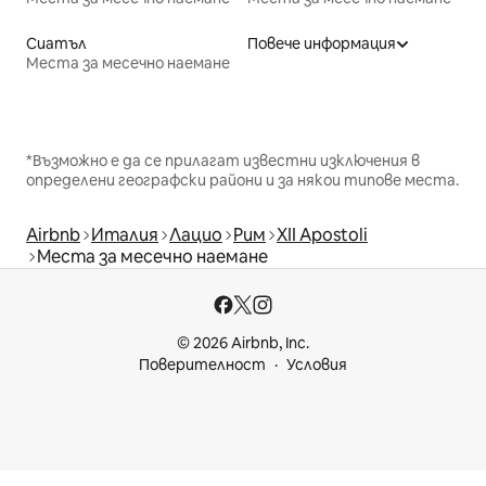
Сиатъл
Повече информация
Места за месечно наемане
*Възможно е да се прилагат известни изключения в
определени географски райони и за някои типове места.
Airbnb
Италия
Лацио
Рим
XII Apostoli
Места за месечно наемане
© 2026 Airbnb, Inc.
Поверителност
Условия