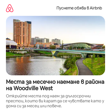
Пропускане
към
Пуснете обява в Airbnb
съдържанието
Места за месечно наемане в района
на Woodville West
Открийте места под наем за дългосрочни
престои, които ви карат да се чувствате като у
дома си за месец или повече.