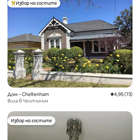
Избор на гостите
Най-популярен избор на гостите
Дом – Cheltenham
Средна оценк
4,95 (73)
Вила в Челтънъм
Избор на гостите
Избор на гостите