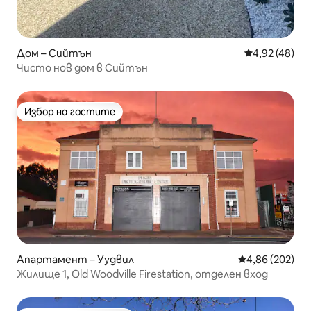
Дом – Сийтън
Средна оценк
4,92 (48)
Чисто нов дом в Сийтън
Избор на гостите
Избор на гостите
Апартамент – Уудвил
Средна оценка
4,86 (202)
Жилище 1, Old Woodville Firestation, отделен вход