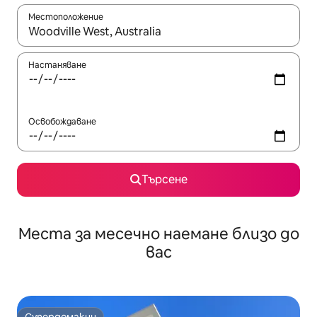
Местоположение
Когато резултатите се покажат, използвайте клавишите 
Настаняване
Освобождаване
Търсене
Места за месечно наемане близо до
вас