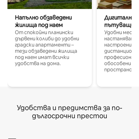
Напълно обзаведени
Дигитални н
жилища под наем
пътуващи п
От спокойни планински
Удобни места
дървени колиби до удобни
настаняване 
градски апартаменти –
настроени и
тези обзаведени жилища
дистанционн
под наем имат всички
професионалис
удобства на дома.
обособени р
пространств
Удобства и предимства за по-
дългосрочни престои