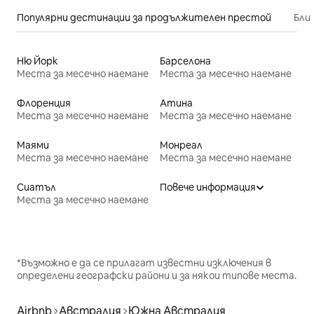
Популярни дестинации за продължителен престой
Бли
Ню Йорк
Барселона
Места за месечно наемане
Места за месечно наемане
Флоренция
Атина
Места за месечно наемане
Места за месечно наемане
Маями
Монреал
Места за месечно наемане
Места за месечно наемане
Сиатъл
Повече информация
Места за месечно наемане
*Възможно е да се прилагат известни изключения в
определени географски райони и за някои типове места.
Airbnb
Австралия
Южна Австралия