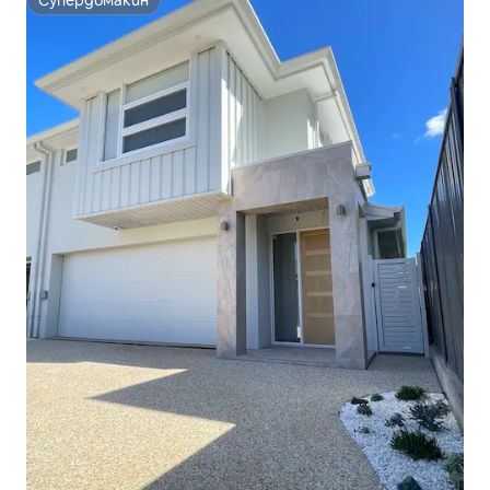
Супердомакин
Супердомакин