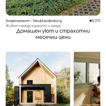
Апартамент – Neubrandenburg
Средна оц
5 (17)
Живот между езерото и града
Домашен уют и страхотни
месечни цени