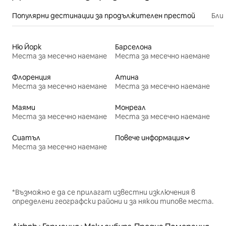
Популярни дестинации за продължителен престой
Бли
Ню Йорк
Барселона
Места за месечно наемане
Места за месечно наемане
Флоренция
Атина
Места за месечно наемане
Места за месечно наемане
Маями
Монреал
Места за месечно наемане
Места за месечно наемане
Сиатъл
Повече информация
Места за месечно наемане
*Възможно е да се прилагат известни изключения в
определени географски райони и за някои типове места.