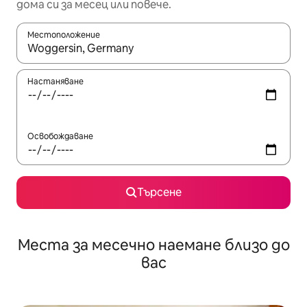
дома си за месец или повече.
Местоположение
Когато резултатите се покажат, използвайте клавишите 
Настаняване
Освобождаване
Търсене
Места за месечно наемане близо до
вас