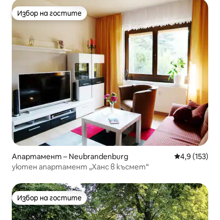
Избор на гостите
Избор на гостите
Апартамент – Neubrandenburg
Средна оценк
4,9 (153)
уютен апартамент „Ханс в късмет“
Избор на гостите
Избор на гостите