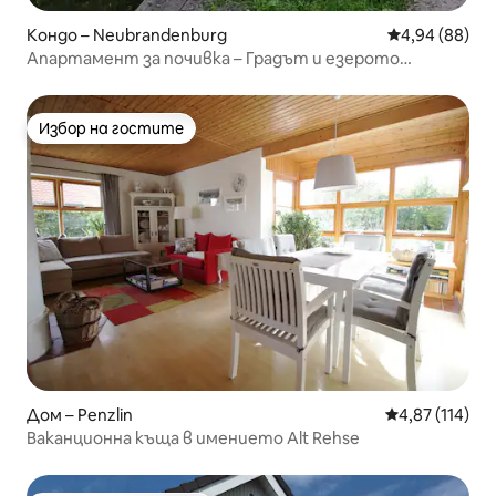
Кондо – Neubrandenburg
Средна оценк
4,94 (88)
Апартамент за почивка – Градът и езерото
Толензее са съвсем близо с място за паркиране
Избор на гостите
Избор на гостите
Дом – Penzlin
Средна оценка
4,87 (114)
Ваканционна къща в имението Alt Rehse