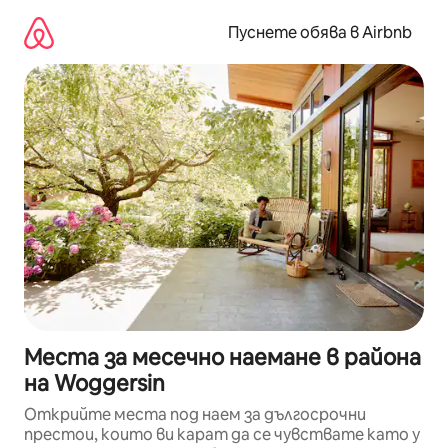
Пропускане
към
Пуснете обява в Airbnb
съдържанието
Места за месечно наемане в района
на Woggersin
Открийте места под наем за дългосрочни
престои, които ви карат да се чувствате като у