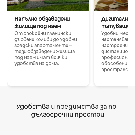
Напълно обзаведени
Дигитални н
жилища под наем
пътуващи п
От спокойни планински
Удобни места
дървени колиби до удобни
настаняване 
градски апартаменти –
настроени и
тези обзаведени жилища
дистанционн
под наем имат всички
професионалис
удобства на дома.
обособени р
пространств
Удобства и предимства за по-
дългосрочни престои