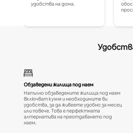
удобства на дома.
обос
прос
Удобства
Обзаведени жилища под наем
Напълно обзаведените жилища под наем
включват кухня и необходимите ви
удобства, за да живеете удобно за месец
или повече. Това е перфектната
алтернатива на преотдаването под
наем.