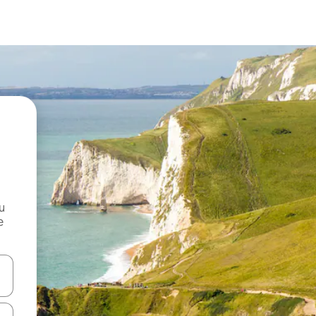
и
е
е клавишите със стрелки нагоре и надолу или навигирайте с д