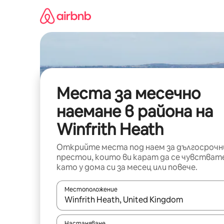
Пропускане
към
съдържанието
Места за месечно
наемане в района на
Winfrith Heath
Открийте места под наем за дългосрочн
престои, които ви карат да се чувстват
като у дома си за месец или повече.
Местоположение
Когато резултатите се покажат, използвайт
Настаняване