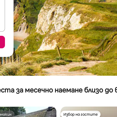
ста за месечно наемане близо до 
омакин
Избор на гостите
омакин
Избор на гостите