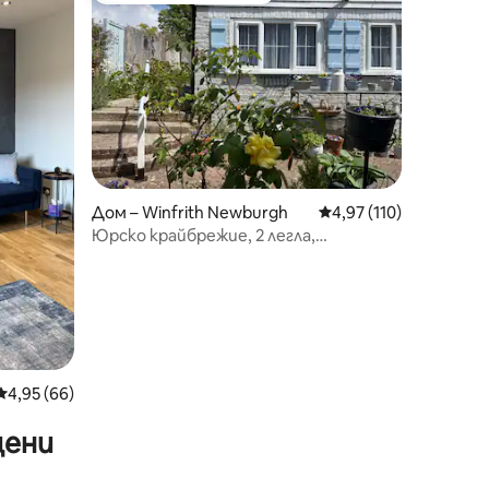
Дом – Winfrith Newburgh
Средна оценка: 4,97 
4,97 (110)
Юрско крайбрежие, 2 легла,
2 собствени бани, самостоятелна
градина
Средна оценка: 4,95 от 5, 66 отзива
4,95 (66)
цени