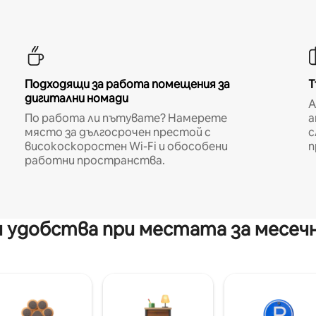
Подходящи за работа помещения за
Т
дигитални номади
A
По работа ли пътувате? Намерете
а
място за дългосрочен престой с
с
високоскоростен Wi-Fi и обособени
п
работни пространства.
 удобства при местата за месеч