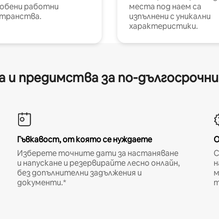
обени работни
места под наем са
транства.
изпълнени с уникални
характеристики.
 и предимства за по-дългосрочн
Гъвкавост, от която се нуждаете
О
Изберете точните дати за настаняване
С
и напускане и резервирайте лесно онлайн,
н
без допълнителни задължения и
м
документи.*
т