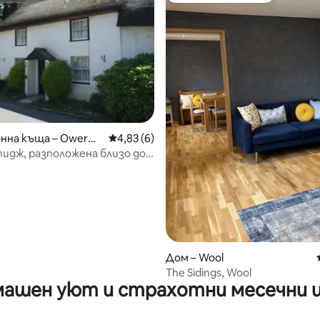
 от 5, 7 отзива
онна къща – Owerm
Средна оценка: 4,83 от 5, 6 отзива
4,83 (6)
идж, разположена близо до
к Коуст.
Дом – Wool
The Sidings, Wool
ашен уют и страхотни месечни 