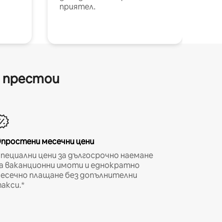
приятел.
и престои
простени месечни цени
пециални цени за дългосрочно наемане
а ваканционни имоти и еднократно
есечно плащане без допълнителни
акси.*