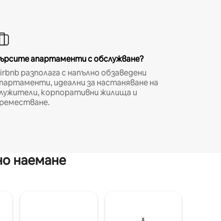
ърсите апартаменти с обслужване?
irbnb разполага с напълно обзаведени
партаменти, идеални за настаняване на
лужители, корпоративни жилища и
реместване.
но наемане