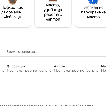
Място,
Подходящо
Безплатно
удобно за
за домашни
паркиране на
работа с
любимци
място
лаптоп
Близки дестинации
Флоренция
Атина
Ма
ане
Места за месечно наемане
Места за месечно наемане
Ме
определени географски райони и за някои типове места.