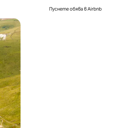
Пуснете обява в Airbnb
окосване или плъзгане.