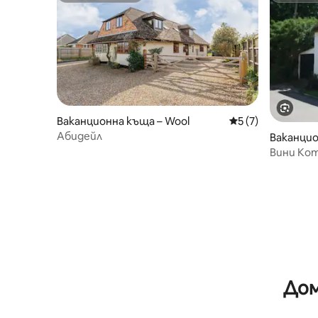
Ваканционна къща – Wool
Средна оценка: 5
5 (7)
Абидейл
Ваканци
oigne
Вини Кот
Джураси
Дом