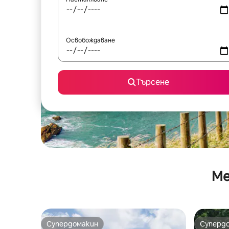
Освобождаване
Търсене
Ме
Супердомакин
Суперд
Супердомакин
Суперд