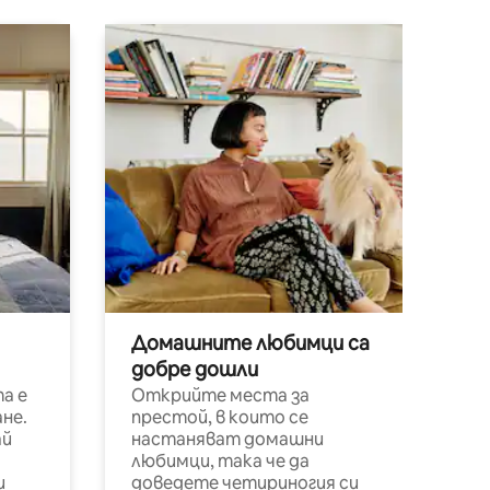
Домашните любимци са
добре дошли
а е
Открийте места за
не.
престой, в които се
ай
настаняват домашни
любимци, така че да
и
доведете четириногия си