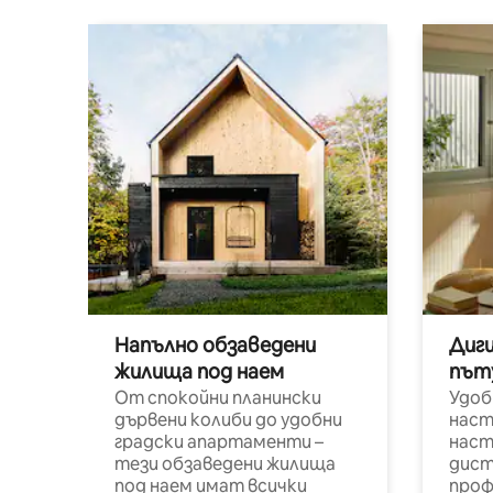
Напълно обзаведени
Диг
жилища под наем
път
От спокойни планински
Удоб
дървени колиби до удобни
наст
градски апартаменти –
наст
тези обзаведени жилища
дист
под наем имат всички
проф