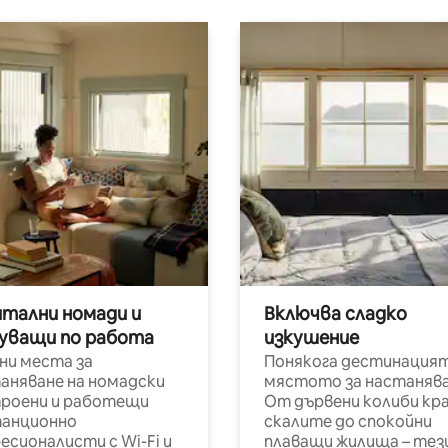
итални номади и
Включва сладко
уващи по работа
изкушение
ни места за
Понякога дестинацият
аняване на номадски
мястото за настанява
роени и работещи
От дървени колиби кр
анционно
скалите до спокойни
есионалисти с Wi-Fi и
плаващи жилища – тез