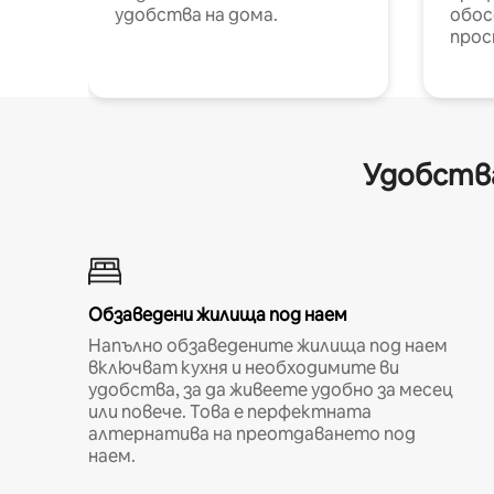
удобства на дома.
обос
прос
Удобства
Обзаведени жилища под наем
Напълно обзаведените жилища под наем
включват кухня и необходимите ви
удобства, за да живеете удобно за месец
или повече. Това е перфектната
алтернатива на преотдаването под
наем.