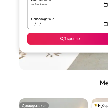
Освобождаване
Търсене
Ме
Супердомакин
Избор
Супердомакин
Най-поп