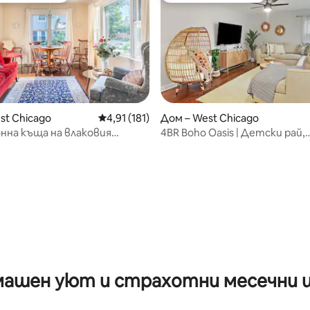
st Chicago
Средна оценка: 4,91 от 5, 181 отзива
4,91 (181)
Дом – West Chicago
нна къща на влаковия
4BR Boho Oasis | Детски рай,
ор
библиотека, перфектно
местоположение
от 5, 84 отзива
ашен уют и страхотни месечни 