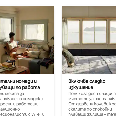
итални номади и
Включва сладко
уващи по работа
изкушение
ни места за
Понякога дестинацият
аняване на номадски
мястото за настанява
роени и работещи
От дървени колиби кр
анционно
скалите до спокойни
есионалисти с Wi-Fi и
плаващи жилища – тез