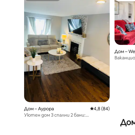
Дом – We
Ваканцио
кондукт
Дом – Аурора
Средна оценка: 4,8 
4,8 (84)
Уютен дом 3 спални 2 бани:
Дом
Централен; I-88/Аутлет мол/Парк