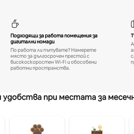
Подходящи за работа помещения за
Т
дигитални номади
A
По работа ли пътувате? Намерете
а
място за дългосрочен престой с
с
високоскоростен Wi-Fi и обособени
п
работни пространства.
 удобства при местата за месеч