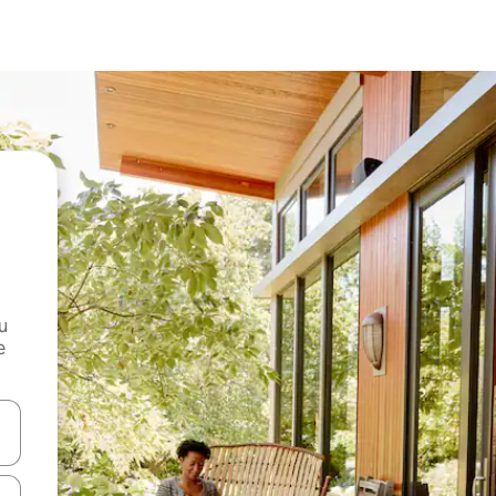
и
е
е клавишите със стрелки нагоре и надолу или навигирайте с д