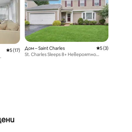
Дом – Saint Charles
Средна оценка: 
5 (3)
Средна оценка: 5 от 5, 17 отзива
5 (17)
St. Charles Sleeps 8+ Невероятно
местоположение
цени