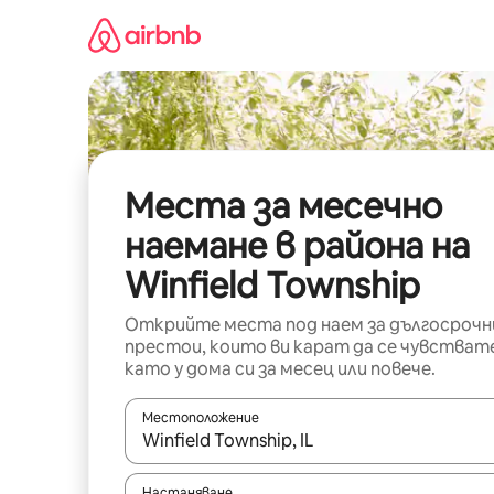
Пропускане
към
съдържанието
Места за месечно
наемане в района на
Winfield Township
Открийте места под наем за дългосрочн
престои, които ви карат да се чувстват
като у дома си за месец или повече.
Местоположение
Когато резултатите се покажат, използвайт
Настаняване