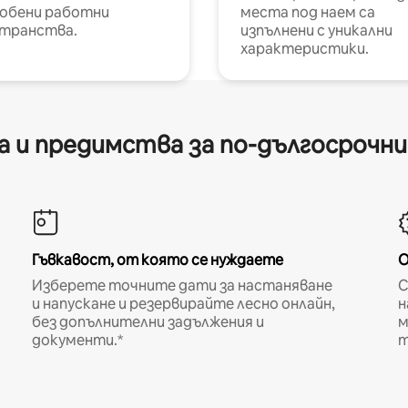
обени работни
места под наем са
транства.
изпълнени с уникални
характеристики.
 и предимства за по-дългосрочн
Гъвкавост, от която се нуждаете
О
Изберете точните дати за настаняване
С
и напускане и резервирайте лесно онлайн,
н
без допълнителни задължения и
м
документи.*
т