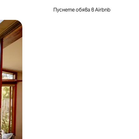
Пуснете обява в Airbnb
окосване или плъзгане.