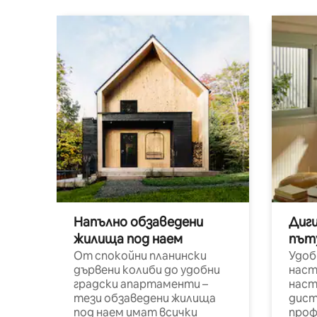
Напълно обзаведени
Диг
жилища под наем
път
От спокойни планински
Удоб
дървени колиби до удобни
наст
градски апартаменти –
наст
тези обзаведени жилища
дист
под наем имат всички
проф