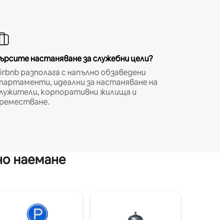
ърсите настаняване за служебни цели?
irbnb разполага с напълно обзаведени
партаменти, идеални за настаняване на
лужители, корпоративни жилища и
реместване.
но наемане