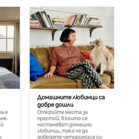
Домашните любимци са
добре дошли
а е
Открийте места за
не.
престой, в които се
ай
настаняват домашни
любимци, така че да
и
доведете четириногия си