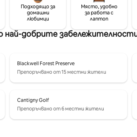
Подходящо за
Място, удобно
домашни
за работа с
любимци
лаптоп
 най-добрите забележителности н
Blackwell Forest Preserve
Препоръчвано от 15 местни жители
Cantigny Golf
Препоръчвано от 6 местни жители