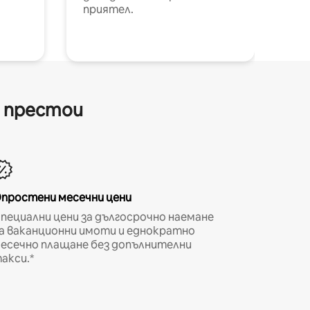
приятел.
и престои
простени месечни цени
пециални цени за дългосрочно наемане
а ваканционни имоти и еднократно
есечно плащане без допълнителни
акси.*