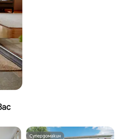
вас
Супердомакин
Супердомакин