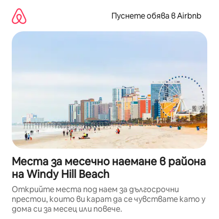
Пропускане
към
Пуснете обява в Airbnb
съдържанието
Места за месечно наемане в района
на Windy Hill Beach
Открийте места под наем за дългосрочни
престои, които ви карат да се чувствате като у
дома си за месец или повече.