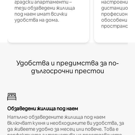
градски апартаменти –
настроени и
тези обзаведени жилища
дистанционн
под наем имат всички
професионалис
удобства на дома.
обособени р
пространств
Удобства и предимства за по-
дългосрочни престои
Обзаведени жилища под наем
Напълно обзаведените жилища под наем
включват кухня и необходимите ви удобства, за
да живеете удобно за месец или повече. Това е