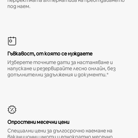
перфектната алтернатива на преотдаването
под наем.
Гъвкавост, от която се нуждаете
Изберете точните дати за настаняване и
напускане и резервирайте лесно онлайн, без
допълнителни задължения и документи.*
Опростени месечни цени
Специални цени за дългосрочно наемане на
ваканционни имоти и еднократно месечно