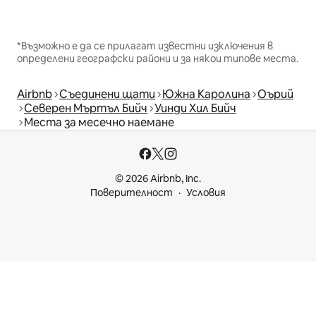
*Възможно е да се прилагат известни изключения в
определени географски райони и за някои типове места.
Airbnb
Съединени щати
Южна Каролина
Оърий
Северен Мъртъл Бийч
Уинди Хил Бийч
Места за месечно наемане
© 2026 Airbnb, Inc.
Поверителност
Условия