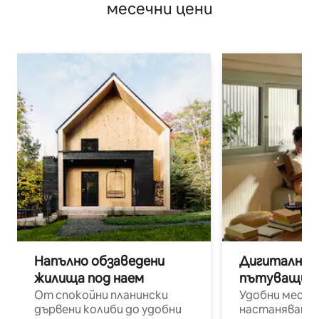
месечни цени
Напълно обзаведени
Дигитални н
жилища под наем
пътуващи п
От спокойни планински
Удобни места
дървени колиби до удобни
настаняване 