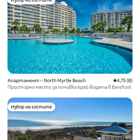
Избор на гостите
Избор на гостите
Апартамент – North Myrtle Beach
Средна оцен
4,75 (8)
Просторно място за почивка край водата в Barefoot
Избор на гостите
Избор на гостите