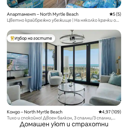
Апартамент – North Myrtle Beach
Средна о
5 (5)
Цветно крайбрежно убежище | На няколко крачки от
плажа!
Избор на гостите
Най-популярен избор на гостите
Кондо – North Myrtle Beach
Средна оценка
4,97 (109)
Тихо и спокойно! Двоен балкон, 3 спални/3 спални,
Домашен уют и страхотни
прекрасно!