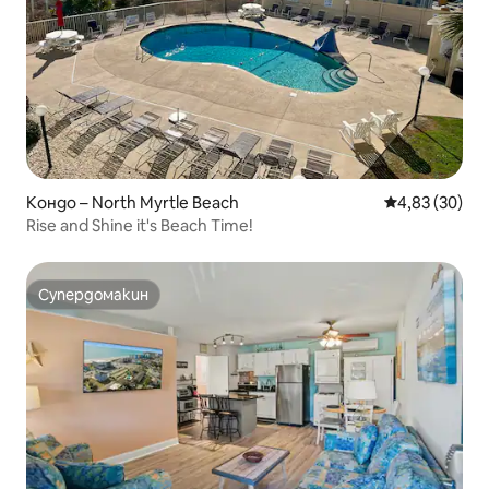
Кондо – North Myrtle Beach
Средна оценк
4,83 (30)
Rise and Shine it's Beach Time!
Супердомакин
Супердомакин