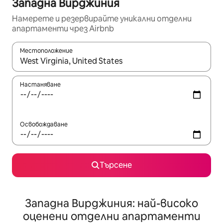
Западна Вирджиния
Намерете и резервирайте уникални отделни
апартаменти чрез Airbnb
Местоположение
Когато резултатите се покажат, използвайте клавишите 
Настаняване
Освобождаване
Търсене
Западна Вирджиния: най-високо
оценени отделни апартаменти