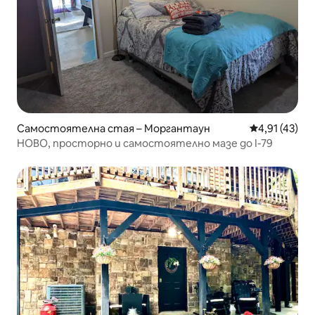
Самостоятелна стая – Моргантаун
Средна оценк
4,91 (43)
НОВО, просторно и самостоятелно мазе до I-79