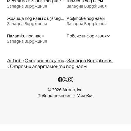
Места в къмпинги под наем
Шале́та под наем
Западна Вирджиния
Западна Вирджиния
Жилища под наем с изглед към плажа
Лофтове под наем
Западна Вирджиния
Западна Вирджиния
Палатки под наем
Повече информация
Западна Вирджиния
Airbnb
Съединени щати
Западна Вирджиния
Отделни апартаменти под наем
© 2026 Airbnb, Inc.
Поверителност
Условия