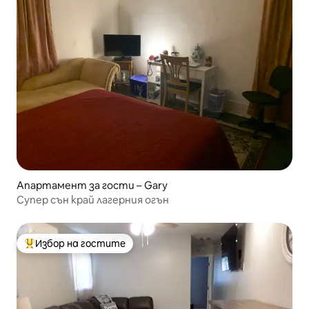
Апартамент за гости – Gary
Супер сън край лагерния огън
Избор на гостите
Най-популярен избор на гостите