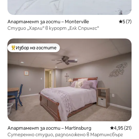
Апартамент за гости – Monterville
Средна о
5 (7)
Студио „Харли“ в курорт „Елк Спрингс“
Избор на гостите
Най-популярен избор на гостите
Апартамент за гости – Martinsburg
Средна оценк
4,95 (21)
Сутеренно студио, разположено в Мартинсбърг