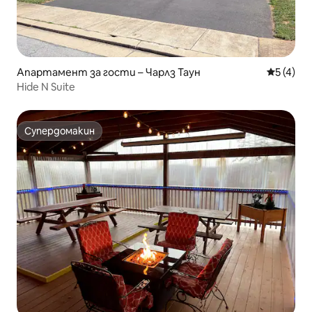
Апартамент за гости – Чарлз Таун
Средна о
5 (4)
Hide N Suite
Супердомакин
Супердомакин