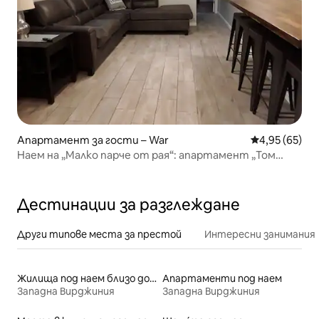
Апартамент за гости – War
Средна оценк
4,95 (65)
Наем на „Малко парче от рая“: апартамент „Том
Хатчър“
Дестинации за разглеждане
Други типове места за престой
Интересни занимания
Жилища под наем близо до езеро
Апартаменти под наем
Западна Вирджиния
Западна Вирджиния