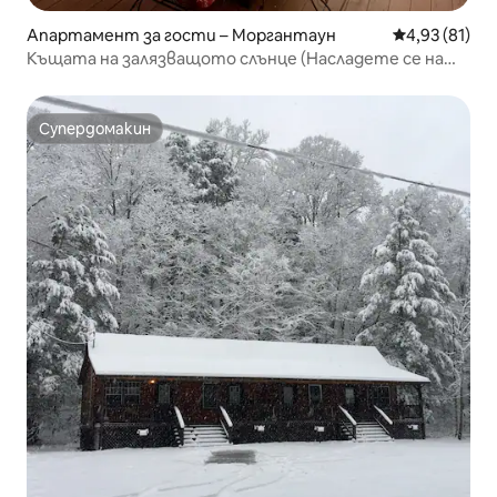
Апартамент за гости – Моргантаун
Средна оценк
4,93 (81)
Къщата на залязващото слънце (Насладете се на
пътуването си)
Супердомакин
Супердомакин