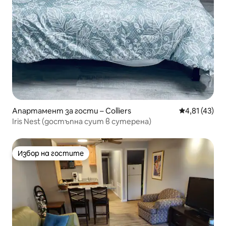
Апартамент за гости – Colliers
Средна оценк
4,81 (43)
Iris Nest (достъпна суит в сутерена)
Избор на гостите
Избор на гостите