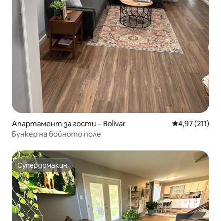
Апартамент за гости – Bolivar
Средна оценка
4,97 (211)
Бункер на бойното поле
Супердомакин
Супердомакин