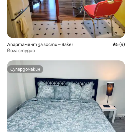
Апартамент за гости – Baker
Средна о
5 (9)
Йога студио
Супердомакин
Супердомакин