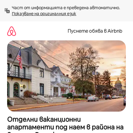
Пропускане
Част от информацията е преведена автоматично. 
към
Показване на оригиналния език
съдържанието
Пуснете обява в Airbnb
Отделни ваканционни
апартаменти под наем в района на