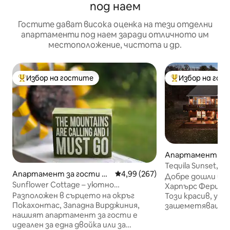
под наем
Гостите дават висока оценка на тези отделни
апартаменти под наем заради отличното им
местоположение, чистота и др.
Избор на гостите
Избор на гос
Най-популярен избор на гостите
Най-популярен 
Апартамент за 
Harpers Ferry
Tequila Sunset, H
Апартамент за гости –
Средна оценка: 4,99 от 5, 267
4,99 (267)
първи етаж!
Добре дошли в Т
Marlinton
Sunflower Cottage – уютно
Харпърс Фери, З
романтично място за почивка в
Разположен в сърцето на окръг
Този красив, уед
планината
Покахонтас, Западна Вирджиния,
зашеметяваща гл
нашият апартамент за гости е
наистина ще се
идеален за една двойка или за
върха на света! 