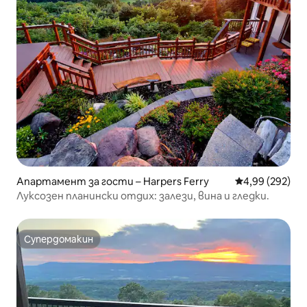
Апартамент за гости – Harpers Ferry
Средна оценка
4,99 (292)
Луксозен планински отдих: залези, вина и гледки.
Супердомакин
Супердомакин