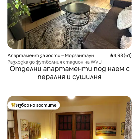
Апартамент за гости – Моргантаун
Средна оценк
4,93 (61)
Разходка до футболния стадион на WVU
Отделни апартаменти под наем с
пералня и сушилня
Избор на гостите
Най-популярен избор на гостите