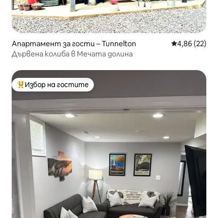
Апартамент за гости – Tunnelton
Средна оценк
4,86 (22)
Дървена колиба в Мечата долина
Избор на гостите
Най-популярен избор на гостите