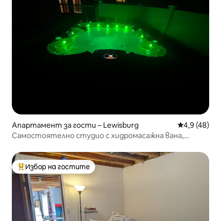
Апартамент за гости – Lewisburg
Средна оцен
4,9 (48)
Самостоятелно студио с хидромасажна вана,
басейн, гледки и местоположение
Избор на гостите
Най-популярен избор на гостите