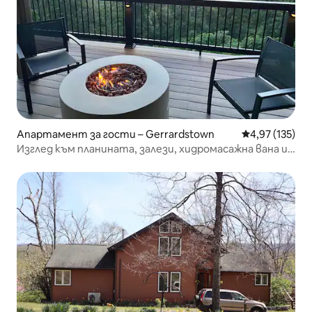
Апартамент за гости – Gerrardstown
Средна оценка
4,97 (135)
Изглед към планината, залези, хидромасажна вана и
огнище!