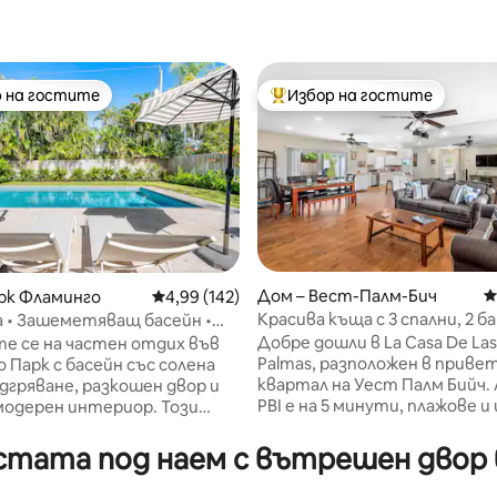
 на гостите
Избор на гостите
улярен избор на гостите
Най-популярен избор на гос
Дом – Вест-Палм-Бич
С
рк Фламинго
Средна оценка: 4,99 от 5, 142 отзива
4,99 (142)
Красива къща с 3 спални, 2 ба
a • Зашеметяващ басейн •
т 5, 113 отзива
басейн
 плажа и центъра
Добре дошли в La Casa De Las
е се на частен отдих във
Palmas, разположен в приве
 Парк с басейн със солена
квартал на Уест Палм Бийч
одгряване, разкошен двор и
PBI е на 5 минути, плажове 
модерен интериор. Този
на 10 минути, супермаркети 
ан исторически дом
Всяка стая разполага с тел
 елегантна италианска
стата под наем с вътрешен двор в
Roku. Напълно обзаведени,
добен хол и трапезария, бърз
включително пералня и суши
март телевизор и саундбар