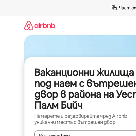
Пропускане
Част от
към
съдържанието
Ваканционни жилища
под наем с вътреше
двор в района на Уе
Палм Бийч
Намерете и резервирайте чрез Airbnb
уникални места с вътрешен двор
Местоположение