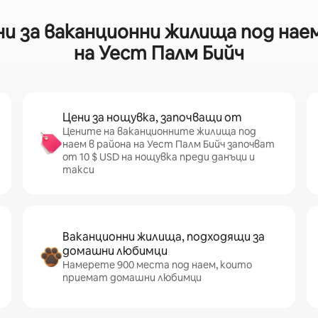
и за ваканционни жилища под наем
на Уест Палм Бийч
Цени за нощувка, започващи от
Цените на ваканционните жилища под
наем в района на Уест Палм Бийч започват
от 10 $ USD на нощувка преди данъци и
такси
Ваканционни жилища, подходящи за
домашни любимци
Намерете 900 места под наем, които
приемат домашни любимци