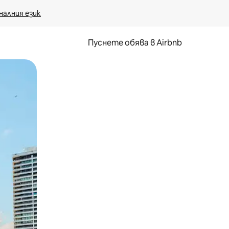
налния език
Пуснете обява в Airbnb