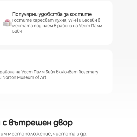
Популярни удобства за гостите
Гостите харесват Кухня, Wi-Fi и Басейн в
местата под наем в района на Уест Палм
Бийч
района на Уест Палм Бийч включват Rosemary
 и Norton Museum of Art
м с вътрешен двор
 им местоположение, чистота и др.