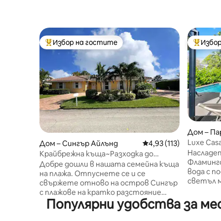
Избор на гостите
Избор
Най-популярен избор на гостите
Най-поп
Дом – Па
Luxe Cas
Дом – Сингър Айлънд
Средна оценка: 4,93 о
4,93 (113)
Близо до
Насладет
Крайбрежна къща~Разходка до
Фламинго
плажа~ Количка за лодка и голф под
Добре дошли в нашата семейна къща
вода с п
наем
на плажа. Отпуснете се и се
светъл 
свържете отново на остров Сингър
реновир
с плажове на кратко разстояние
предлага
Популярни удобства за ме
пеша. Ресторантите, баровете,
кухня, у
кафето, сладоледът са на кратко
Wi-Fi, с
разстояние с кола {или на