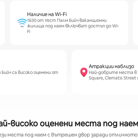
Наличие на Wi-Fi
1630 от Уест Палм Бийч ваканционни
жилища под наем включват достъп до Wi-
Fi
Атракции наблизо
Бийч са високо оценени от
Най-добрите места в 
Square, Clematis Street
най-високо оценени места под нае
ези места под наем с вътрешен двор заради отличното