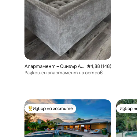
Апартамент – Сингър Ай
Средна оценка: 4,88 о
4,88 (148)
лънд
Разкошен апартамент на остров
Сингър
Избор на гостите
Избор 
Най-популярен избор на гостите
Избор 