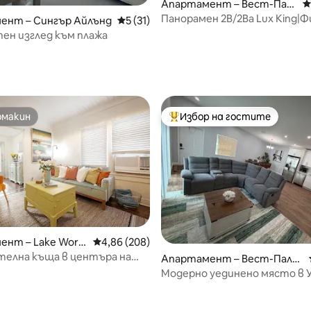
от 5, 78 отзива
Апартамент – Вест-Пал
С
м-Бич
Панорамен 2B/2Ba Lux King|
ент – Сингър Айлънд
Средна оценка: 5 от 5, 31 отзива
5 (31)
зала|Близо до PBI
ен изглед към плажа
омакин
Избор на гостите
омакин
Най-популярен избор на гос
нт – Lake Wort
Средна оценка: 4,86 от 5, 208 отзива
4,86 (208)
телна къща в центъра на
Апартамент – Вест-Палм
-Бич
Модерно уединено място в 
Палм Бийч