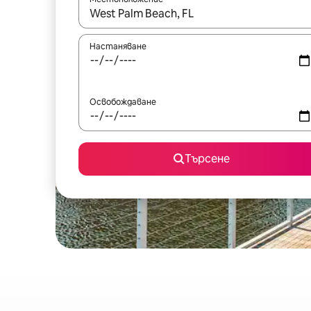
Когато резултатите се покажат, използвайт
Настаняване
Освобождаване
Търсене