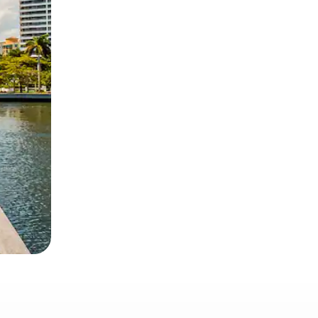
окосване или плъзгане.