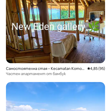
Самостоятелна стая – Kecamatan Komod
Средна оценк
4,85 (95)
o
Частен апартамент от бамбук