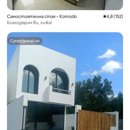
Самостоятелна стая – Komodo
Средна оценк
4,8 (152)
Благодарим ви, хижа!
Супердомакин
Супердомакин