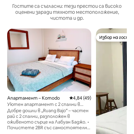
Гостите са съгласни: тези престои са високо
оценени заради тяхното местоположение,
чистота и др.
Избор на гости
Избор на гости
Апартамент – Komodo
Средна оценка: 4,84 от 5, 4
4,84 (49)
Уютен апартамент с 2 спални в
сърцето на Лабуан Баджо „Руанг
Добре дошли в „Ruang Bajo“ – частен
Баджо“
рай с 2 спални, разположен в
оживеното сърце на Лабуан Баджо. •
Почистете 2BR със самостоятелна
кухня, трапезария и всекидневна и