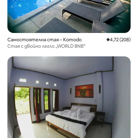
Самостоятелна стая – Komodo
Средна оценка
4,72 (208)
Стая с двойно легло „WORLD BNB“