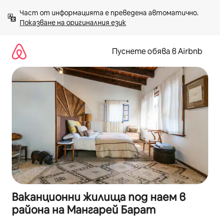
Пропускане
Част от информацията е преведена автоматично. 
към
Показване на оригиналния език
съдържанието
Пуснете обява в Airbnb
Ваканционни жилища под наем в
района на Мангарей Барат