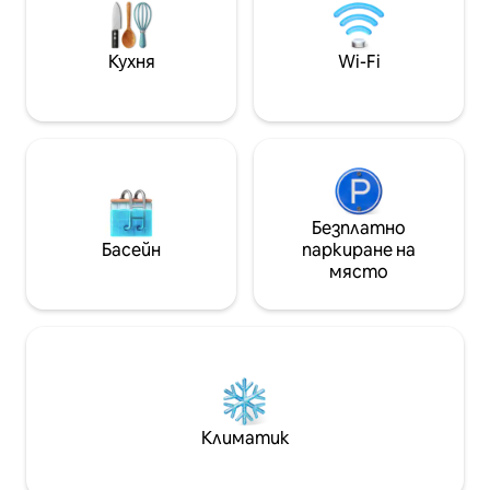
района на супер
Central и Denny)
стоки от първа
Кухня
Wi-Fi
(Alfamart и Indom
Безплатно
Басейн
паркиране на
място
Климатик