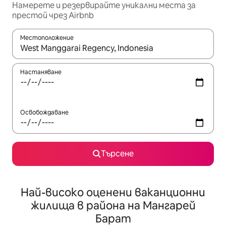
Намерете и резервирайте уникални места за
престой чрез Airbnb
Местоположение
Когато резултатите се покажат, използвайте клавишите 
Настаняване
Освобождаване
Търсене
Най-високо оценени ваканционни
жилища в района на Мангарей
Барат