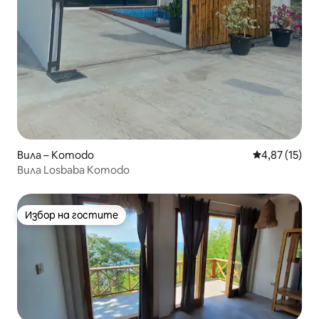
Вила – Komodo
Средна оценк
4,87 (15)
Вила Losbaba Komodo
Избор на гостите
Избор на гостите