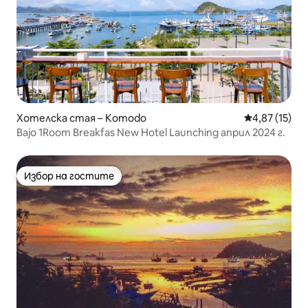
Хотелска стая – Komodo
Средна оценк
4,87 (15)
Bajo 1Room Breakfas New Hotel Launching април 2024 г.
Избор на гостите
Избор на гостите