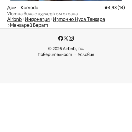
Дом – Komodo
Средна оценк
4,93 (14)
Уютна вила с изглед към океана
Airbnb
Индонезия
Източно Нуса Тенгара
Мангарей Барат
© 2026 Airbnb, Inc.
Поверителност
Условия