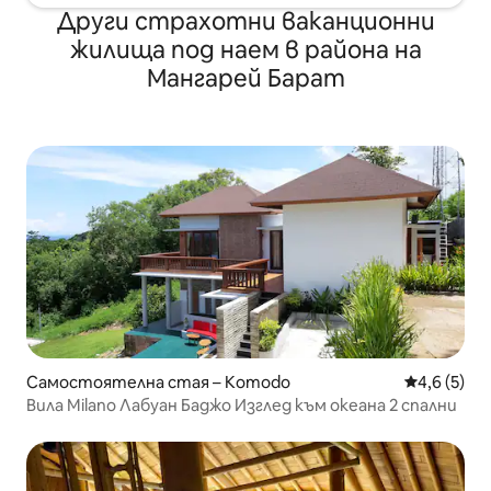
Други страхотни ваканционни
жилища под наем в района на
Мангарей Барат
Самостоятелна стая – Komodo
Средна оце
4,6 (5)
Вила Milano Лабуан Баджо Изглед към океана 2 спални